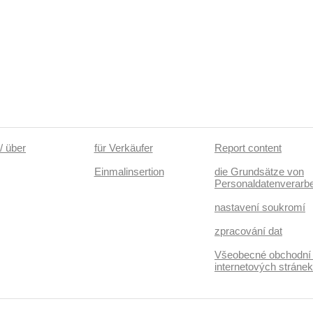
/ über
für Verkäufer
Report content
Einmalinsertion
die Grundsätze von
Personaldatenverarbe
nastavení soukromí
zpracování dat
Všeobecné obchodní
internetových stráne