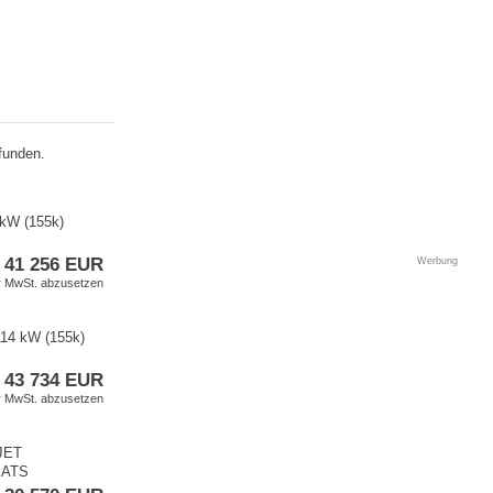
funden.
 kW (155k)
41 256 EUR
Werbung
er MwSt. abzusetzen
114 kW (155k)
43 734 EUR
er MwSt. abzusetzen
-JET
EATS