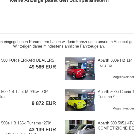
Keine Anzeige passt den Suchparametern
n eingegebenen Parametern haben wir kein Fahrzeug in unserem Angebot ge
Wir zeigen daher mindestens ähnliche Fahrzeuge an.
h 500 FOR FERRARI DEALERS
Abarth 500e HB 114
Turismo
49 566 EUR
Möglichkeit d
 500 1.4 T​-Jet M 99kw TOP
Abarth 500e Cabrio 
kol
Turismo ​*
9 872 EUR
Möglichkeit d
 500e HB 155k Turismo ​*279​*
Abarth 500 5951.4T​
COMPETIZIONE B
43 139 EUR