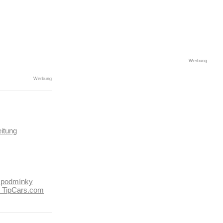
Werbung
Werbung
itung
 podmínky
k TipCars.com