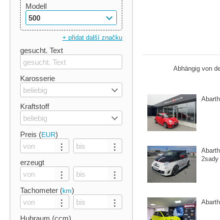
Modell
500
+ přidat další značku
gesucht. Text
Abhängig von de
Karosserie
beliebig
Abart
Kraftstoff
beliebig
Preis (
)
EUR
Abarth
2sady 
erzeugt
Tachometer (
)
km
Abarth
Hubraum (ccm)