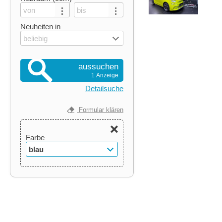
Neuheiten in
beliebig
aussuchen
1 Anzeige
Detailsuche
Formular klären
Farbe
blau