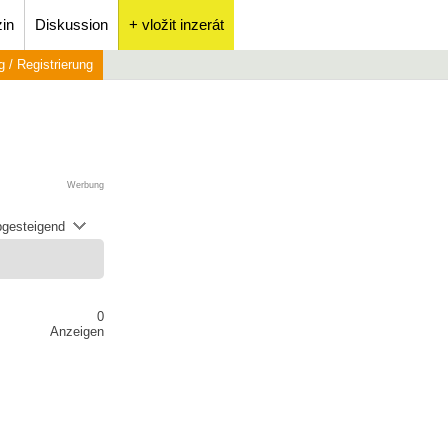
in
Diskussion
+ vložit inzerát
 / Registrierung
Werbung
abgesteigend
0
Anzeigen