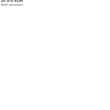
20 570 EUR
er MwSt. abzusetzen