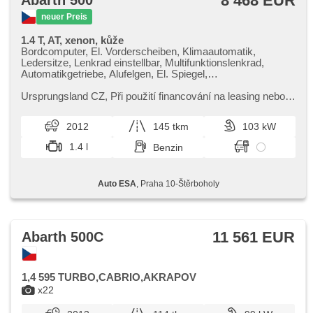
8 468 EUR
Abarth 500
neuer Preis
1.4 T, AT, xenon, kůže
Bordcomputer, El. Vorderscheiben, Klimaautomatik,
Ledersitze, Lenkrad einstellbar, Multifunktionslenkrad,
Automatikgetriebe, Alufelgen, El. Spiegel,
Scheinwerferwaschanlagen, Servolenkung,
Xenonscheinwerfer, Zentralverriegelung mit
Ursprungsland CZ,​ Při použití financování na leasing nebo
Funkfernbedienung, Elektronisches Stabilitätsprogramm
úvěr sleva 45 000 Kč. Otevřeno denně (včetně víkendů a
(ESP), Nebelscheinwerfer, ABS, Antriebsschlupfregelung
svátků) 9.00​-22.0...
2012
145 tkm
103 kW
(ASR), 2x Airbag, parkovací senzory zadní,
Beifahrerairbagdeaktivierung, Wegfahrsperre
1.4 l
Benzin
Auto ESA
, Praha 10-Štěrboholy
11 561 EUR
Abarth 500C
1,4 595 TURBO,CABRIO,AKRAPOV
x22