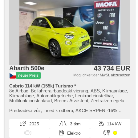
43 734 EUR
Abarth 500e
Möglichkeit der MwSt. abzusetzen
neuer Preis
Cabrio 114 kW (155k) Turismo *
8x Airbag, Beifahrerairbagdeaktivierung, ABS, Klimaanlage,
Klimaablage, Automatikgetriebe, Lenkrad einstellbar,
Multifunktionslenkrad, Brems-Assistent, Zentralverriegelung,
Teilbare Rücksitzbank, höheneinstellbare Sitze,
Servolenkung, Ledersitze, Sportsitze, EDS, El.
Předváděcí vůz,​ ihned k odběru,​ AKCE SRPEN ​-16%
Vorderscheiben, Außenthermometer, Innenthermometer,
(208.100 Kč),​ možnost odpočtu DPH ​- cena bez DPH
Wegfahrsperre, El. Spiegel, beheizte Spiegel, Alufelgen,
875.041 Kč,​ 5 let FULL MAXIMUM CA...
2025
3 tkm
114 kW
Nebelscheinwerfer, Bordcomputer, Antriebsschlupfregelung
(ASR), Navigation, Scheibenwischersensor, Lichtsensor,
Elektro
Sportfahrgestell, Elektronisches Stabilitätsprogramm (ESP),