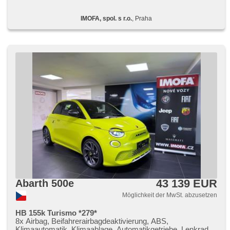
Adaptive Geschwindigkeitsregelung, Getönte Scheiben,
Heckscheibenwischer, täglich Leuchten, Fahrkamera, Blind
IMOFA, spol. s r.o.
, Praha
Spot Anzeige, Uhr Spur, Überwachung der Ermüdung des
Fahrers, Bluetooth, digitální přístrojová deska, digitální
přístrojový štít, dotykové ovládání palubního počítače,
hlasové ovládání palubního počítače, digitální příjem rádia
(DAB), asistent jízdy v koloně, Notbremsung (PEBS),
beheizte Sitze, Differentialsperre
43 139 EUR
Abarth 500e
Möglichkeit der MwSt. abzusetzen
HB 155k Turismo *279*
8x Airbag, Beifahrerairbagdeaktivierung, ABS,
Klimaautomatik, Klimaablage, Automatikgetriebe, Lenkrad