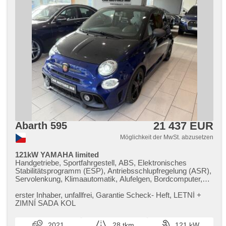
21 437 EUR
Abarth 595
Möglichkeit der MwSt. abzusetzen
121kW YAMAHA limited
Handgetriebe, Sportfahrgestell, ABS, Elektronisches
Stabilitätsprogramm (ESP), Antriebsschlupfregelung (ASR),
Servolenkung, Klimaautomatik, Alufelgen, Bordcomputer,
Parkassistent, Scheibenwischersensor, Bluetooth, El.
Seitenscheiben, El. Spiegel, Zentralverriegelung mit
erster Inhaber,​ unfallfrei,​ Garantie Scheck​- Heft,​ LETNÍ ​+
Funkfernbedienung, Sportsitze, Reifendrucksensor,
ZIMNÍ SADA KOL
Nebelscheinwerfer, USB, Autoradio
2021
28 tkm
121 kW