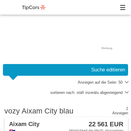
Werbung
Suche editieren
Anzeigen auf die Seite:
50
sortieren nach:
stáří inzerátu abgesteigend
2
vozy Aixam City blau
Anzeigen
22 561 EUR
Aixam City
Möglichkeit der MwSt. abzusetzen