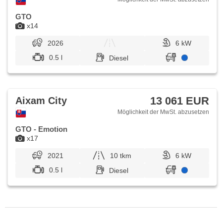
GTO
x14
2026
6 kW
0.5 l
Diesel
13 061 EUR
Aixam City
Möglichkeit der MwSt. abzusetzen
GTO - Emotion
x17
2021
10 tkm
6 kW
0.5 l
Diesel