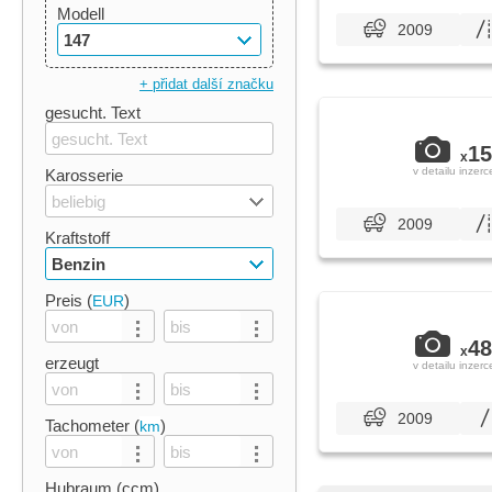
Modell
2009
147
+ přidat další značku
gesucht. Text
15
x
v detailu inzerc
Karosserie
beliebig
2009
Kraftstoff
Benzin
Preis (
)
EUR
48
x
erzeugt
v detailu inzerc
2009
Tachometer (
)
km
Hubraum (ccm)