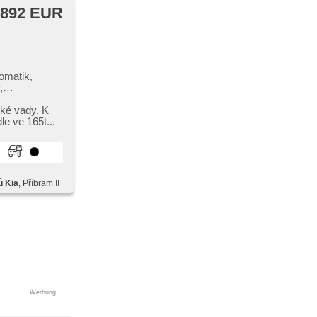
 892 EUR
omatik,
,
Wegfahrsperre,
ssensor des
cké vady. K
hermometer,
le ve 165t...
ů Kia
, Příbram II
Werbung