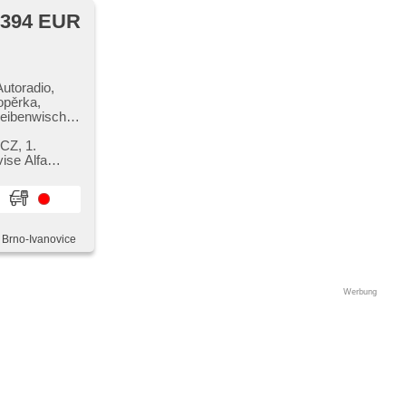
 394 EUR
utoradio,
 opěrka,
heibenwischer,
n, El.
Scheiben,
CZ,​ 1.
ise Alfa
elung mit
dojezdové
volenkung,
upfregelung
S
, Brno-Ivanovice
Werbung