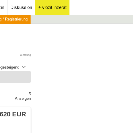
in
Diskussion
+ vložit inzerát
 / Registrierung
Werbung
abgesteigend
5
Anzeigen
620 EUR