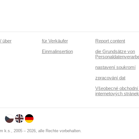
/ über
für Verkäufer
Report content
Einmalinsertion
die Grundsätze von
Personaldatenverarbe
nastavení soukromí
zpracování dat
Všeobecné obchodní
internetových stráne
 k.s., 2005 – 2026, alle Rechte vorbehalten.