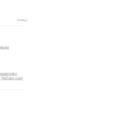
Werbung
itung
 podmínky
k TipCars.com