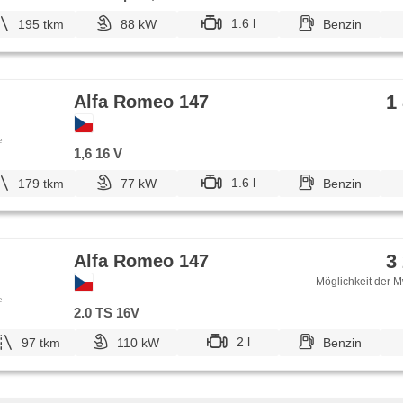
1.6 l
195 tkm
88 kW
Benzin
1
Alfa Romeo 147
e
1,6 16 V
1.6 l
179 tkm
77 kW
Benzin
3
Alfa Romeo 147
Möglichkeit der M
e
2.0 TS 16V
2 l
97 tkm
110 kW
Benzin