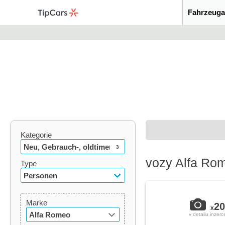
Fahrzeuga
Kategorie
Neu, Gebrauch-, oldtimer
3
vozy Alfa Ro
Type
Personen
Marke
20
x
Alfa Romeo
v detailu inzerc