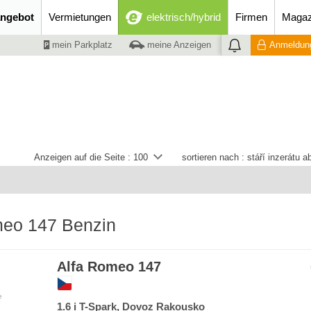
ngebot
Vermietungen
elektrisch/hybrid
Firmen
Magaz
mein Parkplatz
meine Anzeigen
Anmeldung
Anzeigen auf die Seite :
100
sortieren nach :
stáří inzerátu 
meo 147 Benzin
Alfa Romeo 147
e
1.6 i T-Spark, Dovoz Rakousko