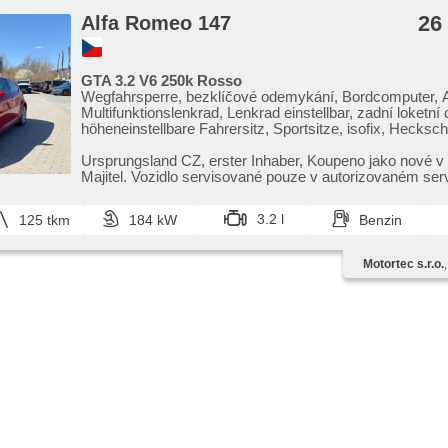
26
Alfa Romeo 147
GTA 3.2 V6 250k Rosso
Wegfahrsperre, bezklíčové odemykání, Bordcomputer, A
Multifunktionslenkrad, Lenkrad einstellbar, zadní loketní
höheneinstellbare Fahrersitz, Sportsitze, isofix, Hecksc
Scheinwerferwaschanlagen, Nebelscheinwerfer, Alufelge
Spiegel, beheizte Spiegel, El. Vorderscheiben, Getönte 
Ursprungsland CZ,​ erster Inhaber,​ Koupeno jako nové v 
Zentralverriegelung, 2-Zonen Klimaanlage,
Majitel. Vozidlo servisované pouze v autorizovaném serv
Beifahrerairbagdeaktivierung, CD-Spieler, Zentralverrieg
Romeo...
Funkfernbedienung, Teilbare Rücksitzbank, Tempomat, 
3.2 l
125 tkm
184 kW
Benzin
rezervní kolo, Außenthermometer, Sportfahrgestell, Ser
Elektronisches Stabilitätsprogramm (ESP), Antriebsschl
(ASR), Antrieb 4x2, Handgetriebe, erfüllt 'EURO IV', AB
Motortec s.r.o.