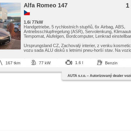
1
Alfa Romeo 147
1.6i 77kW
Handgetriebe, 5 rychlostních stupňů, 6x Airbag, ABS,
Antriebsschlupfregelung (ASR), Servolenkung, Klimaaut
Tempomat, Alufelgen, Bordcomputer, Lenkrad einstellbar
Multifunktionslenkrad, El. Vorderscheiben, El. Spiegel, 
Zentralverriegelung mit Funkfernbedienung, Abnutzung
Ursprungsland CZ,​ Zachovalý interier,​ z venku kosmeti
Bremsbelages, Nebelscheinwerfer, CD-Spieler, Außent
vozu sada ALU disků s letními pneu​-horší stav. Na vozid
beheizte Spiegel, Klimaablage, Teilbare Rücksitzbank
1.6 l
167 tkm
77 kW
Benzin
AUTA s.r.o. – Autorizovaný dealer voz