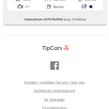
Nebelscheinwerfer, Autoradio, zadní loketní opěrka, Getönte
Scheiben, roletky na zadních oknech, přední pohon,
2 l
Benzin
Längssitzvorschub, Ausziehbare Kopflehnen
Autocentrum AUTO RUDNÁ s.r.o.
, Chrášťany
Kontakt / schreiben Sie uns / über uns
technische Unterstützung
für Verkäufer
Einmalinsertion