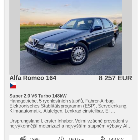
8 257 EUR
Alfa Romeo 164
Super 2,0 V6 Turbo 148kW
Handgetriebe, 5 rychlostních stupňů, Fahrer-Airbag,
Elektronisches Stabilitätsprogramm (ESP), Servolenkung,
Klimaautomatik, Alufelgen, Lenkrad einstellbar, El.
Seitenscheiben, plnohodnotné rezervní kolo, El. Spiegel,
Wegfahrsperre, Alarmanlage, Zentralverriegelung mit
Ursprungsland I,​ erster Inhaber,​ Velmi vzácné provedení s
Funkfernbedienung, Sportsitze, Ledersitze, Lederpolsterung,
nejvýkonnější motorizací a nejvyšším stupněm výbavy Alfa
El. einstellbare Sitze, höheneinstellbare Sitze,
Romeo 164 Super...
Positionssitze, Abnutzungssensor des Bremsbelages,
1996
160 tkm
148 kW