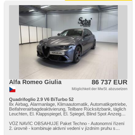
86 737 EUR
Alfa Romeo Giulia
Möglichkeit der MwSt. abzusetzen
Quadrifoglio 2.9 V6 BiTurbo 52
8x Airbag, Alarmanlage, Klimaautomatik, Automatikgetriebe,
Beifahrerairbagdeaktivierung, Teilbare Rücksitzbank, täglich
Leuchten, El. Klappspiegel, El. Spiegel, Blind Spot Anzeige,
Alufelgen, Antrieb 4x2, Antriebsschlupfregelung (ASR),
Scheibenwischersensor, Reifendrucksensor, Adaptive
VŮZ NAVÍC OBSAHUJE Paket Techno ​- Autonomní řízení
Geschwindigkeitsregelung, USB, beheizte Sitze, beheizte
2. úrovně ​- kombinuje aktivní vedení v jízdním pruhu s
Lenkrad, höheneinstellbare Sitze, 2-Zonen Klimaanlage,
adaptivním tempomatem,​ I...