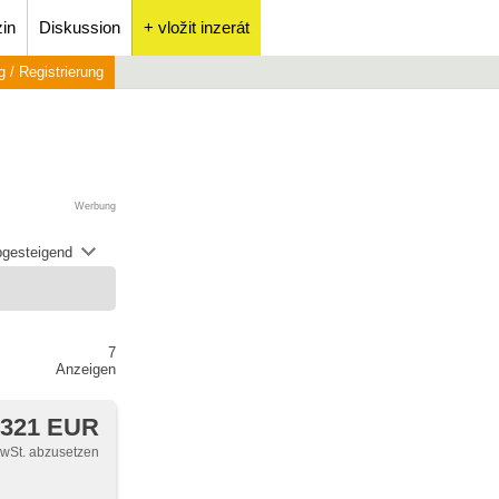
in
Diskussion
+ vložit inzerát
 / Registrierung
Werbung
abgesteigend
7
Anzeigen
 321 EUR
MwSt. abzusetzen