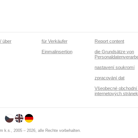
/ über
für Verkäufer
Report content
Einmalinsertion
die Grundsätze von
Personaldatenverarbe
nastavení soukromí
zpracování dat
Všeobecné obchodní
internetových stráne
 k.s., 2005 – 2026, alle Rechte vorbehalten.