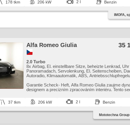
přístrojová deska
2 l
178 tkm
206 kW
Benzin
Bordcomputer, Antrieb 4x4, Antriebsschlupfregelung (A
Navigation, Scheibenwischersensor, Lichtsensor, Sportfa
Elektronisches Stabilitätsprogramm (ESP), Dachscheib
IMOFA, spo
Panoramadach, Tempomat, Getönte Scheiben, Bi Xenon
Scheinwerfer, Start-Stop System, täglich Leuchten, Fah
beheizte Lenkrad, Blind Spot Anzeige, Uhr Spur, Bluetooth
přístrojová deska, hlasové ovládání palubního počítače, d
příjem rádia (DAB), Notbremsung (PEBS), beheizte Sitz
35 
Alfa Romeo Giulia
2.0 Turbo
8x Airbag, El. einstellbare Sitze, beheizte Lenkrad, Uhr
Panoramadach, Servolenkung, El. Seitenscheiben, Da
Autoradio, Klimaautomatik, ABS, Antriebsschlupfregel
Zentralverriegelung, Bordcomputer, El. Klappspiegel,
Elektronisches Stabilitätsprogramm (ESP), beheizte Si
Garantie Scheck​- Heft,​ Alfa Romeo Giulia zaujme d
Ledersitze, Scheibenwischersensor, starten per Taste, 
designem a precizním zpracováním interiéru. Tento se
Reifendrucksensor, USB, Automatikgetriebe, Antrieb 4
skvělý j...
2 l
37 tkm
206 kW
Benzin
Mototechna Group 