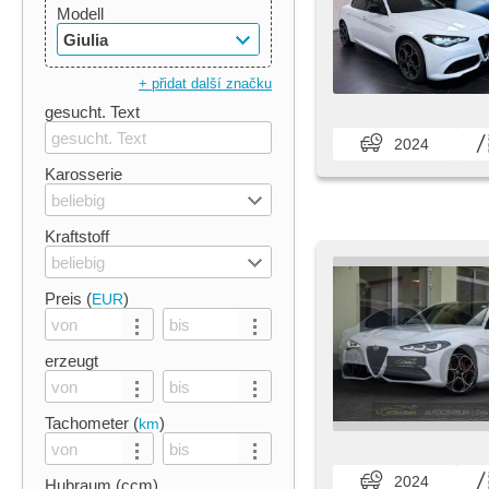
Modell
Giulia
+ přidat další značku
gesucht. Text
2024
Karosserie
beliebig
Kraftstoff
beliebig
Preis (
)
EUR
erzeugt
Tachometer (
)
km
2024
Hubraum (ccm)