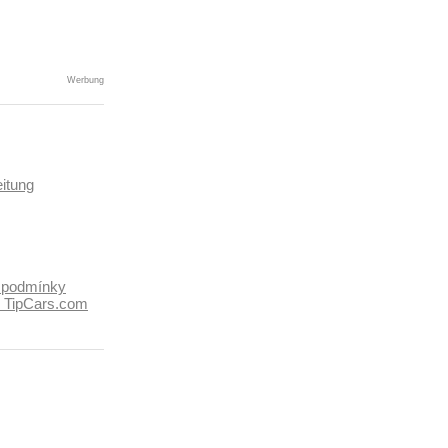
Werbung
itung
 podmínky
k TipCars.com