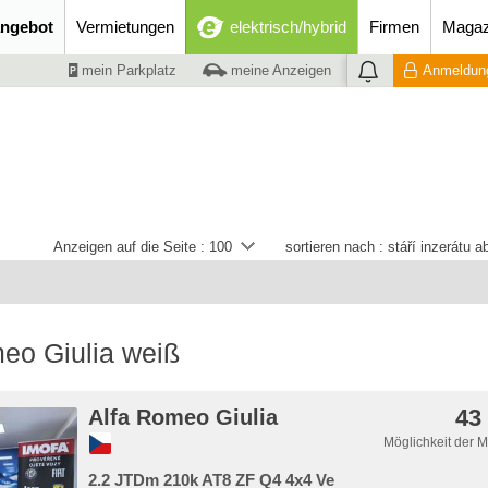
ngebot
Vermietungen
elektrisch/hybrid
Firmen
Magaz
mein Parkplatz
meine Anzeigen
Anmeldung
Anzeigen auf die Seite :
100
sortieren nach :
stáří inzerátu 
eo Giulia weiß
43
Alfa Romeo Giulia
Möglichkeit der 
2.2 JTDm 210k AT8 ZF Q4 4x4 Ve