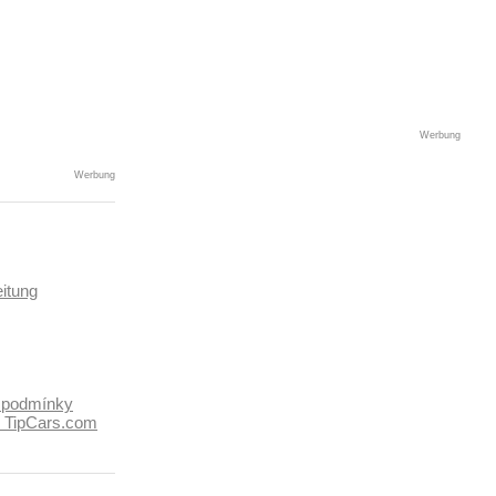
Werbung
Werbung
itung
 podmínky
k TipCars.com