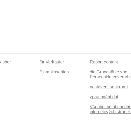
/ über
für Verkäufer
Report content
Einmalinsertion
die Grundsätze von
Personaldatenverarbe
nastavení soukromí
zpracování dat
Všeobecné obchodní
internetových stráne