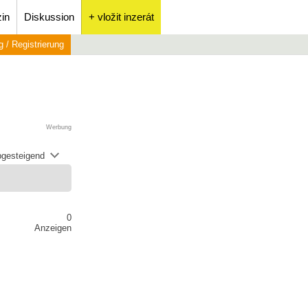
in
Diskussion
+ vložit inzerát
 / Registrierung
Werbung
abgesteigend
0
Anzeigen