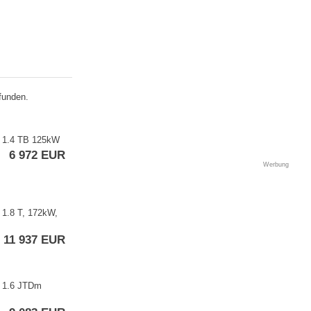
funden.
a 1.4 TB 125kW
6 972 EUR
Werbung
1.8 T,​ 172kW,​
11 937 EUR
a 1.6 JTDm