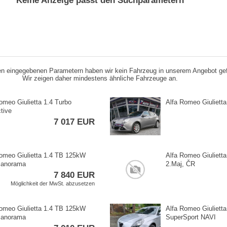
Keine Anzeige passt den Suchparametern
n eingegebenen Parametern haben wir kein Fahrzeug in unserem Angebot ge
Wir zeigen daher mindestens ähnliche Fahrzeuge an.
omeo Giulietta 1.4 Turbo
Alfa Romeo Giuliett
ctive
7 017 EUR
omeo Giulietta 1.4 TB 125kW
Alfa Romeo Giulietta 
Panorama
2.Maj,​ ČR
7 840 EUR
Möglichkeit der MwSt. abzusetzen
omeo Giulietta 1.4 TB 125kW
Alfa Romeo Giuliett
Panorama
SuperSport NAVI