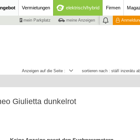
ngebot
Vermietungen
elektrisch/hybrid
Firmen
Magaz
mein Parkplatz
meine Anzeigen
Anmeldung
Anzeigen auf die Seite :
sortieren nach :
stáří inzerátu 
eo Giulietta dunkelrot