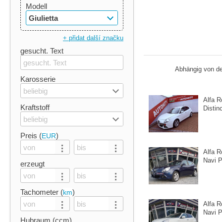
Modell
Giulietta
+ přidat další značku
gesucht. Text
Abhängig von de
Karosserie
beliebig
Alfa R
Kraftstoff
Distin
beliebig
Preis (
)
EUR
Alfa R
Navi 
erzeugt
Tachometer (
)
km
Alfa R
Navi 
Hubraum (ccm)