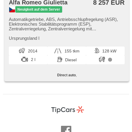
8 257 EUR
Alfa Romeo Giulietta
Neuigkeit auf dem Server
Automatikgetriebe, ABS, Antriebsschlupfregelung (ASR),
Elektronisches Stabilitätsprogramm (ESP),
Zentralverriegelung, Zentralverriegelung mit
Funkfernbedienung, Wegfahrsperre, El. Spiegel, beheizte
Spiegel, Alufelgen, Lederpolsterung, Tempomat,
Ursprungsland I
Multifunktionslenkrad, Servolenkung,
Scheibenwischersensor, Autoradio, El. Seitenscheiben,
2014
155 tkm
128 kW
zadní loketní opěrka, Teilbare Rücksitzbank, täglich
Leuchten, Reifendrucksensor, isofix, Lenkrad einstellbar,
2 l
Diesel
malý kožený paket, Bordcomputer, Heck LED Leuchte,
Lichtsensor, Fahrer-Airbag, höheneinstellbare Sitze,
samostmívací zrcátka, parkovací senzory přední
Direct auto
,