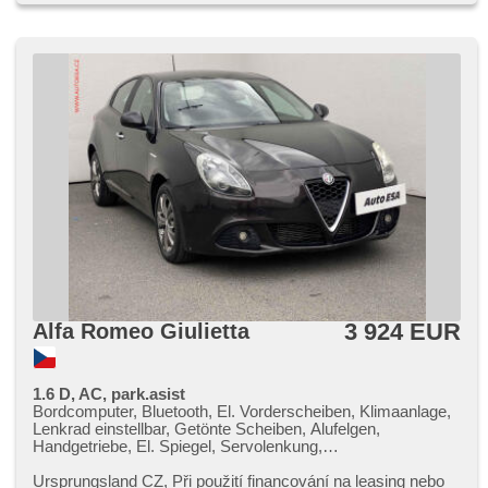
3 924 EUR
Alfa Romeo Giulietta
1.6 D, AC, park.asist
Bordcomputer, Bluetooth, El. Vorderscheiben, Klimaanlage,
Lenkrad einstellbar, Getönte Scheiben, Alufelgen,
Handgetriebe, El. Spiegel, Servolenkung,
Zentralverriegelung, Zentralverriegelung mit
Funkfernbedienung, Elektronisches Stabilitätsprogramm
Ursprungsland CZ,​ Při použití financování na leasing nebo