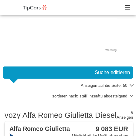
Werbung
Suche editieren
Anzeigen auf die Seite:
50
sortieren nach:
stáří inzerátu abgesteigend
5
vozy Alfa Romeo Giulietta Diesel
Anzeigen
9 083 EUR
Alfa Romeo Giulietta
Möglichkeit der MwSt. abzusetzen