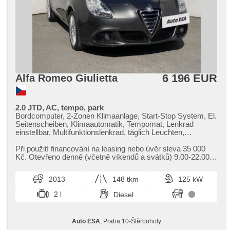
6 196 EUR
Alfa Romeo Giulietta
2.0 JTD, AC, tempo, park
Bordcomputer, 2-Zonen Klimaanlage, Start-Stop System, El.
Seitenscheiben, Klimaautomatik, Tempomat, Lenkrad
einstellbar, Multifunktionslenkrad, täglich Leuchten,
Alufelgen, Handgetriebe, El. Spiegel, Servolenkung,
Zentralverriegelung mit Funkfernbedienung, Elektronisches
Při použití financování na leasing nebo úvěr sleva 35 000
Stabilitätsprogramm (ESP), Scheibenwischersensor,
Kč. Otevřeno denně (včetně víkendů a svátků) 9.00​-22.00
Nebelscheinwerfer, El. Klappspiegel, ABS, parkovací
hod. Kupujte vozy s garancí!
senzory zadní, isofix, 6x Airbag
2013
148 tkm
125 kW
2 l
Diesel
Auto ESA
, Praha 10-Štěrboholy