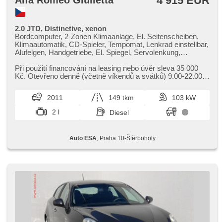
4 915 EUR
Alfa Romeo Giulietta
2.0 JTD, Distinctive, xenon
Bordcomputer, 2-Zonen Klimaanlage, El. Seitenscheiben,
Klimaautomatik, CD-Spieler, Tempomat, Lenkrad einstellbar,
Alufelgen, Handgetriebe, El. Spiegel, Servolenkung,
Zentralverriegelung mit Funkfernbedienung, Elektronisches
Stabilitätsprogramm (ESP), Nebelscheinwerfer, El.
Při použití financování na leasing nebo úvěr sleva 35 000
Klappspiegel, ABS, parkovací senzory zadní, isofix, 6x
Kč. Otevřeno denně (včetně víkendů a svátků) 9.00​-22.00
Airbag
hod. Kupujte vozy s garancí!
2011
149 tkm
103 kW
2 l
Diesel
Auto ESA
, Praha 10-Štěrboholy