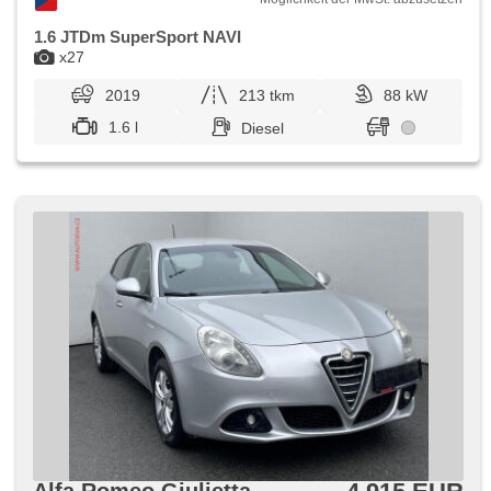
1.6 JTDm SuperSport NAVI
x27
2019
213 tkm
88 kW
1.6 l
Diesel