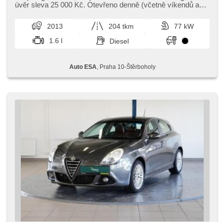
(ESP), Nebelscheinwerfer, ABS, Antriebsschlupfregelung
úvěr sleva 25 000 Kč. Otevřeno denně (včetně víkendů a
(ASR), parkovací senzory zadní, isofix, Wegfahrsperre, 6x
svátků) 9.00​-22.0...
Airbag
2013
204 tkm
77 kW
1.6 l
Diesel
Auto ESA
, Praha 10-Štěrboholy