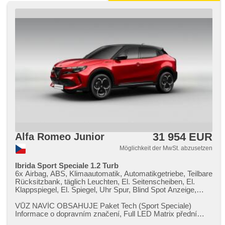
31 954 EUR
Alfa Romeo Junior
Möglichkeit der MwSt. abzusetzen
Ibrida Sport Speciale 1.2 Turb
6x Airbag, ABS, Klimaautomatik, Automatikgetriebe, Teilbare
Rücksitzbank, täglich Leuchten, El. Seitenscheiben, El.
Klappspiegel, El. Spiegel, Uhr Spur, Blind Spot Anzeige,
Lenkrad einstellbar, Antrieb 4x2, Scheibenwischersensor,
Reifendrucksensor, Sportsitze, Elektronisches
VŮZ NAVÍC OBSAHUJE Paket Tech (Sport Speciale)
Stabilitätsprogramm (ESP), Adaptive
Informace o dopravním značení,​ Full LED Matrix přední
Geschwindigkeitsregelung, USB, beheizte Sitze, beheizte
světlomety,​ Autonomní řízení ...