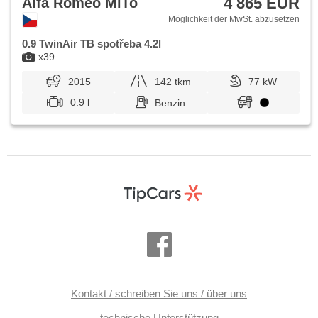
4 865 EUR
Alfa Romeo MiTo
Möglichkeit der MwSt. abzusetzen
0.9 TwinAir TB spotřeba 4.2l
x39
2015
142 tkm
77 kW
0.9 l
Benzin
Kontakt / schreiben Sie uns / über uns
technische Unterstützung