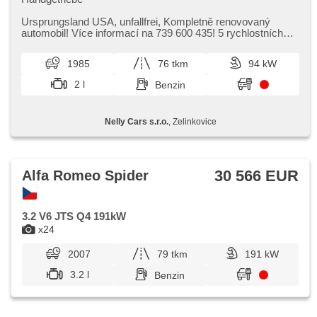
Ursprungsland USA,​ unfallfrei,​ Kompletně renovovaný
automobil! Více informací na 739 600 435! 5 rychlostních
stupňů.
1985
76 tkm
94 kW
2 l
Benzin
Nelly Cars s.r.o.
, Zelinkovice
30 566 EUR
Alfa Romeo Spider
3.2 V6 JTS Q4 191kW
x24
2007
79 tkm
191 kW
3.2 l
Benzin