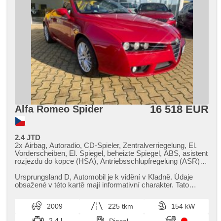
16 518 EUR
Alfa Romeo Spider
2.4 JTD
2x Airbag, Autoradio, CD-Spieler, Zentralverriegelung, El.
Vorderscheiben, El. Spiegel, beheizte Spiegel, ABS, asistent
rozjezdu do kopce (HSA), Antriebsschlupfregelung (ASR),
Elektronisches Stabilitätsprogramm (ESP), Wegfahrsperre,
Klimaautomatik, 2-Zonen Klimaanlage, Alufelgen,
Ursprungsland D,​ Automobil je k vidění v Kladně. Údaje
Handgetriebe, Lenkrad einstellbar, Multifunktionslenkrad,
obsažené v této kartě mají informativní charakter. Tato
Bordcomputer, parkovací senzory zadní, Antrieb 4x2,
indikativní nabídka...
Servolenkung, Rolldach, Tempomat, beheizte Sitze
2009
225 tkm
154 kW
2.4 l