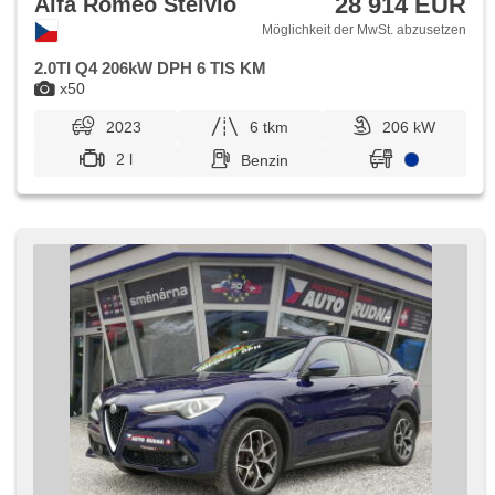
28 914 EUR
Alfa Romeo Stelvio
Möglichkeit der MwSt. abzusetzen
2.0TI Q4 206kW DPH 6 TIS KM
x50
2023
6 tkm
206 kW
2 l
Benzin