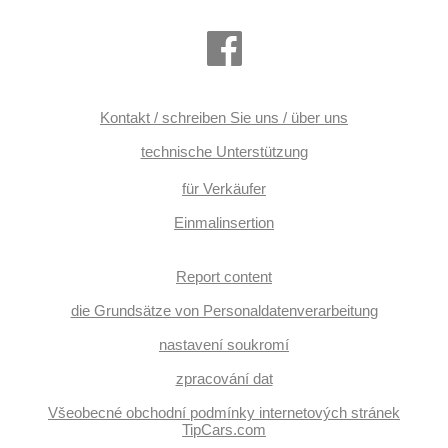
Heckscheibenwischer, Getönte Scheiben, zatmavená zadní
skla, Längssitzvorschub, Ausziehbare Kopflehnen
Kontakt / schreiben Sie uns / über uns
technische Unterstützung
für Verkäufer
Einmalinsertion
Report content
die Grundsätze von Personaldatenverarbeitung
nastavení soukromí
zpracování dat
Všeobecné obchodní podmínky internetových stránek
TipCars.com