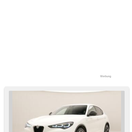
Bluetooth, El. Deckel des Kofferraums, El. Seitenscheiben,
Dachträger, El. Klappspiegel, El. Spiegel, samostmívací
zrcátka, starten per Taste, Wegfahrsperre,
Zentralverriegelung mit Funkfernbedienung,
Zentralverriegelung, Ledersitze, isofix, Lederpolsterung,
beheizte Sitze, El. einstellbare Sitze, höheneinstellbare
Sitze, Positionssitze, Reifendrucksensor,
Abnutzungssensor des Bremsbelages, Vorderlichter LED,
Heck LED Leuchte, Nebelscheinwerfer, Autoradio, digitální
příjem rádia (DAB), Außenthermometer, zadní loketní
opěrka, Innenthermometer, Heckscheibenwischer, Getönte
Scheiben, zatmavená zadní skla, digitální přístrojová deska
Werbung