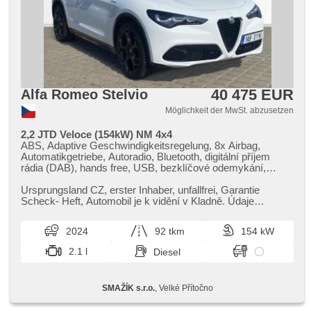
40 475 EUR
Alfa Romeo Stelvio
Möglichkeit der MwSt. abzusetzen
2,2 JTD Veloce (154kW) NM 4x4
ABS, Adaptive Geschwindigkeitsregelung, 8x Airbag,
Automatikgetriebe, Autoradio, Bluetooth, digitální příjem
rádia (DAB), hands free, USB, bezklíčové odemykání,
bezklíčové startování, starten per Taste, Teilbare
Rücksitzbank, täglich Leuchten, Scheibenwischersensor,
Ursprungsland CZ,​ erster Inhaber,​ unfallfrei,​ Garantie
digitální přístrojový štít, El. Seitenscheiben, El.
Scheck​- Heft,​ Automobil je k vidění v Kladně. Údaje
Vorderscheiben, El. Deckel des Kofferraums, El.
obsažené v této kartě m...
Klappspiegel, El. einstellbare Sitze, El. Spiegel, beheizte
2024
92 tkm
154 kW
Spiegel, samostmívací zrcátka, Elektronisches
Stabilitätsprogramm (ESP), asistent jízdy v jízdním pruhu,
2.1 l
Diesel
Blind Spot Anzeige, isofix, Klimaautomatik, 2-Zonen
Klimaanlage, Alufelgen, Lederpolsterung, LED denní
svícení, Heck LED Leuchte, Reifendrucksensor, Lenkrad
SMAŽÍK s.r.o.
, Velké Přítočno
einstellbar, Navigation, Multifunktionslenkrad, Bordcomputer,
Panoramadach, Fahrkamera, parkovací senzory přední,