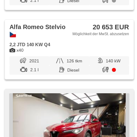
2.1 l
Diesel
20 653 EUR
Alfa Romeo Stelvio
Möglichkeit der MwSt. abzusetzen
2,2 JTD 140 KW Q4
x40
2021
126 tkm
140 kW
2.1 l
Diesel