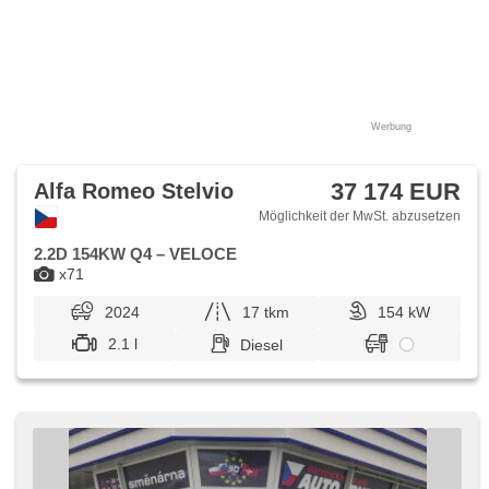
Werbung
37 174 EUR
Alfa Romeo Stelvio
Möglichkeit der MwSt. abzusetzen
2.2D 154KW Q4 – VELOCE
x71
2024
17 tkm
154 kW
2.1 l
Diesel