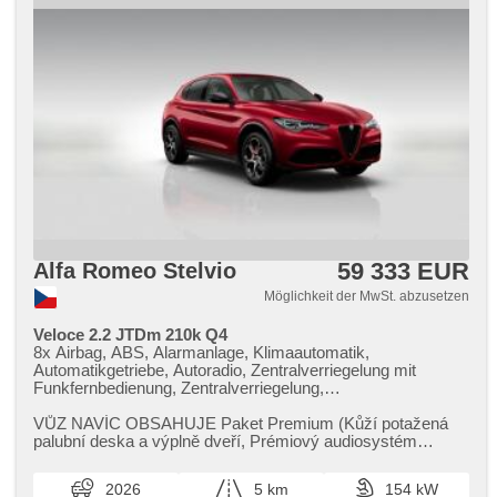
59 333 EUR
Alfa Romeo Stelvio
Möglichkeit der MwSt. abzusetzen
Veloce 2.2 JTDm 210k Q4
8x Airbag, ABS, Alarmanlage, Klimaautomatik,
Automatikgetriebe, Autoradio, Zentralverriegelung mit
Funkfernbedienung, Zentralverriegelung,
Beifahrerairbagdeaktivierung, täglich Leuchten, El.
Seitenscheiben, El. einstellbare Sitze, El. Klappspiegel, El.
VŮZ NAVÍC OBSAHUJE Paket Premium (Kůží potažená
Spiegel, Uhr Spur, Blind Spot Anzeige, Nebelscheinwerfer,
palubní deska a výplně dveří,​ Prémiový audiosystém
Multifunktionslenkrad, Lenkrad einstellbar,
HARMAN/KARDON se 14 reproduktor...
Längssitzvorschub, Antrieb 4x4, Servolenkung,
2026
5 km
154 kW
Antriebsschlupfregelung (ASR), Geschwindigkeitsregelung