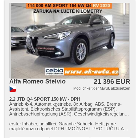
zrcátka, täglich Leuchten, parkovací senzory přední,
parkovací senzory zadní, elektronická ruční brzda, řazení
pádly pod volantem, volba jízdního režimu, zadní loketní
opěrka, AUX, 6x Airbag, 2-Zonen Klimaanlage,
Automatikgetriebe, 7 Geschwindigkeitsgänge, Antrieb 4x4
21 396 EUR
Alfa Romeo Stelvio
Möglichkeit der MwSt. abzusetzen
2.2 JTD Q4 SPORT 150 kW - DPH
Antrieb 4x4, Automatikgetriebe, 8x Airbag, ABS, Brems-
Assistent, Elektronisches Stabilitätsprogramm (ESP),
Antriebsschlupfregelung (ASR), Geschwindigkeitsregelung
von der Hang, asistent rozjezdu do kopce (HSA), ukazatel
rychlostního limitu (SLIF), Uhr Spur, asistent změny jízdního
erster Inhaber,​ unfallfrei,​ Garantie Scheck​- Heft,​ jsme
pruhu, asistent jízdy v jízdním pruhu, Überwachung der
majitelé vozu odpočet DPH ! MOŽNOST PROTIÚČTU A
Ermüdung des Fahrers, automatisch im Berg bremsen ,
ÚVĚRU S NULOVOU AKONTACÍ m...