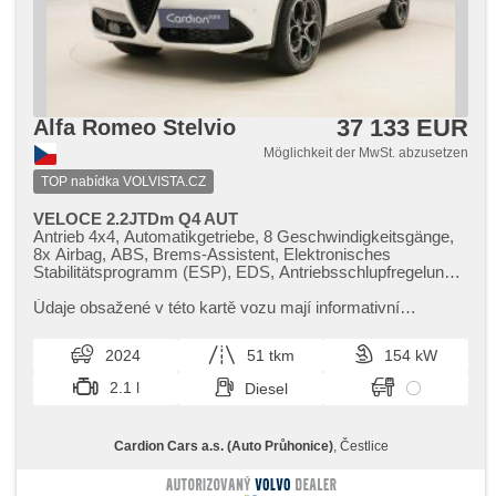
37 133 EUR
Alfa Romeo Stelvio
Möglichkeit der MwSt. abzusetzen
TOP nabídka VOLVISTA.CZ
VELOCE 2.2JTDm Q4 AUT
Antrieb 4x4, Automatikgetriebe, 8 Geschwindigkeitsgänge,
8x Airbag, ABS, Brems-Assistent, Elektronisches
Stabilitätsprogramm (ESP), EDS, Antriebsschlupfregelung
(ASR), Notbremsung (PEBS), Geschwindigkeitsregelung
von der Hang, asistent rozjezdu do kopce (HSA), ukazatel
Údaje obsažené v této kartě vozu mají informativní
rychlostního limitu (SLIF), Uhr Spur, Blind Spot Anzeige,
charakter a nemohou zachytit veškeré detaily stavu vozidla.
asistent jízdy v koloně, Überwachung der Ermüdung des
Podrobný popis stav...
2024
51 tkm
154 kW
Fahrers, automatisch im Berg bremsen , Servolenkung, 2-
Zonen Klimaanlage, Klimaautomatik, Adaptive
2.1 l
Diesel
Geschwindigkeitsregelung, LED denní svícení, automatické
přepínání dálkových světel, Alufelgen, Bordcomputer,
hlasové ovládání palubního počítače, dotykové ovládání
Cardion Cars a.s. (Auto Průhonice)
, Čestlice
palubního počítače, digitální přístrojový štít, volba jízdního
režimu, elektronická ruční brzda, Navigation, hlídání
provozu při couvání (RCTA), parkovací senzory přední,