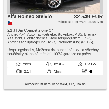
32 549 EUR
Alfa Romeo Stelvio
Möglichkeit der MwSt. abzusetzen
2.2 JTDm Competizione Q4
Antrieb 4x4, Automatikgetriebe, 8x Airbag, ABS, Brems-
Assistent, Elektronisches Stabilitätsprogramm (ESP),
Antriebsschlupfregelung (ASR), Notbremsung (PEBS),
ukazatel rychlostního limitu (SLIF), Uhr Spur, Blind Spot
Anzeige, asistent jízdy v jízdním pruhu, Überwachung der
Ursprungsland A,​ Možnost dokoupení záruky na všechny
Ermüdung des Fahrers, automatisch im Berg bremsen ,
součástky až na 48 měsíců. 100% garance na počet
Servolenkung, 2-Zonen Klimaanlage, Klimaautomatik,
ujetých kilometrů. Prověřené...
Adaptive Geschwindigkeitsregelung, LED adaptivní
2023
82 tkm
154 kW
světlomety, LED denní svícení, automatické přepínání
dálkových světel, Alufelgen, Bordcomputer, hlasové
2.1 l
Diesel
ovládání palubního počítače, dotykové ovládání palubního
počítače, digitální přístrojový štít, volba jízdního režimu,
elektronická ruční brzda, Navigation, head-up display,
Autocentrum Cars Trade M&M, s.r.o
, Znojmo
parkovací senzory přední, parkovací senzory zadní,
Parkassistent, Fahrkamera, bezklíčové startování,
bezklíčové odemykání, Lichtsensor,
Scheibenwischersensor, Lenkrad einstellbar,
Multifunktionslenkrad, řazení pádly pod volantem,
Beifahrerairbagdeaktivierung, hands free, Android Auto,
Apple CarPlay, bezdrátová nabíječka mobilních telefonů,