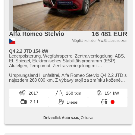
16 481 EUR
Alfa Romeo Stelvio
Möglichkeit der MwSt. abzusetzen
Q4 2.2 JTD 154 kW
Lederpolsterung, Wegfahrsperre, Zentralverriegelung, ABS,
El. Spiegel, Elektronisches Stabilitätsprogramm (ESP),
Alufelgen, Tempomat, Zentralverriegelung mit
Funkfernbedienung, Multifunktionslenkrad, Autoradio,
Bordcomputer, Servolenkung, Positionssitze, Lenkrad
Ursprungsland I,​ unfallfrei,​ Alfa Romeo Stelvio Q4 2.2 JTD s
einstellbar, Getönte Scheiben, beheizte Spiegel, El.
nájezdem 268 000 km. Z výbavy stojí za zmínku kožené
Anlasser, El. Vorderscheiben, Heckscheibenwischer,
čalounění,​ dvouz...
Längssitzvorschub, Ledersitze, Scheibenwischersensor,
2017
268 tkm
154 kW
Antriebsschlupfregelung (ASR), Außenthermometer,
Nebelscheinwerfer, starten per Taste, asistent rozjezdu do
2.1 l
Diesel
kopce (HSA), isofix, bezklíčové startování, Teilbare
Rücksitzbank, Klimaablage, höheneinstellbare Fahrersitz,
LED denní svícení, Fahrkamera, Adaptive
Driveclick Auto s.r.o.
, Ostrava
Geschwindigkeitsregelung, Bi Xenon-Scheinwerfer, USB,
Bluetooth, El. Klappspiegel, El. Deckel des Kofferraums,
Lichtsensor, Abnutzungssensor des Bremsbelages,
Reifendrucksensor, malý kožený paket, samostmívací