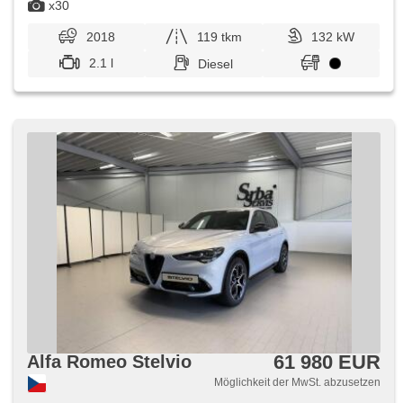
x30
2018
119 tkm
132 kW
2.1 l
Diesel
61 980 EUR
Alfa Romeo Stelvio
Möglichkeit der MwSt. abzusetzen