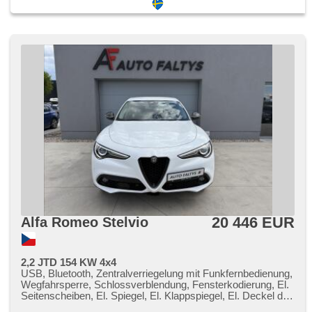
parkovací senzory zadní, Parkassistent, Fahrkamera,
bezklíčové startování, bezklíčové odemykání, Lichtsensor,
Scheibenwischersensor, Lenkrad einstellbar,
Multifunktionslenkrad, beheizte Lenkrad, řazení pádly pod
volantem, Beifahrerairbagdeaktivierung, hands free, Android
Auto, Bluetooth, El. Deckel des Kofferraums, El.
Seitenscheiben, El. Klappspiegel, El. Spiegel, starten per
Taste, Wegfahrsperre, Zentralverriegelung mit
Funkfernbedienung, Ledersitze, isofix, beheizte Sitze, El.
einstellbare Sitze, höheneinstellbare Sitze, höheneinstellbare
Fahrersitz, paměť nastavení sedadla řidiče, Positionssitze,
Reifendrucksensor, Vorderlichter LED, Heck LED Leuchte,
autom. Aktivation der Warnflutlicht, Start-Stop System, USB,
Autoradio, Außenthermometer, beheizte Spiegel, Teilbare
Rücksitzbank, Heckscheibenwischer, zatmavená zadní
skla, Längssitzvorschub, Ausziehbare Kopflehnen, digitální
přístrojová deska
20 446 EUR
Alfa Romeo Stelvio
2,2 JTD 154 KW 4x4
USB, Bluetooth, Zentralverriegelung mit Funkfernbedienung,
Wegfahrsperre, Schlossverblendung, Fensterkodierung, El.
Seitenscheiben, El. Spiegel, El. Klappspiegel, El. Deckel des
Kofferraums, beheizte Spiegel, Getönte Scheiben,