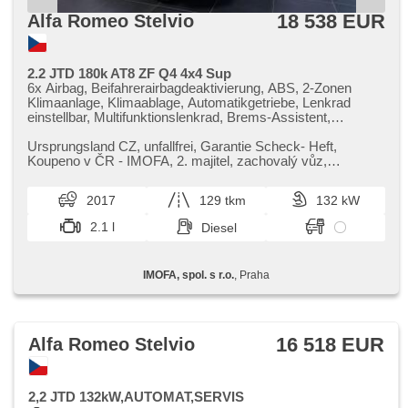
18 538 EUR
Alfa Romeo Stelvio
2.2 JTD 180k AT8 ZF Q4 4x4 Sup
6x Airbag, Beifahrerairbagdeaktivierung, ABS, 2-Zonen
Klimaanlage, Klimaablage, Automatikgetriebe, Lenkrad
einstellbar, Multifunktionslenkrad, Brems-Assistent,
Zentralverriegelung, Teilbare Rücksitzbank, El. einstellbare
Sitze, höheneinstellbare Sitze, Servolenkung, Ledersitze,
Ursprungsland CZ,​ unfallfrei,​ Garantie Scheck​- Heft,​
EDS, El. Vorderscheiben, Außenthermometer,
Koupeno v ČR ​- IMOFA,​ 2. majitel,​ zachovalý vůz,​
Innenthermometer, El. Spiegel, beheizte Spiegel, El.
kompletní servisní historie ...
Klappspiegel, El. Deckel des Kofferraums, Alufelgen,
2017
129 tkm
132 kW
Scheinwerferwaschanlagen, Bordcomputer, Antrieb 4x4,
Antriebsschlupfregelung (ASR), Geschwindigkeitsregelung
2.1 l
Diesel
von der Hang, Scheibenwischersensor, Lichtsensor,
Elektronisches Stabilitätsprogramm (ESP), Tempomat,
Getönte Scheiben, Bi Xenon-Scheinwerfer,
IMOFA, spol. s r.o.
, Praha
Heckscheibenwischer, Start-Stop System, täglich Leuchten,
Fahrkamera, beheizte Lenkrad, Blind Spot Anzeige, Uhr
Spur, Bluetooth, digitální přístrojová deska, hlasové ovládání
palubního počítače, digitální příjem rádia (DAB),
Notbremsung (PEBS), beheizte Sitze, Differentialsperre
16 518 EUR
Alfa Romeo Stelvio
2,2 JTD 132kW,AUTOMAT,SERVIS