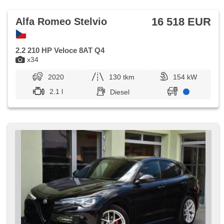
parkovací senzory zadní, Antrieb 4x4, Servolenkung, řazení
pádly pod volantem, Lichtsensor, El. Dachfenster,
Tempomat, beheizte Sitze, beheizte Lenkrad,
16 518 EUR
Alfa Romeo Stelvio
höheneinstellbare Sitze, zatmavená zadní skla
2.2 210 HP Veloce 8AT Q4
x34
2020
130 tkm
154 kW
2.1 l
Diesel