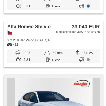
2.1 l
Diesel
33 040 EUR
Alfa Romeo Stelvio
Möglichkeit der MwSt. abzusetzen
2.2 210 HP Veloce 8AT Q4
x32
2023
59 tkm
154 kW
2.2 l
Diesel