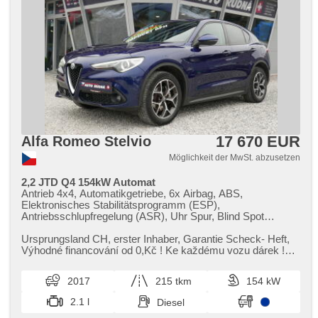
17 670 EUR
Alfa Romeo Stelvio
Möglichkeit der MwSt. abzusetzen
2,2 JTD Q4 154kW Automat
Antrieb 4x4, Automatikgetriebe, 6x Airbag, ABS,
Elektronisches Stabilitätsprogramm (ESP),
Antriebsschlupfregelung (ASR), Uhr Spur, Blind Spot
Anzeige, Servolenkung, 2-Zonen Klimaanlage,
Klimaautomatik, Tempomat, Bi Xenon-Scheinwerfer, LED
Ursprungsland CH,​ erster Inhaber,​ Garantie Scheck​- Heft,​
denní svícení, Alufelgen, erfüllt 'EURO VI', Bordcomputer,
Výhodné financování od 0,​Kč ! Ke každému vozu dárek !
volba jízdního režimu, elektronická ruční brzda, Navigation,
Garance původu vozi...
parkovací senzory přední, parkovací senzory zadní,
2017
215 tkm
154 kW
Fahrkamera, bezklíčové startování, bezklíčové odemykání,
Lichtsensor, Scheibenwischersensor, Lenkrad einstellbar,
2.1 l
Diesel
Multifunktionslenkrad, řazení pádly pod volantem, hands