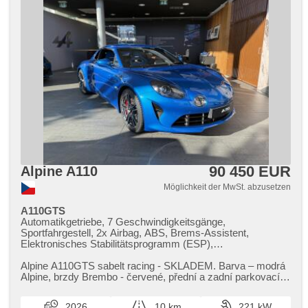
90 450 EUR
Alpine A110
Möglichkeit der MwSt. abzusetzen
A110GTS
Automatikgetriebe, 7 Geschwindigkeitsgänge,
Sportfahrgestell, 2x Airbag, ABS, Brems-Assistent,
Elektronisches Stabilitätsprogramm (ESP),
Antriebsschlupfregelung (ASR), asistent rozjezdu do kopce
(HSA), automatisch im Berg bremsen , Servolenkung,
Alpine A110GTS sabelt racing ​- SKLADEM. Barva – modrá
Klimaautomatik, Tempomat, täglich Leuchten, LED denní
Alpine,​ brzdy Brembo ​- červené,​ přední a zadní parkovací
svícení, Alufelgen, erfüllt 'EURO VI', Bordcomputer, digitální
senzory ​+ zadní kam...
přístrojový štít, volba jízdního režimu, elektronická ruční
2026
10 km
221 kW