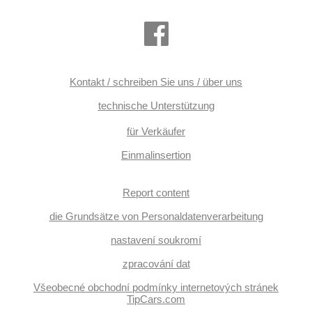
pohon, Antrieb 4x2, Längssitzvorschub, Garantie, digitální
přístrojová deska
Kontakt / schreiben Sie uns / über uns
technische Unterstützung
für Verkäufer
Einmalinsertion
Report content
die Grundsätze von Personaldatenverarbeitung
nastavení soukromí
zpracování dat
Všeobecné obchodní podmínky internetových stránek
TipCars.com