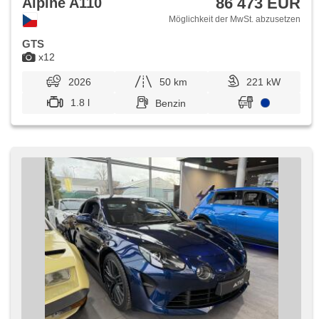
86 473 EUR
Alpine A110
Möglichkeit der MwSt. abzusetzen
GTS
x12
2026
50 km
221 kW
1.8 l
Benzin