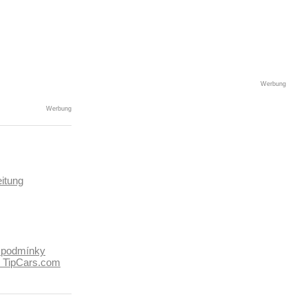
Werbung
Werbung
itung
 podmínky
k TipCars.com