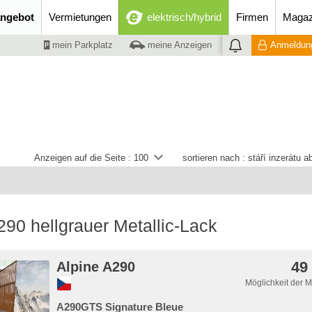
ngebot
Vermietungen
elektrisch/hybrid
Firmen
Magaz
mein Parkplatz
meine Anzeigen
Anmeldung
Anzeigen auf die Seite :
100
sortieren nach :
stáří inzerátu 
290 hellgrauer Metallic-Lack
49
Alpine A290
Möglichkeit der 
A290GTS Signature Bleue