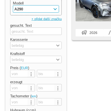
Modell
A290
+ přidat další značku
gesucht. Text
2026
Karosserie
beliebig
Kraftstoff
beliebig
Preis (
)
EUR
erzeugt
Tachometer (
)
km
Hubraum (ccm)