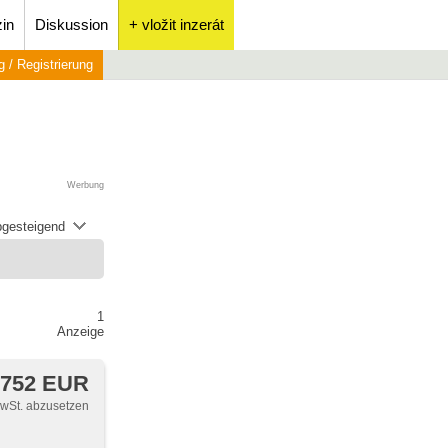
in
Diskussion
+ vložit inzerát
 / Registrierung
Werbung
abgesteigend
1
Anzeige
 752 EUR
MwSt. abzusetzen