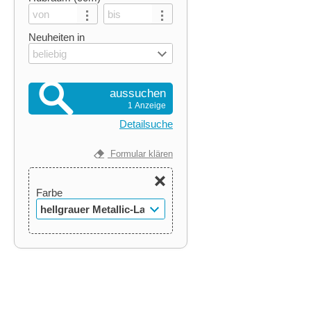
Neuheiten in
beliebig
aussuchen
1 Anzeige
Detailsuche
Formular klären
Farbe
hellgrauer Metallic-Lack