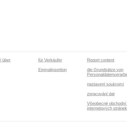
/ über
für Verkäufer
Report content
Einmalinsertion
die Grundsätze von
Personaldatenverarbe
nastavení soukromí
zpracování dat
Všeobecné obchodní
internetových stráne