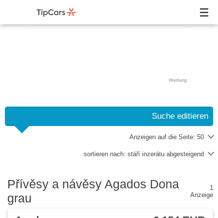
Werbung
Suche editieren
Anzeigen auf die Seite:
50
sortieren nach:
stáří inzerátu abgesteigend
Přívěsy a návěsy Agados Dona
1
grau
Anzeige