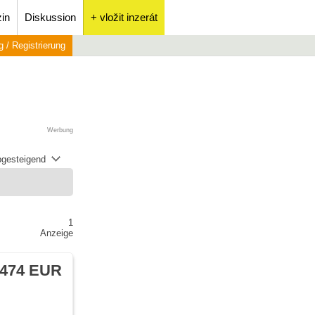
in
Diskussion
+ vložit inzerát
 / Registrierung
Werbung
abgesteigend
1
Anzeige
 474 EUR