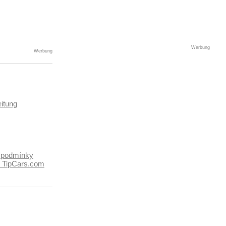
Werbung
Werbung
itung
 podmínky
k TipCars.com