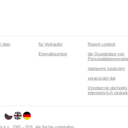
/ über
für Verkäufer
Report content
Einmalinsertion
die Grundsätze von
Personaldatenverarbe
nastavení soukromí
zpracování dat
Všeobecné obchodní
internetových stráne
 k.s., 2005 – 2026, alle Rechte vorbehalten.