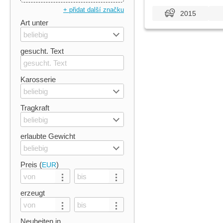
+ přidat další značku
2015
Art unter
beliebig
gesucht. Text
Karosserie
beliebig
Tragkraft
beliebig
erlaubte Gewicht
beliebig
Preis (
)
EUR
erzeugt
Neuheiten in