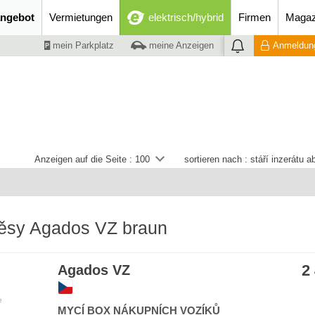
ngebot
Vermietungen
elektrisch/hybrid
Firmen
Magaz
mein Parkplatz
meine Anzeigen
Anmeldung
Anzeigen auf die Seite :
100
sortieren nach :
stáří inzerátu 
věsy Agados VZ braun
2
Agados VZ
e
MYCÍ BOX NÁKUPNÍCH VOZÍKŮ