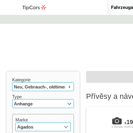
Fahrzeuga
Kategorie
Neu, Gebrauch-, oldtimer
3
Přívěsy a ná
Type
Anhange
Marke
19
x
Agados
v detailu inzerc