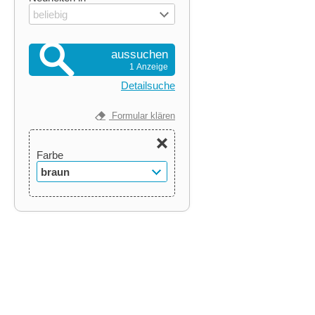
beliebig
aussuchen
1 Anzeige
Detailsuche
Formular klären
Farbe
braun