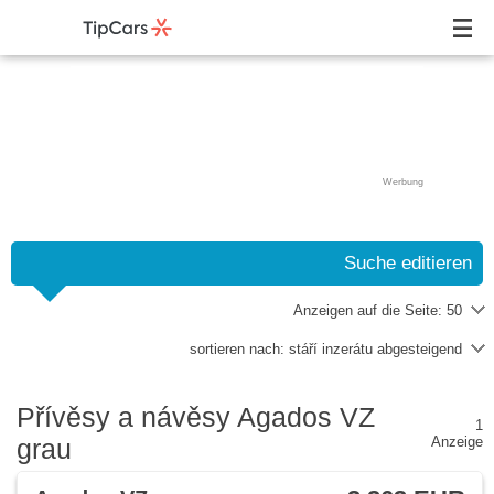
Werbung
Suche editieren
Anzeigen auf die Seite:
50
sortieren nach:
stáří inzerátu abgesteigend
Přívěsy a návěsy Agados VZ
1
grau
Anzeige