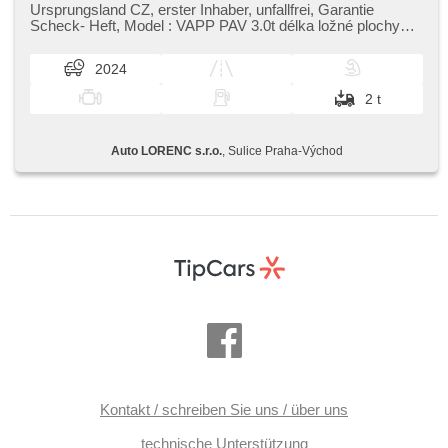
Ursprungsland CZ,​ erster Inhaber,​ unfallfrei,​ Garantie
Scheck​- Heft,​ Model : VAPP PAV 3.0t délka ložné plochy
4520 mm x 2020mm ,​ ...
2024
2 t
Auto LORENC s.r.o.
, Sulice Praha-Východ
Kontakt / schreiben Sie uns / über uns
technische Unterstützung