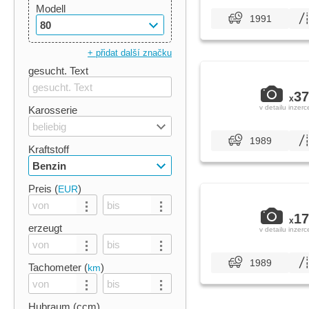
Modell
1991
80
+ přidat další značku
gesucht. Text
37
x
v detailu inzerc
Karosserie
beliebig
1989
Kraftstoff
Benzin
Preis (
)
EUR
17
x
erzeugt
v detailu inzerc
1989
Tachometer (
)
km
Hubraum (ccm)