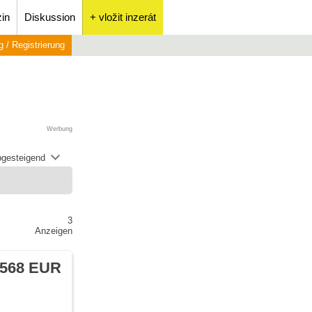
in
Diskussion
+ vložit inzerát
 / Registrierung
Werbung
abgesteigend
3
Anzeigen
 568 EUR