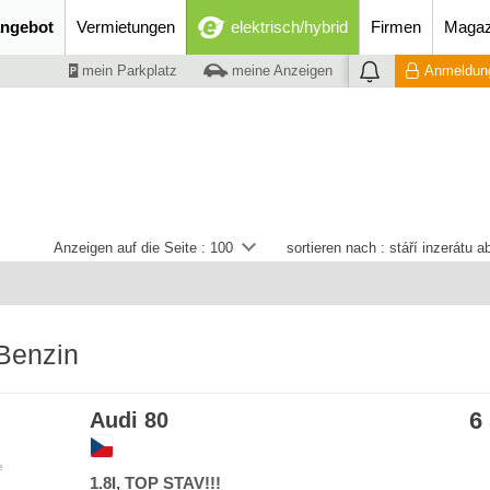
ngebot
Vermietungen
elektrisch/hybrid
Firmen
Magaz
mein Parkplatz
meine Anzeigen
Anmeldung
Anzeigen auf die Seite :
100
sortieren nach :
stáří inzerátu 
Benzin
6
Audi 80
e
1.8I, TOP STAV!!!