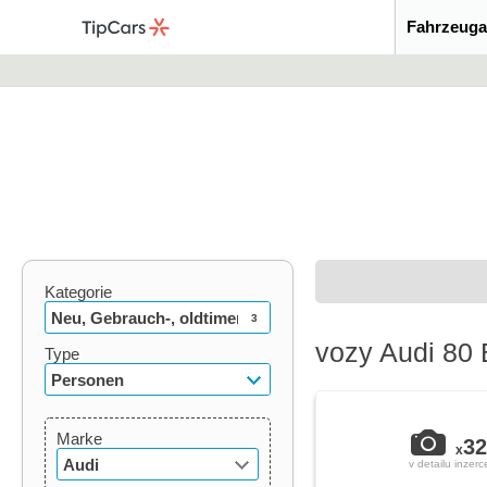
Fahrzeuga
Kategorie
Neu, Gebrauch-, oldtimer
3
vozy Audi 80 
Type
Personen
Marke
32
x
Audi
v detailu inzerc