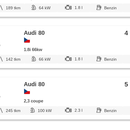
1.8 l
189 tkm
64 kW
Benzin
4
Audi 80
e
1.8i 66kw
1.8 l
142 tkm
66 kW
Benzin
5
Audi 80
e
2,3 coupe
2.3 l
245 tkm
100 kW
Benzin