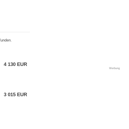
funden.
4 130 EUR
Werbung
3 015 EUR