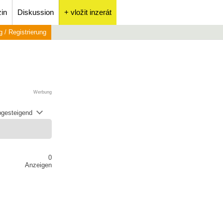
in
Diskussion
+ vložit inzerát
 / Registrierung
Werbung
abgesteigend
0
Anzeigen