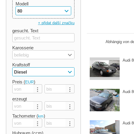
Modell
80
+ přidat další značku
gesucht. Text
Abhängig von de
Karosserie
beliebig
Audi 8
Kraftstoff
Diesel
Preis (
)
EUR
Audi 8
erzeugt
Tachometer (
)
km
Audi 
Hubraum (ccm)