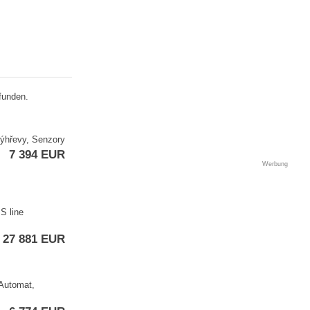
funden.
Výhřevy,​ Senzory
7 394 EUR
Werbung
S line
27 881 EUR
 Automat,​