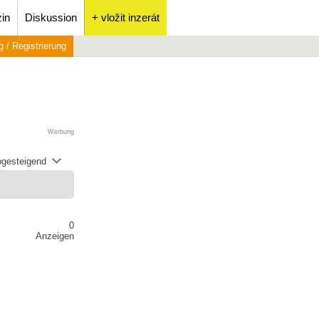
in
Diskussion
+ vložit inzerát
 / Registrierung
Werbung
abgesteigend
0
Anzeigen