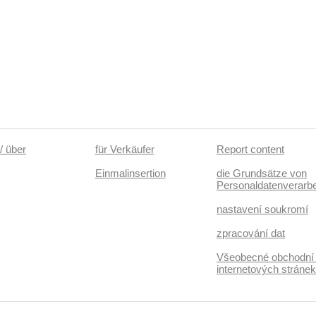
/ über
für Verkäufer
Report content
Einmalinsertion
die Grundsätze von
Personaldatenverarbe
nastavení soukromí
zpracování dat
Všeobecné obchodní
internetových stráne