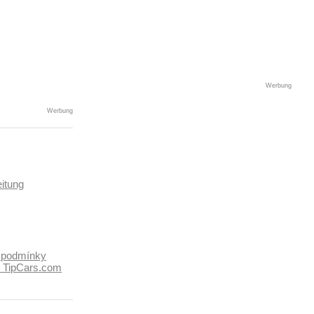
Werbung
Werbung
itung
 podmínky
k TipCars.com