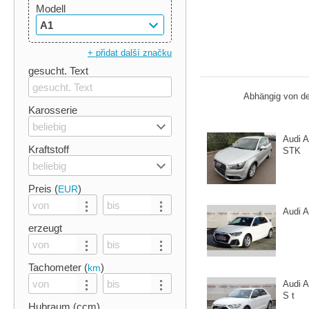
Modell
A1
+ přidat další značku
gesucht. Text
Abhängig von de
Karosserie
beliebig
Audi 
Kraftstoff
STK
beliebig
Preis (
)
EUR
Audi A
erzeugt
Tachometer (
)
km
Audi 
S t
Hubraum (ccm)