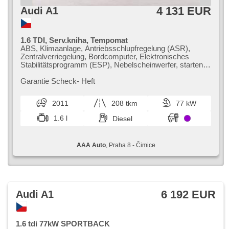
4 131 EUR
Audi A1
1.6 TDI, Serv.kniha, Tempomat
ABS, Klimaanlage, Antriebsschlupfregelung (ASR),
Zentralverriegelung, Bordcomputer, Elektronisches
Stabilitätsprogramm (ESP), Nebelscheinwerfer, starten
per Taste, 4x Airbag, Alufelgen, Servolenkung, El.
Seitenscheiben, Autoradio, Handgetriebe
Garantie Scheck​- Heft
2011
208 tkm
77 kW
1.6 l
Diesel
AAA Auto
, Praha 8 - Čimice
6 192 EUR
Audi A1
1.6 tdi 77kW SPORTBACK