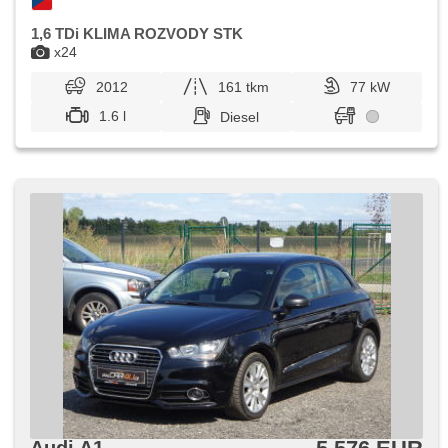
1,6 TDi KLIMA ROZVODY STK
x24
2012
161 tkm
77 kW
1.6 l
Diesel