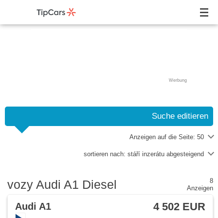
Werbung
Suche editieren
Anzeigen auf die Seite:
50
sortieren nach:
stáří inzerátu abgesteigend
8
vozy Audi A1 Diesel
Anzeigen
4 502 EUR
Audi A1