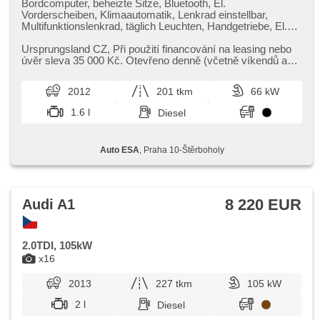
Bordcomputer, beheizte Sitze, Bluetooth, El.
Vorderscheiben, Klimaautomatik, Lenkrad einstellbar,
Multifunktionslenkrad, täglich Leuchten, Handgetriebe, El.
Spiegel, beheizte Spiegel, Servolenkung,
Zentralverriegelung mit Funkfernbedienung, Elektronisches
Ursprungsland CZ,​ Při použití financování na leasing nebo
Stabilitätsprogramm (ESP), Scheibenwischersensor,
úvěr sleva 35 000 Kč. Otevřeno denně (včetně víkendů a
Nebelscheinwerfer, ABS, Antriebsschlupfregelung (ASR),
svátků) 9.00​-22.0...
Alarmanlage, parkovací senzory zadní, isofix,
2012
201 tkm
66 kW
samostmívací zrcátka, Beifahrerairbagdeaktivierung,
Wegfahrsperre, 4x Airbag
1.6 l
Diesel
Auto ESA
, Praha 10-Štěrboholy
8 220 EUR
Audi A1
2.0TDI, 105kW
x16
2013
227 tkm
105 kW
2 l
Diesel