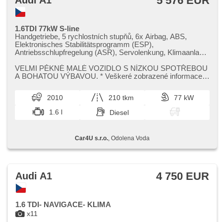
5 576 EUR
Audi A1
1.6TDI 77kW S-line
Handgetriebe, 5 rychlostních stupňů, 6x Airbag, ABS,
Elektronisches Stabilitätsprogramm (ESP),
Antriebsschlupfregelung (ASR), Servolenkung, Klimaanlage,
täglich Leuchten, Alufelgen, erfüllt 'EURO V', Bordcomputer,
hlasové ovládání palubního počítače, Navigation,
VELMI PĚKNÉ MALÉ VOZIDLO S NÍZKOU SPOTŘEBOU
Lichtsensor, Scheibenwischersensor, Lenkrad einstellbar,
A BOHATOU VÝBAVOU. ​* Veškeré zobrazené informace
Multifunktionslenkrad, Beifahrerairbagdeaktivierung,
mají pouze informativní charakter a n...
Bluetooth, El. Vorderscheiben, El. Spiegel, Wegfahrsperre,
2010
210 tkm
77 kW
Zentralverriegelung mit Funkfernbedienung,
Zentralverriegelung, Sportsitze, Lederpolsterung,
1.6 l
Diesel
höheneinstellbare Sitze, Positionssitze, Reifendrucksensor,
Abnutzungssensor des Bremsbelages, Nebelscheinwerfer,
Start-Stop System, Speicherkarte, Autoradio, CD-Spieler,
Car4U s.r.o.
, Odolena Voda
Außenthermometer, beheizte Spiegel, Teilbare
Rücksitzbank, Heckscheibenwischer, Getönte Scheiben,
přední pohon, Längssitzvorschub, Ausziehbare Kopflehnen,
El. Anlasser, malý kožený paket
4 750 EUR
Audi A1
1.6 TDI- NAVIGACE- KLIMA
x11