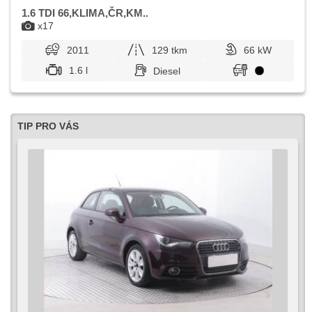
1.6 TDI 66,KLIMA,ČR,KM..
x17
2011
129 tkm
66 kW
1.6 l
Diesel
TIP PRO VÁS