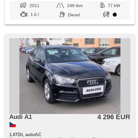
2011
248 tkm
77 kW
1.6 l
Diesel
4 296 EUR
Audi A1
1.6TDi, autoAC