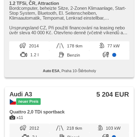
1.2 TFSi, ČR, Attraction
Bordcomputer, beheizte Sitze, 2-Zonen Klimaanlage, Start-
Stop System, Bluetooth, El. Seitenscheiben,
Klimaautomatik, Tempomat, Lenkrad einstellbar,
Anhängerkupplung, täglich Leuchten, Alufelgen,
Handgetriebe, El. Spiegel, beheizte Spiegel,
Ursprungsland CZ,​ Při použití financování na leasing nebo
Scheinwerferwaschanlagen, Servolenkung, Dachträger,
úvěr sleva 40 000 Kč. Otevřeno denně (včetně víkendů a
Xenonscheinwerfer, Zentralverriegelung mit
svátků) 9.00​-22.0...
Funkfernbedienung, Elektronisches Stabilitätsprogramm
2014
178 tkm
77 kW
(ESP), Nebelscheinwerfer, ABS, Antriebsschlupfregelung
(ASR), parkovací senzory zadní, isofix,
1.2 l
Benzin
Beifahrerairbagdeaktivierung, Wegfahrsperre, Lichtsensor
Auto ESA
, Praha 10-Štěrboholy
5 204 EUR
Audi A3
neuer Preis
Quattro 2,0 TDi sportback
x11
2012
218 tkm
103 kW