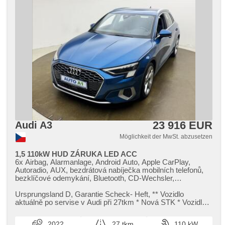
23 916 EUR
Audi A3
Möglichkeit der MwSt. abzusetzen
1,5 110kW HUD ZÁRUKA LED ACC
6x Airbag, Alarmanlage, Android Auto, Apple CarPlay,
Autoradio, AUX, bezdrátová nabíječka mobilních telefonů,
bezklíčové odemykání, Bluetooth, CD-Wechsler,
Zentralverriegelung, Beifahrerairbagdeaktivierung, täglich
Leuchten, digitální přístrojový štít, 2-Zonen Klimaanlage, El.
Ursprungsland D,​ Garantie Scheck​- Heft,​ ​*​* Vozidlo
Seitenscheiben, El. Vorderscheiben, El. Klappspiegel, El.
aktuálně po servise v Audi při 27tkm ​* Nová STK ​* Vozidlo v
Spiegel, elektronická ruční brzda, head-up display, Uhr Spur,
tovární záruce do 0...
Wegfahrsperre, isofix, Klimaanlage, LED denní svícení, LED
2022
27 tkm
110 kW