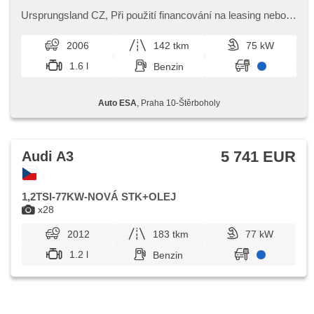
Funkfernbedienung, Elektronisches Stabilitätsprogramm
(ESP), Nebelscheinwerfer, ABS, Wegfahrsperre, 6x Airbag
Ursprungsland CZ,​ Při použití financování na leasing nebo
úvěr sleva 25 000 Kč. Otevřeno denně (včetně víkendů a
svátků) 9.00​-22.0...
2006
142 tkm
75 kW
1.6 l
Benzin
Auto ESA
, Praha 10-Štěrboholy
5 741 EUR
Audi A3
1,2TSI-77KW-NOVÁ STK+OLEJ
x28
2012
183 tkm
77 kW
1.2 l
Benzin