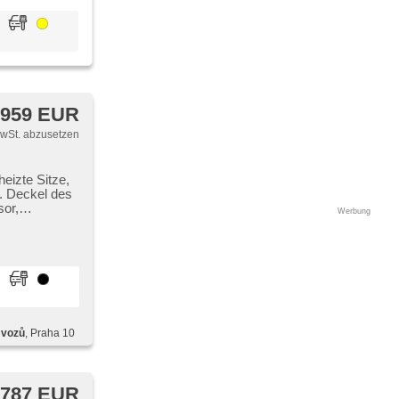
 959 EUR
MwSt. abzusetzen
eizte Sitze,
El. Deckel des
sor,
Werbung
ktronisches
etriebe,
onslenkrad,
ung,
 vozů
, Praha 10
 787 EUR