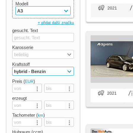
Modell
2021
A3
+ přidat další značku
gesucht. Text
Karosserie
beliebig
Kraftstoff
hybrid - Benzin
Preis (
)
EUR
2021
erzeugt
Tachometer (
)
km
Hubraum (ccm)