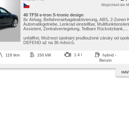
Möglichkeit der 
40 TFSI e-tron S-tronic design
8x Airbag, Beifahrerairbagdeaktivierung, ABS, 2-Zonen 
Automatikgetriebe, Lenkrad einstellbar, Multifunktionsle
Assistent, Zentralverriegelung, Teilbare Rücksitzbank,
höheneinstellbare Sitze, Servolenkung, EDS, El. Vorder
Außenthermometer, Wegfahrsperre, El. Spiegel, beheizte
unfallfrei,​ Možnost sjednání prodloužené záruky od spol
Klappspiegel, Alufelgen, Nebelscheinwerfer, Bordcomput
DEFEND až na 36 měsíců.
Antriebsschlupfregelung (ASR), Navigation, Scheibenwi
Lichtsensor, Elektronisches Stabilitätsprogramm (ESP),
1.4 l
118 tkm
150 kW
hybrid -
Anhängerkupplung, Tempomat, Getönte Scheiben,
Benzin
Heckscheibenwischer, Schlossverblendung, Start-Stop
täglich Leuchten, Fahrkamera, Uhr Spur, Überwachung
des Fahrers, Bluetooth, digitální přístrojová deska, digitál
HAVE
štít, dotykové ovládání palubního počítače, digitální příj
(DAB), beheizte Sitze, Differentialsperre