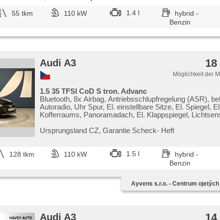
1.4 l
55 tkm
110 kW
hybrid -
Benzin
18
Audi A3
Möglichkeit der 
1.5 35 TFSI CoD S tron. Advanc
Bluetooth, 8x Airbag, Antriebsschlupfregelung (ASR), beh
Autoradio, Uhr Spur, El. einstellbare Sitze, El. Spiegel, 
Kofferraums, Panoramadach, El. Klappspiegel, Lichtsen
Außenthermometer, Bordcomputer, Klimaautomatik, Ele
Stabilitätsprogramm (ESP), beheizte Spiegel, Automatikg
Ursprungsland CZ,​ Garantie Scheck​- Heft
starten per Taste, hands free, Servolenkung, Multifunkti
bezklíčové odemykání, Adaptive Geschwindigkeitsregel
Scheibenwischersensor, Alufelgen, El. Seitenscheiben
1.5 l
128 tkm
110 kW
hybrid -
Benzin
Ayvens s.r.o. - Centrum ojetých
14
Audi A3