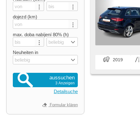
dojezd (km)
max. doba nabíjení 80% (h)
beliebig
Neuheiten in
beliebig
2019
aussuchen
3 Anzeigen
Detailsuche
Formular klären