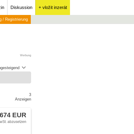
in
Diskussion
+ vložit inzerát
 / Registrierung
Werbung
abgesteigend
3
Anzeigen
 674 EUR
wSt. abzusetzen