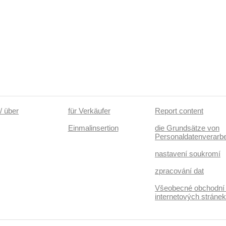
/ über
für Verkäufer
Report content
Einmalinsertion
die Grundsätze von
Personaldatenverarbe
nastavení soukromí
zpracování dat
Všeobecné obchodní
internetových stráne