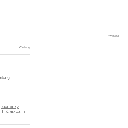
Werbung
Werbung
itung
 podmínky
k TipCars.com