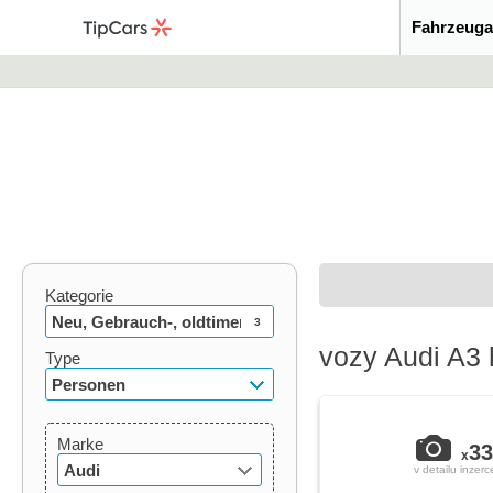
Fahrzeuga
Kategorie
Neu, Gebrauch-, oldtimer
3
vozy Audi A3 
Type
Personen
Marke
33
x
Audi
v detailu inzerc