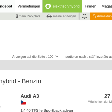
ngebot
Vermietungen
elektrisch/hybrid
Firmen
Magaz
mein Parkplatz
meine Anzeigen
Anmeldung
Anzeigen auf die Seite :
100
sortieren nach :
stáří inzerátu 
hybrid - Benzin
27
Audi A3
Möglichkeit der M
e
1,4 40 TFSI e Sportback advan