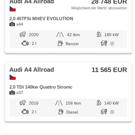
28 748 EUR
Audi A4 Allroad
Möglichkeit der MwSt. abzusetzen
2,0 45TFSi MHEV EVOLUTION
x44
2020
42 tkm
180 kW
2 l
Benzin
11 565 EUR
Audi A4 Allroad
2,0 TDi 140kw Quattro Stronic
x37
2016
156 tkm
140 kW
2 l
Diesel