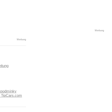
Werbung
Werbung
itung
 podmínky
k TipCars.com