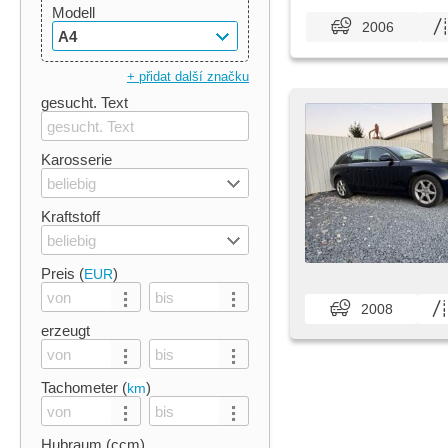
Modell
2006
A4
+ přidat další značku
gesucht. Text
Karosserie
beliebig
Kraftstoff
beliebig
Preis (
)
EUR
2008
erzeugt
Tachometer (
)
km
Hubraum (ccm)