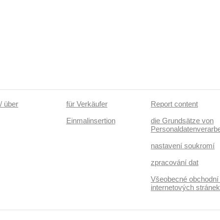
/ über
für Verkäufer
Report content
Einmalinsertion
die Grundsätze von
Personaldatenverarbe
nastavení soukromí
zpracování dat
Všeobecné obchodní
internetových stráne