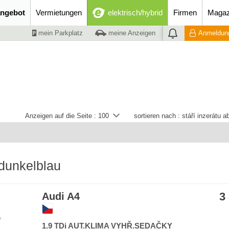
ngebot
Vermietungen
elektrisch/hybrid
Firmen
Magaz
mein Parkplatz
meine Anzeigen
Anmeldung
Anzeigen auf die Seite :
100
sortieren nach :
stáří inzerátu 
dunkelblau
3
Audi A4
e
1.9 TDi AUT.KLIMA VYHŘ.SEDAČKY