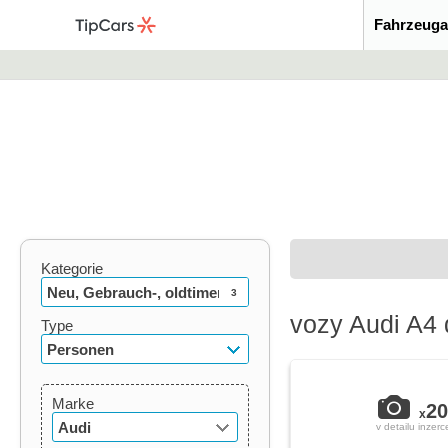
Fahrzeuga
Kategorie
Neu, Gebrauch-, oldtimer
3
vozy Audi A4 
Type
Personen
Marke
20
x
Audi
v detailu inzerc