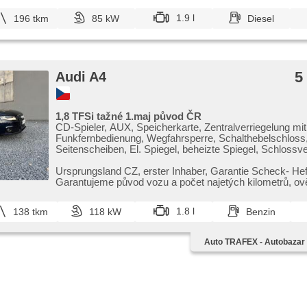
1.9 l
196 tkm
85 kW
Diesel
5
Audi A4
1,8 TFSi tažné 1.maj původ ČR
CD-Spieler, AUX, Speicherkarte, Zentralverriegelung mit
Funkfernbedienung, Wegfahrsperre, Schalthebelschloss,
Seitenscheiben, El. Spiegel, beheizte Spiegel, Schlossv
Nebelscheinwerfer, Schaltflutlicht, autom. Aktivation der 
Scheinwerferwaschanlagen, dojezdové rezervní kolo, Te
Ursprungsland CZ,​ erster Inhaber,​ Garantie Scheck​- Heft
Rücksitzbank, Bi Xenon-Scheinwerfer, beheizte Sitze, 
Garantujeme původ vozu a počet najetých kilometrů,​ ov
svícení, höheneinstellbare Sitze, Positionssitze, Lenkrad 
Koupeno...
Heckscheibenwischer, 6x Airbag, 2-Zonen Klimaanlage,
1.8 l
138 tkm
118 kW
Benzin
Bordcomputer, Außenthermometer, Anhängerkupplung, A
Abnutzungssensor des Bremsbelages, ABS, Antriebssch
(ASR), Elektronisches Stabilitätsprogramm (ESP), auto
Auto TRAFEX - Autobazar
Berg bremsen , Servolenkung, Handgetriebe, 6
Geschwindigkeitsgänge, elektronická ruční brzda,
Scheibenwischersensor, Lichtsensor, asistent rozjezdu
(HSA)