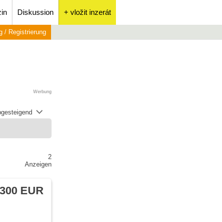
in
Diskussion
+ vložit inzerát
 / Registrierung
Werbung
abgesteigend
2
Anzeigen
 300 EUR