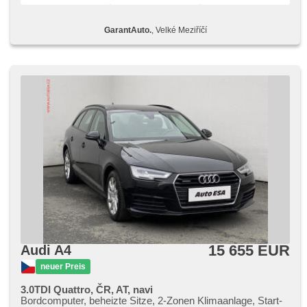
Bordcomputer, parkovací senzory přední, parkovací
senzory zadní, Servolenkung, Antriebsschlupfregelung
GarantAuto.
, Velké Meziříčí
(ASR), Abnutzungssensor des Bremsbelages,
Scheibenwischersensor, Lichtsensor, Reifendrucksensor,
Überwachung der Ermüdung des Fahrers, Elektronisches
Stabilitätsprogramm (ESP), Start-Stop System, starten per
Taste, Tempomat, Getönte Scheiben, Außenthermometer,
Innenthermometer, beheizte Sitze, beheizte Spiegel,
höheneinstellbare Sitze, zadní pohon, Heck LED Leuchte,
zatmavená zadní skla
15 655 EUR
Audi A4
neuer Preis
3.0TDI Quattro, ČR, AT, navi
Bordcomputer, beheizte Sitze, 2-Zonen Klimaanlage, Start-