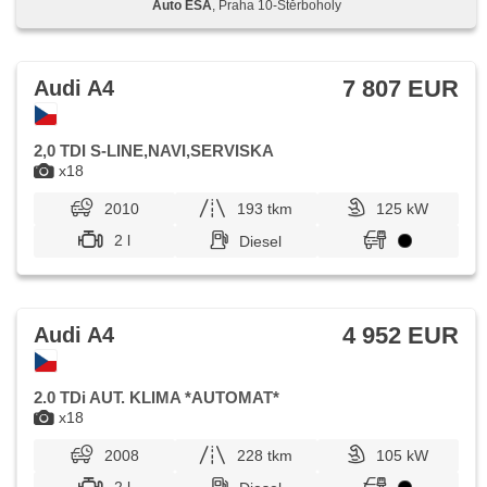
Auto ESA
, Praha 10-Štěrboholy
7 807 EUR
Audi A4
2,0 TDI S-LINE,NAVI,SERVISKA
x18
2010
193 tkm
125 kW
2 l
Diesel
4 952 EUR
Audi A4
2.0 TDi AUT. KLIMA *AUTOMAT*
x18
2008
228 tkm
105 kW