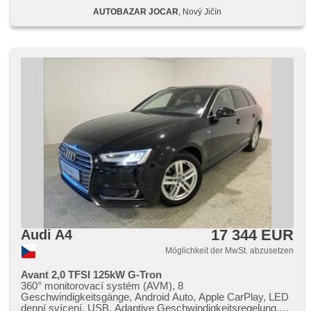
System, Autoradio, CD-Spieler, Außenthermometer,
AUTOBAZAR JOCAR
, Nový Jičín
beheizte Spiegel, Teilbare Rücksitzbank, zadní loketní
opěrka, Heckscheibenwischer, Getönte Scheiben,
zatmavená zadní skla, Ausziehbare Kopflehnen
17 344 EUR
Audi A4
Möglichkeit der MwSt. abzusetzen
Avant 2,0 TFSI 125kW G-Tron
360° monitorovací systém (AVM), 8
Geschwindigkeitsgänge, Android Auto, Apple CarPlay, LED
denní svícení, USB, Adaptive Geschwindigkeitsregelung,