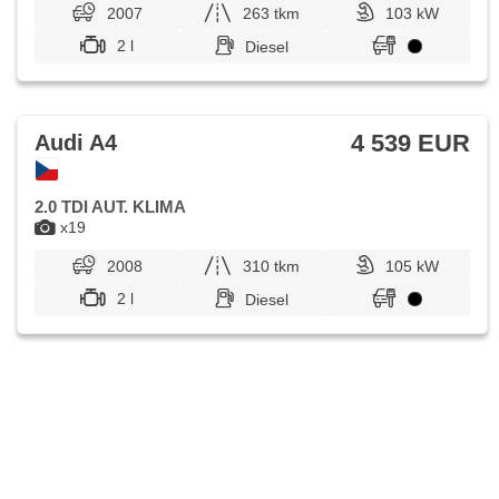
2007
263 tkm
103 kW
2 l
Diesel
4 539 EUR
Audi A4
2.0 TDI AUT. KLIMA
x19
2008
310 tkm
105 kW
2 l
Diesel