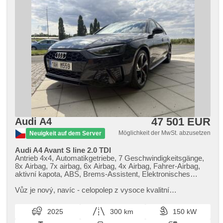
47 501 EUR
Audi A4
Möglichkeit der MwSt. abzusetzen
Neuigkeit auf dem Server
Audi A4 Avant S line 2.0 TDI
Antrieb 4x4, Automatikgetriebe, 7 Geschwindigkeitsgänge,
8x Airbag, 7x airbag, 6x Airbag, 4x Airbag, Fahrer-Airbag,
aktivní kapota, ABS, Brems-Assistent, Elektronisches
Stabilitätsprogramm (ESP), Antriebsschlupfregelung (ASR),
Notbremsung (PEBS), Geschwindigkeitsregelung von der
Vůz je nový,​ navíc ​- celopolep z vysoce kvalitní
Hang, asistent rozjezdu do kopce (HSA), ukazatel
transparentní lesklé fólie,​ sada gumových koberců,​ plastová
rychlostního limitu (SLIF), Uhr Spur, Blind Spot Anzeige,
vana do kufru,​ součás...
2025
300 km
150 kW
asistent jízdy v koloně, asistent změny jízdního pruhu,
asistent jízdy v jízdním pruhu, Überwachung der Ermüdung