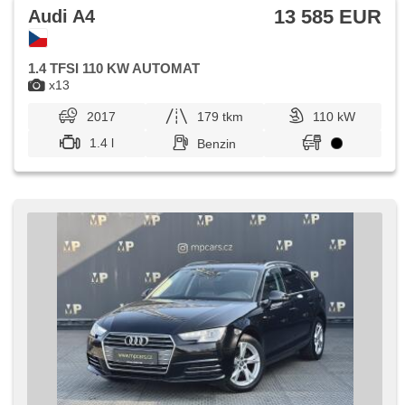
13 585 EUR
Audi A4
1.4 TFSI 110 KW AUTOMAT
x13
2017
179 tkm
110 kW
1.4 l
Benzin