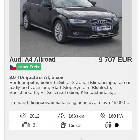
9 707 EUR
Audi A4 Allroad
neuer Preis
3.0 TDi quattro, AT, bixen
Bordcomputer, beheizte Sitze, 2-Zonen Klimaanlage, řazení
pádly pod volantem, Start-Stop System, Bluetooth,
Speicherkarte, El. Seitenscheiben, Klimaautomatik,
Ledersitze, Tempomat, Lenkrad einstellbar, Navigation,
Multifunktionslenkrad, Bi Xenon-Scheinwerfer,
Při použití financování na leasing nebo úvěr sleva 45 000
Automatikgetriebe, täglich Leuchten, Alufelgen, El. Spiegel,
Kč. Otevřeno denně (včetně víkendů a svátků) 9.00​-22.00
beheizte Spiegel, Scheinwerferwaschanlagen,
hod. Kupujte vozy s garancí!
2012
183 tkm
180 kW
Servolenkung, Antrieb 4x4, Zentralverriegelung mit
Funkfernbedienung, Elektronisches Stabilitätsprogramm
3 l
Diesel
(ESP), Nebelscheinwerfer, ABS, Antriebsschlupfregelung
(ASR), elektronická ruční brzda, 6x Airbag