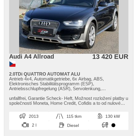
13 420 EUR
Audi A4 Allroad
2.0TDi QUATTRO AUTOMAT ALU
Antrieb 4x4, Automatikgetriebe, 6x Airbag, ABS,
Elektronisches Stabilitätsprogramm (ESP),
Antriebsschlupfregelung (ASR), Servolenkung,
Klimaautomatik, Tempomat, Xenonscheinwerfer, LED denní
svícení, Alufelgen, Bordcomputer, Navigation, parkovací
unfallfrei,​ Garantie Scheck​- Heft,​ Možnost rozložení platby u
senzory zadní, Lenkrad einstellbar, Multifunktionslenkrad,
společností Moneta,​ Home Credit,​ Cofidis a to od nulové
řazení pádly pod volantem, Beifahrerairbagdeaktivierung,
akontace. Va...
hands free, El. Seitenscheiben, Dachträger, El.
2013
115 tkm
130 kW
Klappspiegel, El. Spiegel, Wegfahrsperre,
Zentralverriegelung mit Funkfernbedienung,
2 l
Diesel
Zentralverriegelung, isofix, höheneinstellbare Sitze,
Scheinwerferwaschanlagen, Nebelscheinwerfer, Start-Stop