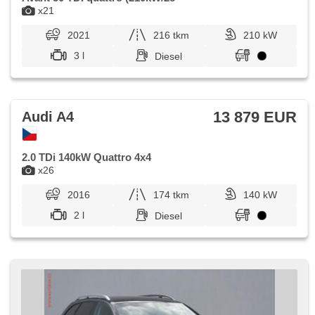
x21
2021
216 tkm
210 kW
3 l
Diesel
13 879 EUR
Audi A4
2.0 TDi 140kW Quattro 4x4
x26
2016
174 tkm
140 kW
2 l
Diesel