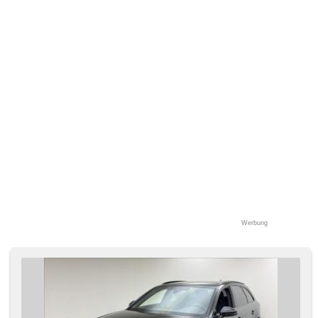
(ASR), Vorderlichter LED, řazení pádly pod volantem,
Abnutzungssensor des Bremsbelages,
Scheibenwischersensor, Lichtsensor, Reifendrucksensor,
Überwachung der Ermüdung des Fahrers, Sportsitze,
Elektronisches Stabilitätsprogramm (ESP), starten per
Taste, Dachträger, Anhängerkupplung, Getönte Scheiben,
třízónová klimatizace, USB, Außenthermometer, volba
jízdního režimu, beheizte Sitze, beheizte Spiegel,
höheneinstellbare Sitze, Heck LED Leuchte, Garantie,
Anhängevorrichtung
Werbung