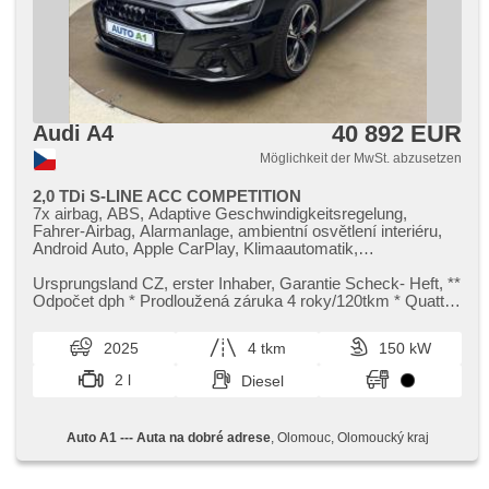
40 892 EUR
Audi A4
Möglichkeit der MwSt. abzusetzen
2,0 TDi S-LINE ACC COMPETITION
7x airbag, ABS, Adaptive Geschwindigkeitsregelung,
Fahrer-Airbag, Alarmanlage, ambientní osvětlení interiéru,
Android Auto, Apple CarPlay, Klimaautomatik,
Automatikgetriebe, automatické přepínání dálkových světel,
Autoradio, Bluetooth, Brems-Assistent, Zentralverriegelung
Ursprungsland CZ,​ erster Inhaber,​ Garantie Scheck​- Heft,​ ​*​*
mit Funkfernbedienung, Zentralverriegelung,
Odpočet dph ​* Prodloužená záruka 4 roky/120tkm ​* Quattro
Beifahrerairbagdeaktivierung, täglich Leuchten, digitální
​* S​-line ​* Co...
příjem rádia (DAB), digitální přístrojový štít, dojezdové
2025
4 tkm
150 kW
rezervní kolo, El. Seitenscheiben, El. Klappspiegel, el. tažné
zařízení, El. Deckel des Kofferraums, El. Spiegel,
2 l
Diesel
elektronická ruční brzda, Uhr Spur, Blind Spot Anzeige,
Wegfahrsperre, isofix, Klimaanlage, LED denní svícení,
Alufelgen, Nebelscheinwerfer, Multifunktionslenkrad,
Auto A1 --- Auta na dobré adrese
, Olomouc, Olomoucký kraj
Lenkrad einstellbar, Schaltflutlicht, Bordcomputer,
Fahrkamera, parkovací senzory přední, parkovací senzory
zadní, Antrieb 4x4, Servolenkung, Antriebsschlupfregelung