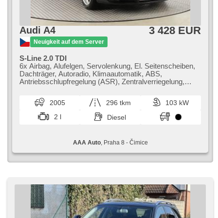
3 428 EUR
Audi A4
Neuigkeit auf dem Server
S-Line 2.0 TDI
6x Airbag, Alufelgen, Servolenkung, El. Seitenscheiben,
Dachträger, Autoradio, Klimaautomatik, ABS,
Antriebsschlupfregelung (ASR), Zentralverriegelung,
Bordcomputer, El. Klappspiegel, Elektronisches
Stabilitätsprogramm (ESP), Nebelscheinwerfer, USB,
2005
296 tkm
103 kW
Handgetriebe
2 l
Diesel
AAA Auto
, Praha 8 - Čimice