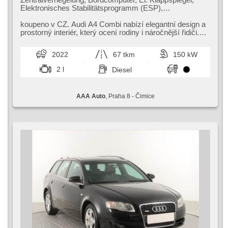
Elektronisches Stabilitätsprogramm (ESP),
Nebelscheinwerfer, beheizte Sitze,
Scheibenwischersensor, starten per Taste,
koupeno v CZ. Audi A4 Combi nabízí elegantní design a
Reifendrucksensor, USB, 6x Airbag, Servolenkung, El.
prostorný interiér,​ který ocení rodiny i náročnější řidiči.
Seitenscheiben, Dachträger, Autoradio,
Moderní výbava a...
Automatikgetriebe, Antrieb 4x4
2022
67 tkm
150 kW
2 l
Diesel
AAA Auto
, Praha 8 - Čimice