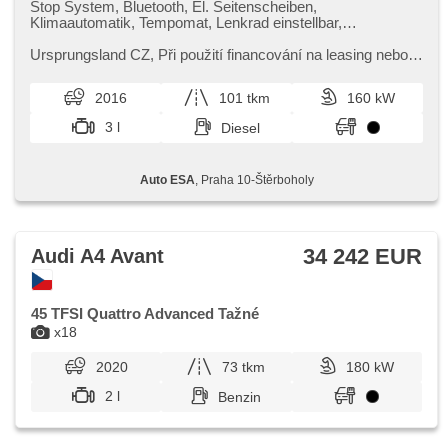
Stop System, Bluetooth, El. Seitenscheiben,
Klimaautomatik, Tempomat, Lenkrad einstellbar,
Multifunktionslenkrad, Automatikgetriebe, Getönte Scheiben,
bezklíčové odemykání, El. Deckel des Kofferraums, täglich
Ursprungsland CZ,​ Při použití financování na leasing nebo
Leuchten, Alufelgen, El. Spiegel, beheizte Spiegel,
úvěr sleva 50 000 Kč. Otevřeno denně (včetně víkendů a
Servolenkung, Zentralverriegelung, Antrieb 4x4,
svátků) 9.00​-22.0...
2016
101 tkm
160 kW
Zentralverriegelung mit Funkfernbedienung, Elektronisches
Stabilitätsprogramm (ESP), Nebelscheinwerfer, Heck LED
3 l
Diesel
Leuchte, starten per Taste, Vorderlichter LED, ABS,
Antriebsschlupfregelung (ASR), isofix, elektronická ruční
brzda, Beifahrerairbagdeaktivierung, Wegfahrsperre, 6x
Auto ESA
, Praha 10-Štěrboholy
Airbag, Lichtsensor
34 242 EUR
Audi A4 Avant
45 TFSI Quattro Advanced Tažné
x18
2020
73 tkm
180 kW
2 l
Benzin