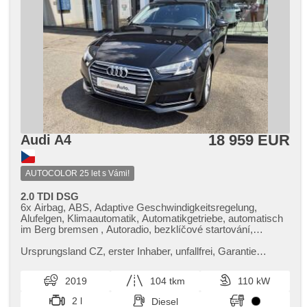
18 959 EUR
Audi A4
AUTOCOLOR 25 let s Vámi!
2.0 TDI DSG
6x Airbag, ABS, Adaptive Geschwindigkeitsregelung,
Alufelgen, Klimaautomatik, Automatikgetriebe, automatisch
im Berg bremsen , Autoradio, bezklíčové startování,
Bluetooth, Brems-Assistent, Zentralverriegelung mit
Funkfernbedienung, Zentralverriegelung,
Ursprungsland CZ,​ erster Inhaber,​ unfallfrei,​ Garantie
Beifahrerairbagdeaktivierung, Teilbare Rücksitzbank, täglich
Scheck​- Heft,​ osvědčení Cebia Report ​- 100% záruka
Leuchten, El. Seitenscheiben, El. einstellbare Sitze, El.
najetých kilometrů,​ možn...
2019
104 tkm
110 kW
Klappspiegel, El. Deckel des Kofferraums, hands free,
hlídání provozu při couvání (RCTA), Wegfahrsperre, isofix,
2 l
Diesel
Klimaablage, Multifunktionslenkrad, Lenkrad einstellbar,