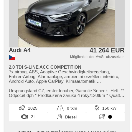
41 264 EUR
Audi A4
Möglichkeit der MwSt. abzusetzen
2,0 TDi S-LINE ACC COMPETITION
7x airbag, ABS, Adaptive Geschwindigkeitsregelung,
Fahrer-Airbag, Alarmanlage, ambientní osvětlení interiéru,
Android Auto, Apple CarPlay, Klimaautomatik,
Automatikgetriebe, automatické přepínání dálkových světel,
Autoradio, Bluetooth, Brems-Assistent, Zentralverriegelung
Ursprungsland CZ,​ erster Inhaber,​ Garantie Scheck​- Heft,​ ​*​*
mit Funkfernbedienung, Zentralverriegelung,
Odpočet dph ​* Prodloužená záruka 4 roky/120tkm ​* Quattro
Beifahrerairbagdeaktivierung, täglich Leuchten, digitální
​* S​-line ​* Co...
příjem rádia (DAB), digitální přístrojový štít, dojezdové
2025
8 tkm
150 kW
rezervní kolo, El. Seitenscheiben, El. Klappspiegel, el. tažné
zařízení, El. Deckel des Kofferraums, El. Spiegel,
2 l
Diesel
elektronická ruční brzda, Uhr Spur, Blind Spot Anzeige,
Wegfahrsperre, isofix, Klimaanlage, LED denní svícení,
Alufelgen, Nebelscheinwerfer, Multifunktionslenkrad,