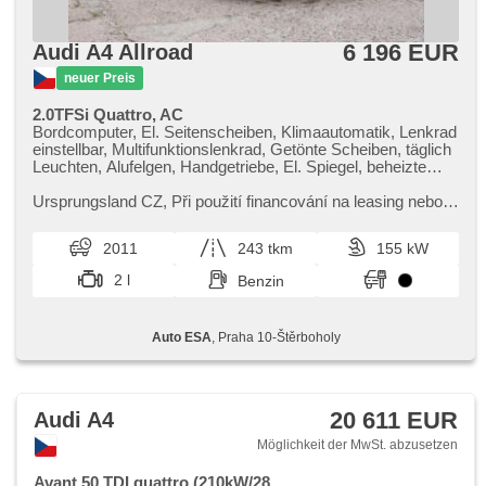
6 196 EUR
Audi A4 Allroad
neuer Preis
2.0TFSi Quattro, AC
Bordcomputer, El. Seitenscheiben, Klimaautomatik, Lenkrad
einstellbar, Multifunktionslenkrad, Getönte Scheiben, täglich
Leuchten, Alufelgen, Handgetriebe, El. Spiegel, beheizte
Spiegel, Servolenkung, Antrieb 4x4, Zentralverriegelung mit
Funkfernbedienung, Elektronisches Stabilitätsprogramm
Ursprungsland CZ,​ Při použití financování na leasing nebo
(ESP), Nebelscheinwerfer, ABS, elektronická ruční brzda,
úvěr sleva 35 000 Kč. Otevřeno denně (včetně víkendů a
Wegfahrsperre, 6x Airbag
svátků) 9.00​-22.0...
2011
243 tkm
155 kW
2 l
Benzin
Auto ESA
, Praha 10-Štěrboholy
20 611 EUR
Audi A4
Möglichkeit der MwSt. abzusetzen
Avant 50 TDI quattro (210kW/28