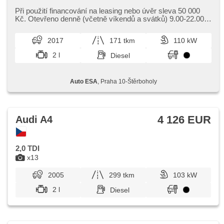
Klimaautomatik, Tempomat, Lenkrad einstellbar, Navigation,
Multifunktionslenkrad, USB, Bi Xenon-Scheinwerfer,
Při použití financování na leasing nebo úvěr sleva 50 000
bezklíčové odemykání, El. Deckel des Kofferraums, täglich
Kč. Otevřeno denně (včetně víkendů a svátků) 9.00​-22.00
Leuchten, Alufelgen, Handgetriebe, El. Spiegel, beheizte
hod. Kupujte vozy s garancí!
Spiegel, Servolenkung, Zentralverriegelung mit
2017
171 tkm
110 kW
Funkfernbedienung, Elektronisches Stabilitätsprogramm
(ESP), Scheibenwischersensor, ABS, isofix, elektronická
2 l
Diesel
ruční brzda, Beifahrerairbagdeaktivierung, 6x Airbag
Auto ESA
, Praha 10-Štěrboholy
4 126 EUR
Audi A4
2,0 TDI
x13
2005
299 tkm
103 kW
2 l
Diesel