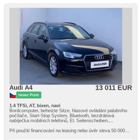
13 011 EUR
Audi A4
neuer Preis
1.4 TFSi, AT, bixen, navi
Bordcomputer, beheizte Sitze, hlasové ovládání palubního
počítače, Start-Stop System, Bluetooth, bezdrátová
nabíječka mobilních telefonů, El. Seitenscheiben,
Klimaautomatik, Tempomat, Lenkrad einstellbar, Navigation,
Multifunktionslenkrad, Bi Xenon-Scheinwerfer,
Při použití financování na leasing nebo úvěr sleva 50 000
Automatikgetriebe, El. Deckel des Kofferraums, täglich
Kč. Otevřeno denně (včetně víkendů a svátků) 9.00​-22.00