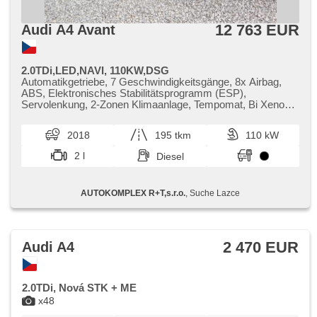
Vorderscheiben, Blind Spot Anzeige, hlídání provozu při
couvání (RCTA), Lederpolsterung
12 763 EUR
Audi A4 Avant
2.0TDi,LED,NAVI, 110KW,DSG
Automatikgetriebe, 7 Geschwindigkeitsgänge, 8x Airbag,
ABS, Elektronisches Stabilitätsprogramm (ESP),
Servolenkung, 2-Zonen Klimaanlage, Tempomat, Bi Xenon-
Scheinwerfer, Alufelgen, erfüllt 'EURO V', Bordcomputer,
elektronická ruční brzda, Navigation, parkovací senzory
2018
195 tkm
110 kW
přední, parkovací senzory zadní, Fahrkamera, bezklíčové
startování, Lichtsensor, Lenkrad einstellbar,
2 l
Diesel
Beifahrerairbagdeaktivierung, Bluetooth, El. Seitenscheiben,
dojezdové rezervní kolo, El. Klappspiegel, starten per Taste,
Wegfahrsperre, Zentralverriegelung mit Funkfernbedienung,
AUTOKOMPLEX R+T,s.r.o.
, Suche Lazce
isofix, Reifendrucksensor, Abnutzungssensor des
Bremsbelages, Vorderlichter LED, Heck LED Leuchte,
autom. Aktivation der Warnflutlicht, Nebelscheinwerfer,
Start-Stop System, USB, AUX, Autoradio,
Außenthermometer, beheizte Spiegel, Teilbare
2 470 EUR
Audi A4
Rücksitzbank, zadní loketní opěrka, Innenthermometer,
Getönte Scheiben, přední pohon
2.0TDi, Nová STK + ME
x48