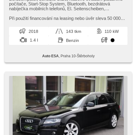
počítače, Start-Stop System, Bluetooth, bezdrátová
nabíječka mobilních telefonů, El. Seitenscheiben,
Klimaautomatik, Tempomat, Lenkrad einstellbar, Navigation,
Multifunktionslenkrad, Bi Xenon-Scheinwerfer,
Při použití financování na leasing nebo úvěr sleva 50 000
Automatikgetriebe, El. Deckel des Kofferraums, täglich
Kč. Otevřeno denně (včetně víkendů a svátků) 9.00​-22.00
Leuchten, Alufelgen, El. Spiegel, beheizte Spiegel,
hod. Kupujte vozy s garancí!
2018
143 tkm
110 kW
Servolenkung, Zentralverriegelung mit Funkfernbedienung,
Elektronisches Stabilitätsprogramm (ESP),
1.4 l
Benzin
Scheibenwischersensor, Nebelscheinwerfer,
Reifendrucksensor, starten per Taste, ABS,
Antriebsschlupfregelung (ASR), parkovací senzory zadní,
Auto ESA
, Praha 10-Štěrboholy
isofix, elektronická ruční brzda,
Beifahrerairbagdeaktivierung, 6x Airbag