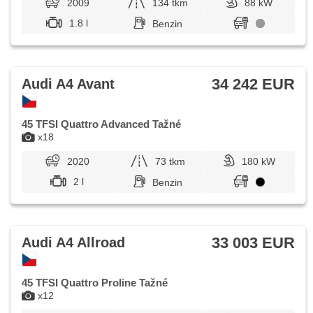
2009
134 tkm
88 kW
1.8 l
Benzin
34 242 EUR
Audi A4 Avant
45 TFSI Quattro Advanced Tažné
x18
2020
73 tkm
180 kW
2 l
Benzin
33 003 EUR
Audi A4 Allroad
45 TFSI Quattro Proline Tažné
x12