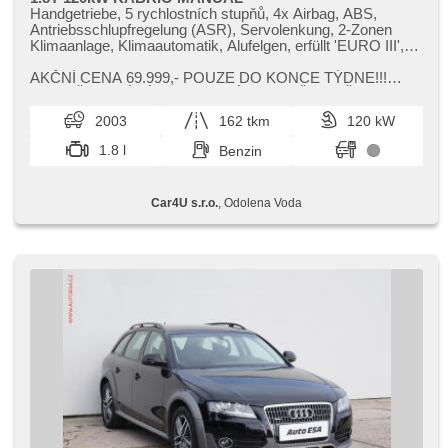
Handgetriebe, 5 rychlostních stupňů, 4x Airbag, ABS,
Antriebsschlupfregelung (ASR), Servolenkung, 2-Zonen
Klimaanlage, Klimaautomatik, Alufelgen, erfüllt 'EURO III',
Bordcomputer, Lenkrad einstellbar, Bluetooth, El.
Seitenscheiben, Ski-Box, El. Spiegel, Wegfahrsperre,
AKČNÍ CENA 69.999,​​- POUZE DO KONCE TÝDNE!!!
Zentralverriegelung mit Funkfernbedienung,
HODNĚ LETNÍ ZÁBAVY ZA MÁLO PENĚZ. STŘECHA
höheneinstellbare Fahrersitz, Abnutzungssensor des
PLNĚ FUNKČNÍ,​ JEDEN Z NEJLEPŠÍCH MOTORŮ 1.8T...
2003
162 tkm
120 kW
Bremsbelages, Nebelscheinwerfer, USB, Autoradio,
Außenthermometer, Getönte Scheiben, Rolldach, Antrieb
1.8 l
Benzin
4x2
Car4U s.r.o.
, Odolena Voda