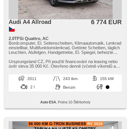
6 774 EUR
Audi A4 Allroad
2.0TFSi Quattro, AC
Bordcomputer, El. Seitenscheiben, Klimaautomatik, Lenkrad
einstellbar, Multifunktionslenkrad, Getönte Scheiben, täglich
Leuchten, Alufelgen, Handgetriebe, El. Spiegel, beheizte
Spiegel, Servolenkung, Antrieb 4x4, Zentralverriegelung mit
Funkfernbedienung, Elektronisches Stabilitätsprogramm
Ursprungsland CZ,​ Při použití financování na leasing nebo
(ESP), Nebelscheinwerfer, ABS, elektronická ruční brzda,
úvěr sleva 35 000 Kč. Otevřeno denně (včetně víkendů a
Wegfahrsperre, 6x Airbag
svátků) 9.00​-22.0...
2011
243 tkm
155 kW
2 l
Benzin
Auto ESA
, Praha 10-Štěrboholy