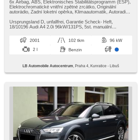
6x Airbag, ABS, Elektronisches Stabilitätsprogramm (ESP),
Elektrochromatické vnitřní zpětné zrcátko, Originální
autorádio, Zadní loketní opěrka, Klimaautomatik, Autoradio,
Zentralverriegelung, Zentralverriegelung mit
Funkfernbedienung, El. Seitenscheiben, El. Spiegel,
Ursprungsland D,​ unfallfrei,​ Garantie Scheck​- Heft,​
Wegfahrsperre, kazetový přehrávač, Alufelgen,
18/10196 Audi A4 2.0i 96kW/131PS,​ 5st. manuální
Handgetriebe, Nebelscheinwerfer, Längssitzvorschub,
převodovka,​ Výbava vozu: ABS​+E...
Servolenkung, Antriebsschlupfregelung (ASR),
2001
102 tkm
96 kW
Scheibenwischersensor, tónovaná skla, beheizte Spiegel,
Ausziehbare Kopflehnen, höheneinstellbare Sitze,
2 l
Benzin
höheneinstellbare Fahrersitz, 2-Zonen Klimaanlage
LB Automobile Autocentrum
, Praha 4, Kunratice - Libuš