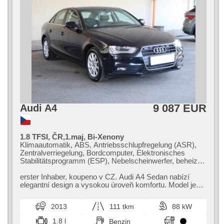
9 087 EUR
Audi A4
1.8 TFSI, ČR,1.maj, Bi-Xenony
Klimaautomatik, ABS, Antriebsschlupfregelung (ASR),
Zentralverriegelung, Bordcomputer, Elektronisches
Stabilitätsprogramm (ESP), Nebelscheinwerfer, beheizte
Sitze, Scheibenwischersensor, starten per Taste,
Reifendrucksensor, 6x Airbag, Servolenkung, El.
erster Inhaber,​ koupeno v CZ. Audi A4 Sedan nabízí
Seitenscheiben, Autoradio, Handgetriebe
elegantní design a vysokou úroveň komfortu. Model je
vybaven moderními technolo...
2013
111 tkm
88 kW
1.8 l
Benzin