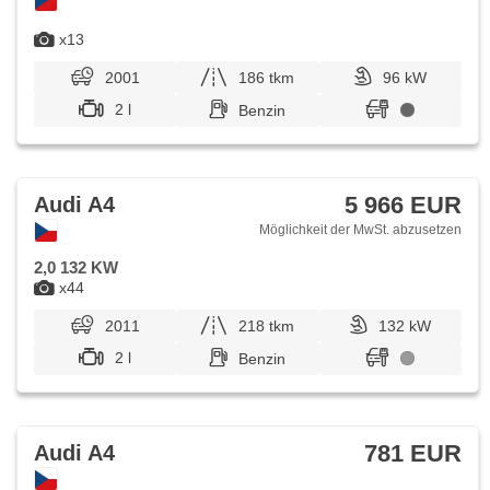
x13
2001
186 tkm
96 kW
2 l
Benzin
5 966 EUR
Audi A4
Möglichkeit der MwSt. abzusetzen
2,0 132 KW
x44
2011
218 tkm
132 kW
2 l
Benzin
781 EUR
Audi A4