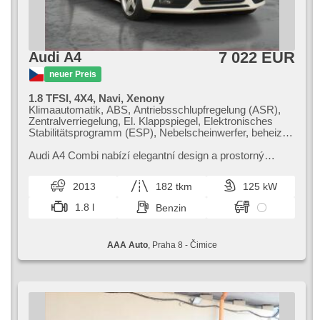
7 022 EUR
Audi A4
neuer Preis
1.8 TFSI, 4X4, Navi, Xenony
Klimaautomatik, ABS, Antriebsschlupfregelung (ASR),
Zentralverriegelung, El. Klappspiegel, Elektronisches
Stabilitätsprogramm (ESP), Nebelscheinwerfer, beheizte
Sitze, Scheibenwischersensor, starten per Taste,
Sportsitze, Reifendrucksensor, 6x Airbag, Parkassistent,
Audi A4 Combi nabízí elegantní design a prostorný
Servolenkung, El. Seitenscheiben, Dachträger, Autoradio,
interiér. Vyniká bohatou výbavou a komfortem,​ což z ní
Handgetriebe, Antrieb 4x4
činí ideální volbu pro ro...
2013
182 tkm
125 kW
1.8 l
Benzin
AAA Auto
, Praha 8 - Čimice