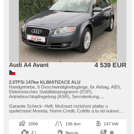
4 539 EUR
Audi A4 Avant
2.0TFSi 147kw KLIMATIZACE ALU
Handgetriebe, 6 Geschwindigkeitsgänge, 6x Airbag, ABS,
Elektronisches Stabilitätsprogramm (ESP),
Antriebsschlupfregelung (ASR), Servolenkung,
Klimaautomatik, Alufelgen, Bordcomputer, parkovací
senzory přední, parkovací senzory zadní, Parkassistent,
Garantie Scheck​- Heft,​ Možnost rozložení platby u
Lenkrad einstellbar, Beifahrerairbagdeaktivierung, El.
společností Moneta,​ Home Credit,​ Cofidis a to od nulové
Seitenscheiben, Dachträger, El. Klappspiegel, El. Spiegel,
akontace. Vaše vozidlo m...
Wegfahrsperre, Zentralverriegelung mit Funkfernbedienung,
2006
196 tkm
147 kW
Zentralverriegelung, isofix, höheneinstellbare Sitze,
Nebelscheinwerfer, Autoradio, CD-Spieler,
2 l
Benzin