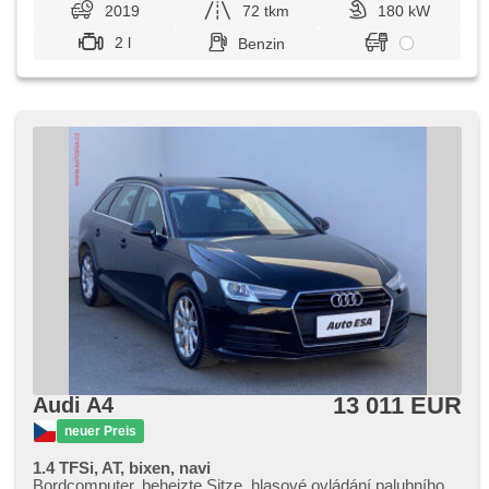
2019
72 tkm
180 kW
2 l
Benzin
13 011 EUR
Audi A4
neuer Preis
1.4 TFSi, AT, bixen, navi
Bordcomputer, beheizte Sitze, hlasové ovládání palubního