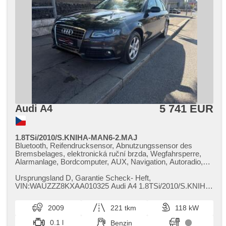
5 741 EUR
Audi A4
1.8TSi/2010/S.KNIHA-MAN6-2.MAJ
Bluetooth, Reifendrucksensor, Abnutzungssensor des
Bremsbelages, elektronická ruční brzda, Wegfahrsperre,
Alarmanlage, Bordcomputer, AUX, Navigation, Autoradio,
ovládání gesty, Apple CarPlay, Android Auto,
Multifunktionslenkrad, Lenkrad einstellbar, Klimaablage,
Ursprungsland D,​ Garantie Scheck​- Heft,​
zadní loketní opěrka, Trennnetz im Gepäckraum,
VIN:WAUZZZ8KXAA010325 Audi A4 1.8TSi/2010/S.KNIHA​-
höheneinstellbare Fahrersitz, höheneinstellbare Sitze,
MAN6​-2.MAJITEL. Vůz po druhém majiteli p...
Sportsitze, isofix, Heckscheibenwischer, täglich Leuchten,
2009
221 tkm
118 kW
Heck LED Leuchte, automatické přepínání dálkových
světel, Nebelscheinwerfer, Alufelgen, El. Spiegel, beheizte
0.1 l
Benzin