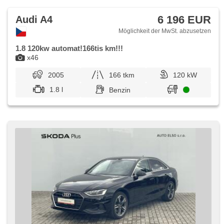
6 196 EUR
Audi A4
Möglichkeit der MwSt. abzusetzen
1.8 120kw automat!166tis km!!!
x46
2005
166 tkm
120 kW
1.8 l
Benzin