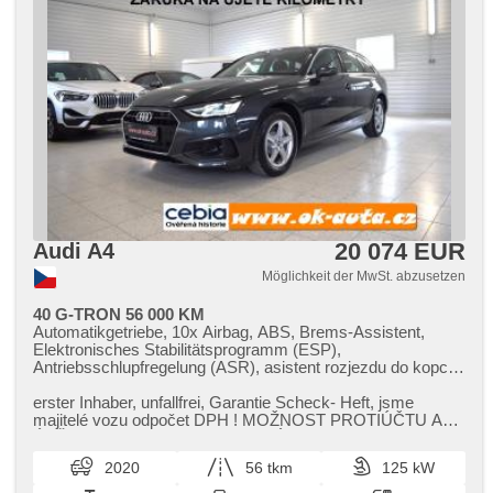
20 074 EUR
Audi A4
Möglichkeit der MwSt. abzusetzen
40 G-TRON 56 000 KM
Automatikgetriebe, 10x Airbag, ABS, Brems-Assistent,
Elektronisches Stabilitätsprogramm (ESP),
Antriebsschlupfregelung (ASR), asistent rozjezdu do kopce
(HSA), ukazatel rychlostního limitu (SLIF), Uhr Spur,
asistent změny jízdního pruhu, asistent jízdy v jízdním
erster Inhaber,​ unfallfrei,​ Garantie Scheck​- Heft,​ jsme
pruhu, Überwachung der Ermüdung des Fahrers,
majitelé vozu odpočet DPH ! MOŽNOST PROTIÚČTU A
automatisch im Berg bremsen , Klimaautomatik, Adaptive
ÚVĚRU S NULOVOU AKONTACÍ m...
Geschwindigkeitsregelung, Tempomat, LED adaptivní
2020
56 tkm
125 kW
světlomety, Schaltflutlicht, LED denní svícení, Alufelgen,
erfüllt 'EURO VI', Bordcomputer, hlasové ovládání palubního