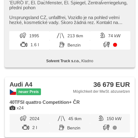
'EURO II', El. Dachfenster, El. Spiegel, Zentralverriegelung,
přední pohon
Ursprungsland CZ,​ unfallfrei,​ Vozidlo je na pohled velmi
hezké,​ kosmetické vady. Skoro žádná rez. Kontakt na
prodejce: ​+420 722 221 044
1995
213 tkm
74 kW
1.6 l
Benzin
Solvent Truck s.r.o.
, Kladno
36 679 EUR
Audi A4
Möglichkeit der MwSt. abzusetzen
neuer Preis
40TFSI quattro Competition+ ČR
x24
2024
45 tkm
150 kW
2 l
Benzin