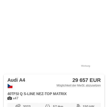
samostmívací zrcátka, starten per Taste, Wegfahrsperre,
Zentralverriegelung mit Funkfernbedienung,
Zentralverriegelung, Ledersitze, isofix, Lederpolsterung,
beheizte Sitze, höheneinstellbare Sitze, Positionssitze,
Reifendrucksensor, Abnutzungssensor des Bremsbelages,
Vorderlichter LED, Heck LED Leuchte, autom. Aktivation der
Warnflutlicht, Nebelscheinwerfer, USB, Autoradio,
Außenthermometer, zadní loketní opěrka,
Innenthermometer, Heckscheibenwischer, Getönte
Scheiben, zatmavená zadní skla, digitální přístrojová deska
Werbung
29 657 EUR
Audi A4
Möglichkeit der MwSt. abzusetzen
40TFSI Q S-LINE NEZ-TOP MATRIX
x47
2023
57 tkm
150 kW