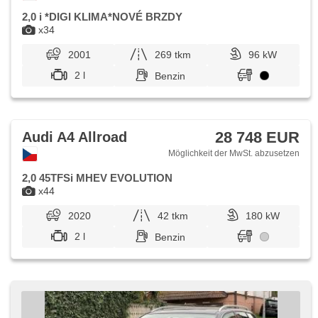
2,0 i *DIGI KLIMA*NOVÉ BRZDY
x34
2001
269 tkm
96 kW
2 l
Benzin
28 748 EUR
Audi A4 Allroad
Möglichkeit der MwSt. abzusetzen
2,0 45TFSi MHEV EVOLUTION
x44
2020
42 tkm
180 kW
2 l
Benzin