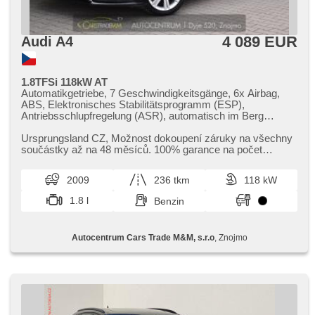
4 089 EUR
Audi A4
1.8TFSi 118kW AT
Automatikgetriebe, 7 Geschwindigkeitsgänge, 6x Airbag,
ABS, Elektronisches Stabilitätsprogramm (ESP),
Antriebsschlupfregelung (ASR), automatisch im Berg
bremsen , Servolenkung, Klimaautomatik, Tempomat, Bi
Xenon-Scheinwerfer, LED denní svícení, Alufelgen,
Ursprungsland CZ,​ Možnost dokoupení záruky na všechny
Bordcomputer, elektronická ruční brzda, parkovací senzory
součástky až na 48 měsíců. 100% garance na počet
přední, parkovací senzory zadní, bezklíčové startování,
ujetých kilometrů. Prověřen...
Lichtsensor, Scheibenwischersensor, Lenkrad einstellbar,
2009
236 tkm
118 kW
Multifunktionslenkrad, hands free, Bluetooth, El.
Seitenscheiben, El. Spiegel, Wegfahrsperre,
1.8 l
Benzin
Zentralverriegelung mit Funkfernbedienung,
Zentralverriegelung, isofix, beheizte Sitze, höheneinstellbare
Sitze, Reifendrucksensor, Scheinwerferwaschanlagen,
Autocentrum Cars Trade M&M, s.r.o
, Znojmo
Nebelscheinwerfer, AUX, Speicherkarte, Autoradio, CD-
Spieler, Außenthermometer, beheizte Spiegel, Klimaablage,
zadní loketní opěrka, Antrieb 4x2, Ausziehbare Kopflehnen,
malý kožený paket