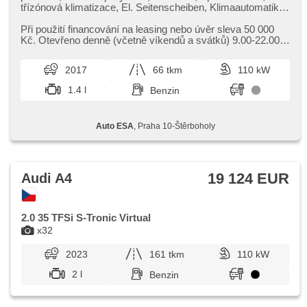
třízónová klimatizace, El. Seitenscheiben, Klimaautomatik,
Tempomat, Lenkrad einstellbar, Navigation,
Multifunktionslenkrad, DVD-Player, Bi Xenon-Scheinwerfer,
Při použití financování na leasing nebo úvěr sleva 50 000
täglich Leuchten, automatické přepínání dálkových světel,
Kč. Otevřeno denně (včetně víkendů a svátků) 9.00​-22.00
Alufelgen, Handgetriebe, El. Spiegel, beheizte Spiegel,
hod. Kupujte vozy s garancí!
Scheinwerferwaschanlagen, Servolenkung,
2017
66 tkm
110 kW
Zentralverriegelung mit Funkfernbedienung, Elektronisches
Stabilitätsprogramm (ESP), Scheibenwischersensor, El.
1.4 l
Benzin
Klappspiegel, Reifendrucksensor, starten per Taste, ABS,
Antriebsschlupfregelung (ASR), isofix, elektronická ruční
brzda, 6x Airbag
Auto ESA
, Praha 10-Štěrboholy
19 124 EUR
Audi A4
2.0 35 TFSi S-Tronic Virtual
x32
2023
161 tkm
110 kW
2 l
Benzin