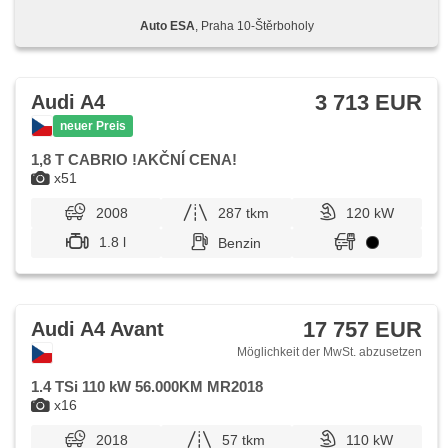
Taste, ABS, Antriebsschlupfregelung (ASR), parkovací
Auto ESA
, Praha 10-Štěrboholy
senzory zadní, isofix, elektronická ruční brzda,
Beifahrerairbagdeaktivierung, 6x Airbag
3 713 EUR
Audi A4
neuer Preis
1,8 T CABRIO !AKČNÍ CENA!
x51
2008
287 tkm
120 kW
1.8 l
Benzin
17 757 EUR
Audi A4 Avant
Möglichkeit der MwSt. abzusetzen
1.4 TSi 110 kW 56.000KM MR2018
x16
2018
57 tkm
110 kW