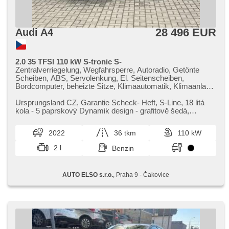
28 496 EUR
Audi A4
2.0 35 TFSI 110 kW S-tronic S-
Zentralverriegelung, Wegfahrsperre, Autoradio, Getönte
Scheiben, ABS, Servolenkung, El. Seitenscheiben,
Bordcomputer, beheizte Sitze, Klimaautomatik, Klimaanlage,
hands free, Elektronisches Stabilitätsprogramm (ESP),
Zentralverriegelung mit Funkfernbedienung,
Ursprungsland CZ,​ Garantie Scheck​- Heft,​ S​-Line,​ 18 litá
Antriebsschlupfregelung (ASR), parkovací senzory přední,
kola ​- 5 paprskový Dynamik design ​- grafitově šedá,​
parkovací senzory zadní, Tempomat, Lenkrad einstellbar,
leštěná,​ Sportovní se...
Scheibenwischersensor, Multifunktionslenkrad, Lichtsensor,
2022
36 tkm
110 kW
bezklíčové odemykání, Reifendrucksensor, isofix, zadní
loketní opěrka, malý kožený paket, Sportsitze, Teilbare
2 l
Benzin
Rücksitzbank, starten per Taste, automatisch im Berg
bremsen , asistent rozjezdu do kopce (HSA), zatmavená
zadní skla, Bluetooth, Start-Stop System, Blind Spot
AUTO ELSO s.r.o.
, Praha 9 - Čakovice
Anzeige, Fahrkamera, USB, automatické přepínání
dálkových světel, Alufelgen, täglich Leuchten, LED denní
svícení, 2-Zonen Klimaanlage, volba jízdního režimu,
hlasové ovládání palubního počítače, dojezdové rezervní
kolo, Automatikgetriebe