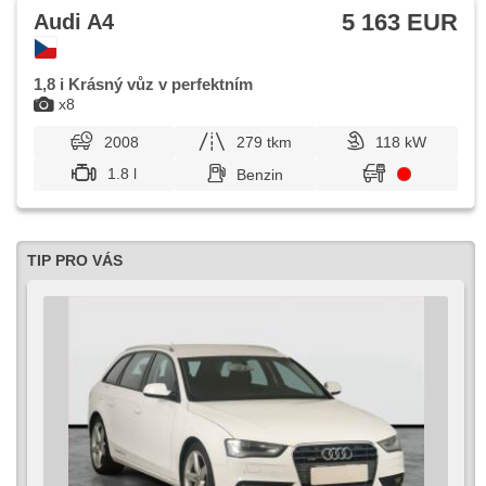
5 163 EUR
Audi A4
1,8 i Krásný vůz v perfektním
x8
2008
279 tkm
118 kW
1.8 l
Benzin
TIP PRO VÁS