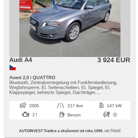
3 924 EUR
Audi A4
Avant 2,0 i QUATTRO
Bluetooth, Zentralverriegelung mit Funkfernbedienung,
Wegfahrsperre, El. Seitenscheiben, El. Spiegel, El.
Klappspiegel, beheizte Spiegel, Dachträger,
Nebelscheinwerfer, Getönte Scheiben, plnohodnotné
rezervní kolo, Klimaautomatik, Teilbare Rücksitzbank,
2005
217 tkm
147 kW
höheneinstellbare Sitze, Lenkrad einstellbar,
Heckscheibenwischer, 6x Airbag, 2-Zonen Klimaanlage,
2 l
Benzin
Bordcomputer, zadní loketní opěrka, Außenthermometer,
Alufelgen, ABS, Antriebsschlupfregelung (ASR),
Elektronisches Stabilitätsprogramm (ESP), Servolenkung,
AUTOINVEST Tradice a zkušenost od roku 1996
, okr.Třebíč
Handgetriebe, 6 Geschwindigkeitsgänge, Antrieb 4x4, erfüllt
'EURO IV'