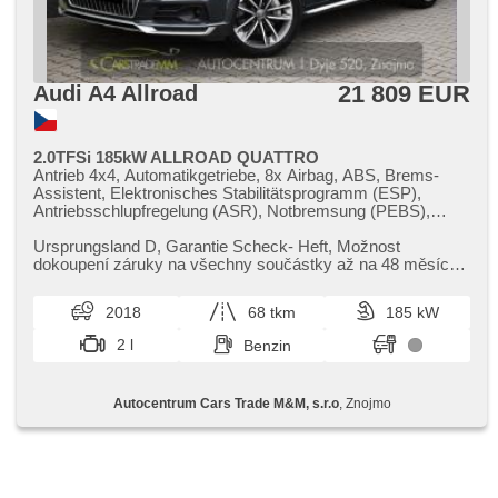
21 809 EUR
Audi A4 Allroad
2.0TFSi 185kW ALLROAD QUATTRO
Antrieb 4x4, Automatikgetriebe, 8x Airbag, ABS, Brems-
Assistent, Elektronisches Stabilitätsprogramm (ESP),
Antriebsschlupfregelung (ASR), Notbremsung (PEBS),
Geschwindigkeitsregelung von der Hang, asistent rozjezdu
do kopce (HSA), Uhr Spur, Blind Spot Anzeige, asistent
Ursprungsland D,​ Garantie Scheck​- Heft,​ Možnost
jízdy v koloně, asistent změny jízdního pruhu, asistent jízdy
dokoupení záruky na všechny součástky až na 48 měsíců.
v jízdním pruhu, Überwachung der Ermüdung des Fahrers,
100% garance na počet ujetý...
Servolenkung, Klimaautomatik, Adaptive
2018
68 tkm
185 kW
Geschwindigkeitsregelung, LED adaptivní světlomety, LED
denní svícení, Alufelgen, Bordcomputer, hlasové ovládání
2 l
Benzin
palubního počítače, digitální přístrojový štít, volba jízdního
režimu, elektronická ruční brzda, Navigation, parkovací
senzory přední, parkovací senzory zadní, Parkassistent,
Autocentrum Cars Trade M&M, s.r.o
, Znojmo
Fahrkamera, bezklíčové startování, bezklíčové odemykání,
Lichtsensor, Scheibenwischersensor, Lenkrad einstellbar,
Multifunktionslenkrad, řazení pádly pod volantem,
Beifahrerairbagdeaktivierung, hands free, Android Auto,
Apple CarPlay, Bluetooth, El. Deckel des Kofferraums, El.
Seitenscheiben, Dachträger, El. Klappspiegel, El. Spiegel,