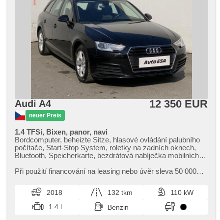
12 350 EUR
Audi A4
neuer Preis
1.4 TFSi, Bixen, panor, navi
Bordcomputer, beheizte Sitze, hlasové ovládání palubního
počítače, Start-Stop System, roletky na zadních oknech,
Bluetooth, Speicherkarte, bezdrátová nabíječka mobilních
telefonů, El. Seitenscheiben, Klimaautomatik, Lenkrad
einstellbar, Navigation, Multifunktionslenkrad, Bi Xenon-
Při použití financování na leasing nebo úvěr sleva 50 000
Scheinwerfer, El. Deckel des Kofferraums, täglich Leuchten,
Kč. Otevřeno denně (včetně víkendů a svátků) 9.00​-22.00
automatické přepínání dálkových světel, Alufelgen,
hod. Kupujte vozy s garancí!
2018
132 tkm
110 kW
Handgetriebe, El. Spiegel, beheizte Spiegel, El. Dachfenster,
Servolenkung, Zentralverriegelung mit Funkfernbedienung,
1.4 l
Benzin
Elektronisches Stabilitätsprogramm (ESP),
Scheibenwischersensor, Nebelscheinwerfer, starten per