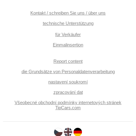
digitální příjem rádia (DAB), Außenthermometer, beheizte
Spiegel, beheizte Frontscheibe, zadní loketní opěrka,
Heckscheibenwischer, Getönte Scheiben, zatmavená zadní
Kontakt / schreiben Sie uns / über uns
skla, roletky na zadních oknech, Holzverkleidung,
Längssitzvorschub, Ausziehbare Kopflehnen, digitální
technische Unterstützung
přístrojová deska, vyhřívaná zadní sedadla
für Verkäufer
Einmalinsertion
Report content
die Grundsätze von Personaldatenverarbeitung
nastavení soukromí
zpracování dat
Všeobecné obchodní podmínky internetových stránek
TipCars.com