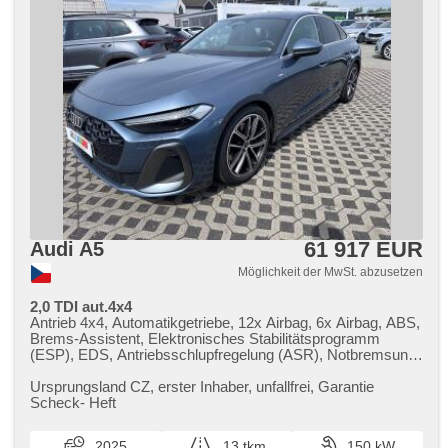
61 917 EUR
Audi A5
Möglichkeit der MwSt. abzusetzen
2,0 TDI aut.4x4
Antrieb 4x4, Automatikgetriebe, 12x Airbag, 6x Airbag, ABS,
Brems-Assistent, Elektronisches Stabilitätsprogramm
(ESP), EDS, Antriebsschlupfregelung (ASR), Notbremsung
(PEBS), asistent stability přívěsu (TSA), asistent rozjezdu
do kopce (HSA), ukazatel rychlostního limitu (SLIF), Uhr
Ursprungsland CZ,​ erster Inhaber,​ unfallfrei,​ Garantie
Spur, Blind Spot Anzeige, asistent jízdy v koloně, asistent
Scheck​- Heft
změny jízdního pruhu, asistent jízdy v jízdním pruhu,
Überwachung der Ermüdung des Fahrers, automatisch im
2025
13 tkm
150 kW