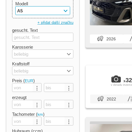
Modell
A5
+ přidat další značku
gesucht. Text
2026
Karosserie
beliebig
Kraftstoff
beliebig
32
Preis (
)
EUR
x
v detailu inzerc
erzeugt
2022
Tachometer (
)
km
Hubraum (ccm)