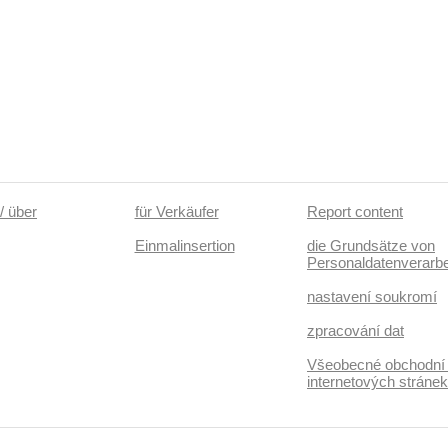
/ über
für Verkäufer
Report content
Einmalinsertion
die Grundsätze von
Personaldatenverarbe
nastavení soukromí
zpracování dat
Všeobecné obchodní
internetových stráne