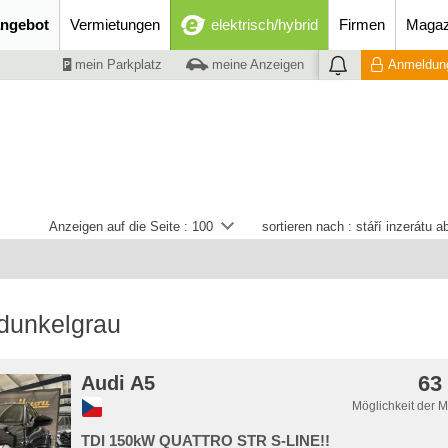
ngebot
Vermietungen
elektrisch/hybrid
Firmen
Magaz
mein Parkplatz
meine Anzeigen
Anmeldung
Anzeigen auf die Seite :
100
sortieren nach :
stáří inzerátu 
dunkelgrau
63
Audi A5
Möglichkeit der 
TDI 150kW QUATTRO STR S-LINE!!