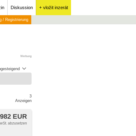
in
Diskussion
+ vložit inzerát
 / Registrierung
Werbung
abgesteigend
3
Anzeigen
 982 EUR
MwSt. abzusetzen