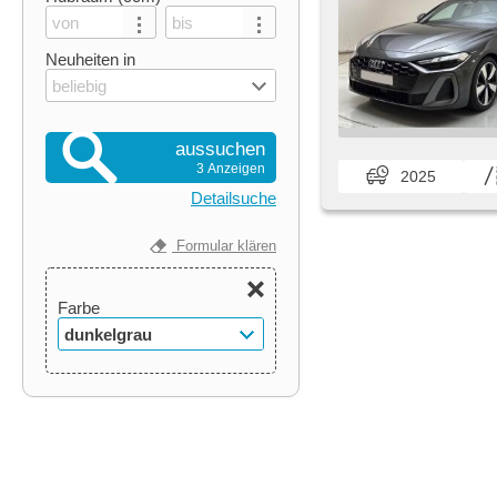
Neuheiten in
beliebig
aussuchen
3 Anzeigen
2025
Detailsuche
Formular klären
Farbe
dunkelgrau