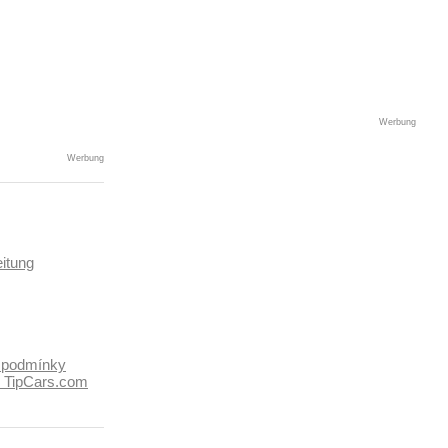
Werbung
Werbung
itung
 podmínky
k TipCars.com