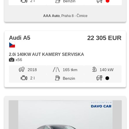
2 l
Benzin
AAA Auto
, Praha 8 - Čimice
22 305 EUR
Audi A5
2.0i 140KW AUT KAMERY SERVISKA
x56
2018
165 tkm
140 kW
2 l
Benzin