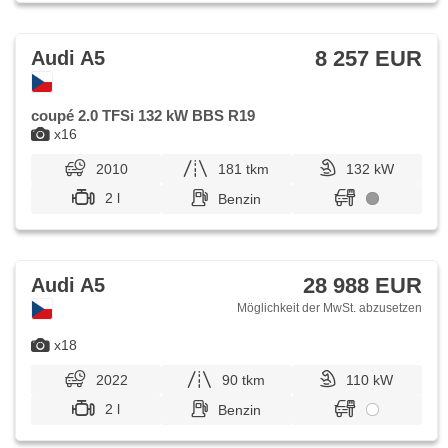
8 257 EUR
Audi A5
coupé 2.0 TFSi 132 kW BBS R19
x16
2010
181 tkm
132 kW
2 l
Benzin
28 988 EUR
Audi A5
Möglichkeit der MwSt. abzusetzen
x18
2022
90 tkm
110 kW
2 l
Benzin