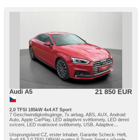
21 850 EUR
Audi A5
2,0 TFSI 185kW 4x4 AT Sport
7 Geschwindigkeitsgänge, 7x airbag, ABS, AUX, Android
Auto, Apple CarPlay, LED adaptivní světlomety, LED denní
svícení, LED matrixové světlomety, USB, Adaptive
Geschwindigkeitsregelung, Fahrer-Airbag, aktivní kapota,
asistent jízdy v jízdním pruhu, asistent jízdy v koloně,
Ursprungsland CZ,​ erster Inhaber,​ Garantie Scheck​- Heft,​
asistent změny jízdního pruhu, autom. Aktivation der
Audi A5 2.0 TFSI 185kW quattro S Tronic Sport s původem