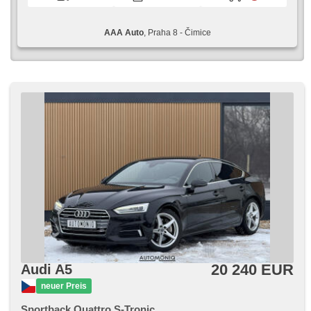
AAA Auto
, Praha 8 - Čimice
20 240 EUR
Audi A5
neuer Preis
Sportback Quattro S-Tronic