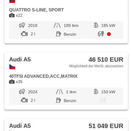
QUATTRO S-LINE, SPORT
x22
2018
189 tkm
185 kW
2 l
Benzin
46 510 EUR
Audi A5
Möglichkeit der MwSt. abzusetzen
40TFSI ADVANCED,ACC,MATRIX
x35
2024
1 tkm
150 kW
2 l
Benzin
51 049 EUR
Audi A5