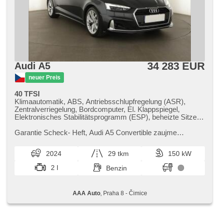
34 283 EUR
Audi A5
neuer Preis
40 TFSI
Klimaautomatik, ABS, Antriebsschlupfregelung (ASR),
Zentralverriegelung, Bordcomputer, El. Klappspiegel,
Elektronisches Stabilitätsprogramm (ESP), beheizte Sitze,
Ledersitze, Scheibenwischersensor, starten per Taste,
Reifendrucksensor, USB, 4x Airbag, Uhr Spur,
Garantie Scheck​- Heft,​ Audi A5 Convertible zaujme
Frontmassagesitze, Servolenkung, El. Seitenscheiben,
elegantním designem a skvělými jízdními vlastnostmi.
Autoradio, Automatikgetriebe
Nabízí vysokou úroveň komfo...
2024
29 tkm
150 kW
2 l
Benzin
AAA Auto
, Praha 8 - Čimice