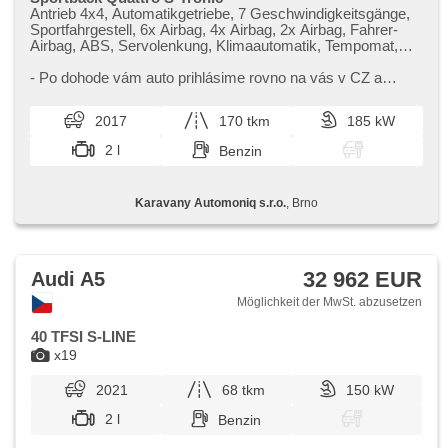
Antrieb 4x4, Automatikgetriebe, 7 Geschwindigkeitsgänge,
Sportfahrgestell, 6x Airbag, 4x Airbag, 2x Airbag, Fahrer-
Airbag, ABS, Servolenkung, Klimaautomatik, Tempomat,
Xenonscheinwerfer, LED denní svícení, Bordcomputer,
elektronická ruční brzda, parkovací senzory přední,
​- Po dohode vám auto prihlásime rovno na vás v CZ a
parkovací senzory zadní, Fahrkamera, bezklíčové
následne dovezieme až k vám domov ​- Auto je k videniu na
startování, bezklíčové odemykání, Lichtsensor,
Slovensku v meste Kom...
2017
170 tkm
185 kW
Scheibenwischersensor, Lenkrad einstellbar,
Multifunktionslenkrad, řazení pádly pod volantem, hands
2 l
Benzin
free, Bluetooth, El. Seitenscheiben, El. Spiegel, starten per
Taste, Zentralverriegelung mit Funkfernbedienung,
Zentralverriegelung, Sportsitze, isofix, beheizte Sitze,
Karavany Automoniq s.r.o.
, Brno
Reifendrucksensor, Autoradio, beheizte Spiegel, vyhřívané
trysky ostřikovačů čelního skla
32 962 EUR
Audi A5
Möglichkeit der MwSt. abzusetzen
40 TFSI S-LINE
x19
2021
68 tkm
150 kW
2 l
Benzin