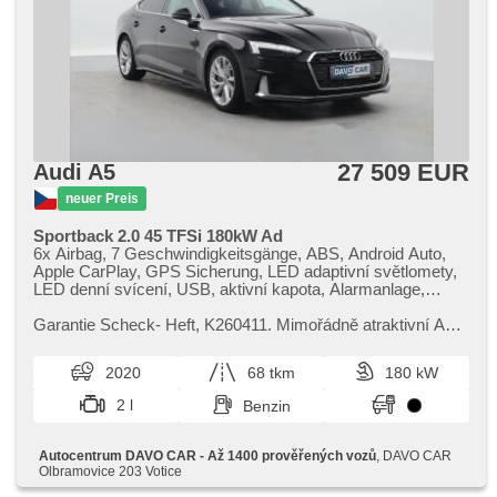
27 509 EUR
Audi A5
neuer Preis
Sportback 2.0 45 TFSi 180kW Ad
6x Airbag, 7 Geschwindigkeitsgänge, ABS, Android Auto,
Apple CarPlay, GPS Sicherung, LED adaptivní světlomety,
LED denní svícení, USB, aktivní kapota, Alarmanlage,
ambientní osvětlení interiéru, asistent rozjezdu do kopce
(HSA), Klimaautomatik, Automatikgetriebe, automatické
Garantie Scheck​- Heft,​ K260411. Mimořádně atraktivní Audi
přepínání dálkových světel, Autoradio, bezdrátová nabíječka
A5 2.0 45 TFSi Advanced Quattro Sportback s úsporným
mobilních telefonů, bezklíčové odemykání, Bluetooth,
hybridním benzínový...
2020
68 tkm
180 kW
Brems-Assistent, Zentralverriegelung mit
Funkfernbedienung, Zentralverriegelung,
2 l
Benzin
Beifahrerairbagdeaktivierung, täglich Leuchten, digitální
přístrojový štít, dotykové ovládání palubního počítače,
Teilbare Rücksitzbank, El. Seitenscheiben, el. tažné
Autocentrum DAVO CAR - Až 1400 prověřených vozů
, DAVO CAR
zařízení, El. Deckel des Kofferraums, El. Spiegel,
Olbramovice 203 Votice
elektronická ruční brzda, hands free, hlasové ovládání