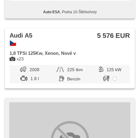
Auto ESA
, Praha 10-Štěrboholy
5 576 EUR
Audi A5
1,8 TFSi 125Kw, Xenon, Nové v
x23
2008
225 tkm
125 kW
1.8 l
Benzin