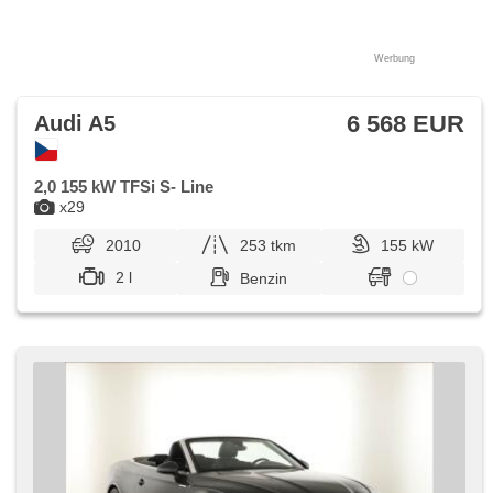
Werbung
6 568 EUR
Audi A5
2,0 155 kW TFSi S- Line
x29
2010
253 tkm
155 kW
2 l
Benzin