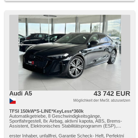
43 742 EUR
Audi A5
Möglichkeit der MwSt. abzusetzen
TFSI 150kW*S-LINE*KeyLess*360k
Automatikgetriebe, 8 Geschwindigkeitsgänge,
Sportfahrgestell, 8x Airbag, aktivní kapota, ABS, Brems-
Assistent, Elektronisches Stabilitätsprogramm (ESP),
Antriebsschlupfregelung (ASR), Notbremsung (PEBS),
asistent rozjezdu do kopce (HSA), ukazatel rychlostního
erster Inhaber,​ unfallfrei,​ Garantie Scheck​- Heft,​ Perfektní