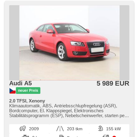
5 989 EUR
Audi A5
neuer Preis
2.0 TFSI, Xenony
Klimaautomatik, ABS, Antriebsschlupfregelung (ASR),
Bordcomputer, El. Klappspiegel, Elektronisches
Stabilitätsprogramm (ESP), Nebelscheinwerfer, starten per
Taste, Anhängerkupplung, 6x Airbag, Parkassistent,
Servolenkung, El. Seitenscheiben, Autoradio, Handgetriebe
2009
203 tkm
155 kW