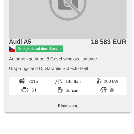
18 583 EUR
Audi A5
Neuigkeit auf dem Server
Automatikgetriebe, 8 Geschwindigkeitsgänge
Ursprungsland D,​ Garantie Scheck​- Heft
2015
145 tkm
200 kW
3 l
Benzin
Direct auto
,