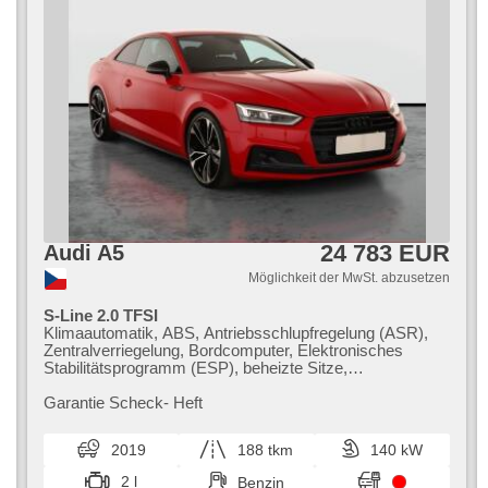
24 783 EUR
Audi A5
Möglichkeit der MwSt. abzusetzen
S-Line 2.0 TFSI
Klimaautomatik, ABS, Antriebsschlupfregelung (ASR),
Zentralverriegelung, Bordcomputer, Elektronisches
Stabilitätsprogramm (ESP), beheizte Sitze,
Scheibenwischersensor, starten per Taste, Sportsitze,
Reifendrucksensor, USB, Fahrgestell Steifheitsregelung,
Garantie Scheck​- Heft
6x Airbag, Uhr Spur, Servolenkung, El. Seitenscheiben,
Autoradio, Automatikgetriebe
2019
188 tkm
140 kW
2 l
Benzin