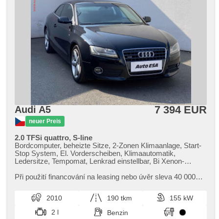
pod volantem
7 394 EUR
Audi A5
neuer Preis
2.0 TFSi quattro, S-line
Bordcomputer, beheizte Sitze, 2-Zonen Klimaanlage, Start-
Stop System, El. Vorderscheiben, Klimaautomatik,
Ledersitze, Tempomat, Lenkrad einstellbar, Bi Xenon-
Scheinwerfer, täglich Leuchten, Alufelgen, Handgetriebe, El.
Spiegel, beheizte Spiegel, Scheinwerferwaschanlagen,
Při použití financování na leasing nebo úvěr sleva 40 000
Servolenkung, Antrieb 4x4, Zentralverriegelung mit
Kč. Otevřeno denně (včetně víkendů a svátků) 9.00​-22.00
Funkfernbedienung, Elektronisches Stabilitätsprogramm
hod. Kupujte vozy s garancí!
2010
190 tkm
155 kW
(ESP), Nebelscheinwerfer, El. Klappspiegel, ABS, parkovací
senzory zadní, isofix, elektronická ruční brzda, 6x Airbag
2 l
Benzin