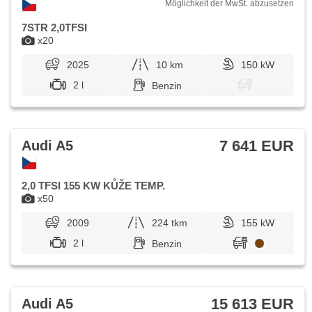
Möglichkeit der MwSt. abzusetzen
7STR 2,0TFSI
x20
2025
10 km
150 kW
2 l
Benzin
7 641 EUR
Audi A5
2,0 TFSI 155 KW KŮŽE TEMP.
x50
2009
224 tkm
155 kW
2 l
Benzin
15 613 EUR
Audi A5