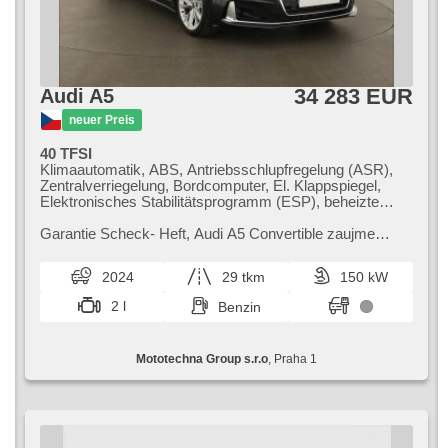
34 283 EUR
Audi A5
neuer Preis
40 TFSI
Klimaautomatik, ABS, Antriebsschlupfregelung (ASR),
Zentralverriegelung, Bordcomputer, El. Klappspiegel,
Elektronisches Stabilitätsprogramm (ESP), beheizte
Sitze, Ledersitze, Scheibenwischersensor, starten per
Taste, Reifendrucksensor, USB, 4x Airbag, Uhr Spur,
Garantie Scheck​- Heft,​ Audi A5 Convertible zaujme
Frontmassagesitze, Servolenkung, El. Seitenscheiben,
elegantním designem a skvělými jízdními vlastnostmi.
Autoradio, Automatikgetriebe
Nabízí vysokou úroveň komfo...
2024
29 tkm
150 kW
2 l
Benzin
Mototechna Group s.r.o
, Praha 1