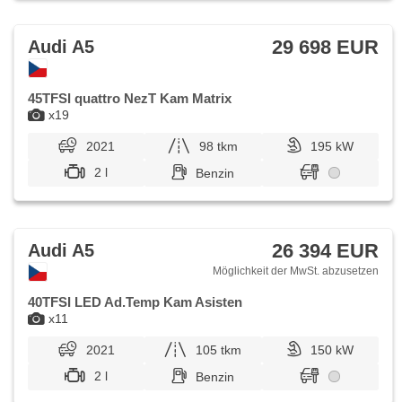
29 698 EUR
Audi A5
45TFSI quattro NezT Kam Matrix
x19
2021
98 tkm
195 kW
2 l
Benzin
26 394 EUR
Audi A5
Möglichkeit der MwSt. abzusetzen
40TFSI LED Ad.Temp Kam Asisten
x11
2021
105 tkm
150 kW
2 l
Benzin