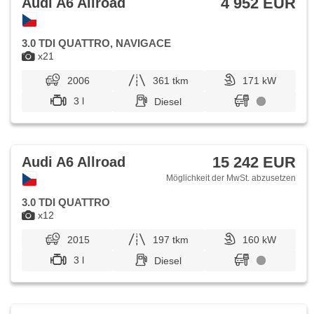
4 952 EUR
Audi A6 Allroad
3.0 TDI QUATTRO, NAVIGACE
x21
2006
361 tkm
171 kW
3 l
Diesel
15 242 EUR
Audi A6 Allroad
Möglichkeit der MwSt. abzusetzen
3.0 TDI QUATTRO
x12
2015
197 tkm
160 kW
3 l
Diesel