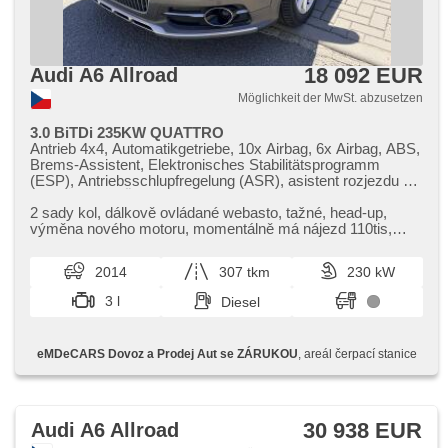
18 092 EUR
Audi A6 Allroad
Möglichkeit der MwSt. abzusetzen
3.0 BiTDi 235KW QUATTRO
Antrieb 4x4, Automatikgetriebe, 10x Airbag, 6x Airbag, ABS,
Brems-Assistent, Elektronisches Stabilitätsprogramm
(ESP), Antriebsschlupfregelung (ASR), asistent rozjezdu do
kopce (HSA), Überwachung der Ermüdung des Fahrers,
automatisch im Berg bremsen , Fahrgestell
2 sady kol,​ dálkově ovládané webasto,​ tažné,​ head​-up,​
Niveauregulierung, Fahrgestell Steifheitsregelung, adaptivní
výměna nového motoru,​ momentálně má nájezd 110tis,​
regulace podvozku, Anhängerkupplung, Servolenkung, 4-
repasované obě turbodmych...
Zonen Klimaanlage, Klimaautomatik, Standheizung mit
2014
307 tkm
230 kW
Zeitvorwärmer, Tempomat, Bi Xenon-Scheinwerfer,
Schaltflutlicht, LED denní svícení, Alufelgen, erfüllt 'EURO
3 l
Diesel
V', Bordcomputer, volba jízdního režimu, elektronická ruční
brzda, Navigation, parkovací senzory přední, parkovací
senzory zadní, Parkassistent, Fahrkamera, bezklíčové
eMDeCARS Dovoz a Prodej Aut se ZÁRUKOU
, areál čerpací stanice
startování, Lichtsensor, Scheibenwischersensor, Lenkrad
einstellbar, Multifunktionslenkrad, řazení pádly pod
volantem, Beifahrerairbagdeaktivierung, hands free,
Bluetooth, El. Deckel des Kofferraums, El. Seitenscheiben,
El. Dachfenster, Panoramadach, Dachträger, El.
30 938 EUR
Audi A6 Allroad
Klappspiegel, El. Spiegel, samostmívací zrcátka, starten per