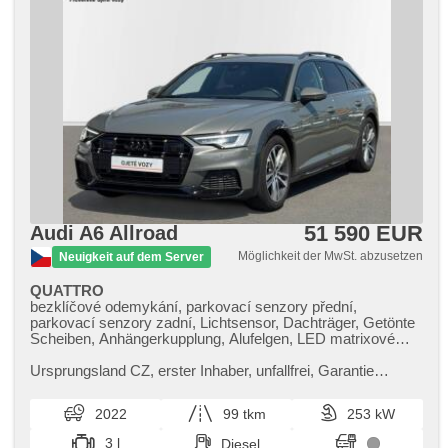
51 590 EUR
Audi A6 Allroad
Möglichkeit der MwSt. abzusetzen
Neuigkeit auf dem Server
QUATTRO
bezklíčové odemykání, parkovací senzory přední,
parkovací senzory zadní, Lichtsensor, Dachträger, Getönte
Scheiben, Anhängerkupplung, Alufelgen, LED matrixové
světlomety, LED denní svícení, vyhřívané trysky
ostřikovačů čelního skla, Zentralverriegelung,
Ursprungsland CZ,​ erster Inhaber,​ unfallfrei,​ Garantie
Außenthermometer, 4-Zonen Klimaanlage, digitální
Scheck​- Heft,​ Vozidlo po 1.majiteli,​ v tovární záruce. Top
přístrojový štít, roletky na zadních oknech, isofix,
stav
2022
99 tkm
253 kW
automatikparken, asistent stability přívěsu (TSA),
Überwachung der Ermüdung des Fahrers, volba jízdního
3 l
Diesel