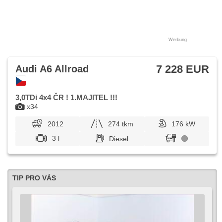
Werbung
7 228 EUR
Audi A6 Allroad
3,0TDi 4x4 ČR ! 1.MAJITEL !!!
x34
2012
274 tkm
176 kW
3 l
Diesel
TIP PRO VÁS