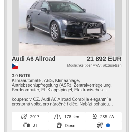
21 892 EUR
Audi A6 Allroad
Möglichkeit der MwSt. abzusetzen
3.0 BiTDI
Klimaautomatik, ABS, Klimaanlage,
Antriebsschlupfregelung (ASR), Zentralverriegelung,
Bordcomputer, El. Klappspiegel, Elektronisches
Stabilitätsprogramm (ESP), Nebelscheinwerfer, beheizte
Sitze, Ledersitze, Scheibenwischersensor, starten per
koupeno v CZ. Audi A6 Allroad Combi je elegantní a
Taste, Anhängerkupplung, Reifendrucksensor, USB, 6x
prostorná volba pro náročné řidiče. Nabízí bohatou
Airbag, El. einstellbare Sitze, beheizte Lenkrad, Uhr Spur,
výbavu,​ vysoký komfort a bez...
Parkassistent, Servolenkung, El. Seitenscheiben,
2017
178 tkm
235 kW
Autoradio, Automatikgetriebe, Antrieb 4x4
3 l
Diesel