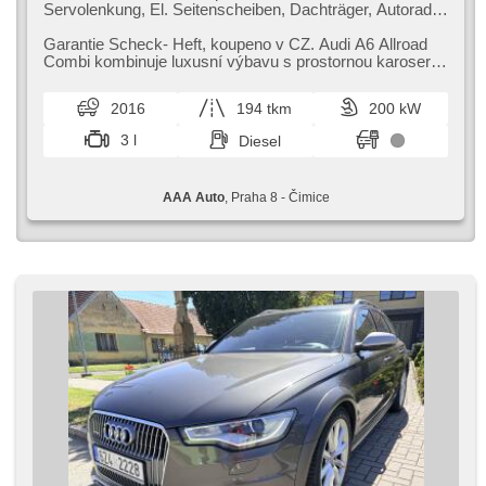
Servolenkung, El. Seitenscheiben, Dachträger, Autoradio,
Klimaautomatik, ABS, Antriebsschlupfregelung (ASR),
Zentralverriegelung, Bordcomputer, El. Klappspiegel,
Garantie Scheck​- Heft,​ koupeno v CZ. Audi A6 Allroad
Elektronisches Stabilitätsprogramm (ESP),
Combi kombinuje luxusní výbavu s prostornou karoserií,​
Nebelscheinwerfer, Fahrgestell Niveauregulierung,
ideální pro delší cest...
Standheizung, beheizte Sitze, Ledersitze,
2016
194 tkm
200 kW
Scheibenwischersensor, starten per Taste,
Anhängerkupplung, Reifendrucksensor, USB,
3 l
Diesel
Automatikgetriebe, Antrieb 4x4
AAA Auto
, Praha 8 - Čimice