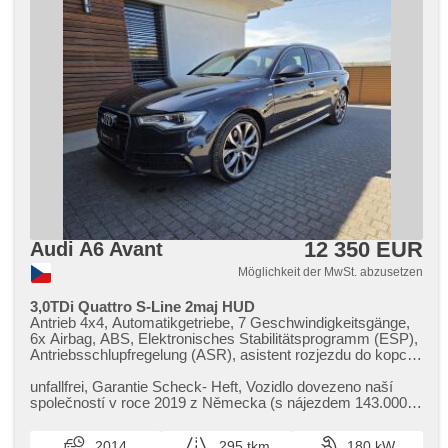
12 350 EUR
Audi A6 Avant
Möglichkeit der MwSt. abzusetzen
3,0TDi Quattro S-Line 2maj HUD
Antrieb 4x4, Automatikgetriebe, 7 Geschwindigkeitsgänge,
6x Airbag, ABS, Elektronisches Stabilitätsprogramm (ESP),
Antriebsschlupfregelung (ASR), asistent rozjezdu do kopce
(HSA), Uhr Spur, asistent jízdy v jízdním pruhu,
automatisch im Berg bremsen , autom. Sperrdiferential,
unfallfrei,​ Garantie Scheck​- Heft,​ Vozidlo dovezeno naší
Servolenkung, Klimaautomatik, Adaptive
společností v roce 2019 z Německa (s nájezdem 143.000
Geschwindigkeitsregelung, Tempomat, Bi Xenon-
km) a po celou dobu...
Scheinwerfer, Schaltflutlicht, LED denní svícení,
2014
295 tkm
180 kW