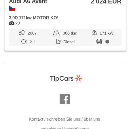
2 024 EUR
Audi A6 Avant
3,0D 171kw MOTOR KO!
x9
2007
300 tkm
171 kW
3 l
Diesel
Kontakt / schreiben Sie uns / über uns
technische Unterstützung