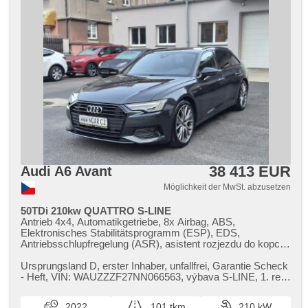
38 413 EUR
Audi A6 Avant
Möglichkeit der MwSt. abzusetzen
50TDi 210kw QUATTRO S-LINE
Antrieb 4x4, Automatikgetriebe, 8x Airbag, ABS,
Elektronisches Stabilitätsprogramm (ESP), EDS,
Antriebsschlupfregelung (ASR), asistent rozjezdu do kopce
(HSA), Uhr Spur, Überwachung der Ermüdung des Fahrers,
Anhängerkupplung, Servolenkung, 4-Zonen Klimaanlage,
Ursprungsland D,​ erster Inhaber,​ unfallfrei,​ Garantie Scheck​
Standheizung, Standheizung mit Zeitvorwärmer, Tempomat,
- Heft,​ VIN: WAUZZZF27NN066563,​ výbava S​-LINE,​ 1. reg.
LED matrixové světlomety, Schaltflutlicht, täglich Leuchten,
01.09.2022,​ 20A...
LED denní svícení, automatické přepínání dálkových světel,
2022
101 tkm
210 kW