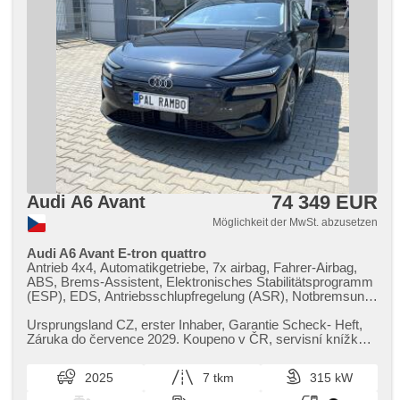
beheizte Spiegel, vyhřívané trysky ostřikovačů čelního skla,
Teilbare Rücksitzbank, zadní loketní opěrka,
Heckscheibenwischer, Getönte Scheiben, zatmavená zadní
skla, přední pohon, Längssitzvorschub, Ausziehbare
Kopflehnen, Anhängevorrichtung, el. tažné zařízení, digitální
přístrojová deska, malý kožený paket
74 349 EUR
Audi A6 Avant
Möglichkeit der MwSt. abzusetzen
Audi A6 Avant E-tron quattro
Antrieb 4x4, Automatikgetriebe, 7x airbag, Fahrer-Airbag,
ABS, Brems-Assistent, Elektronisches Stabilitätsprogramm
(ESP), EDS, Antriebsschlupfregelung (ASR), Notbremsung
(PEBS), asistent stability přívěsu (TSA), asistent rozjezdu
do kopce (HSA), ukazatel rychlostního limitu (SLIF), Uhr
Ursprungsland CZ,​ erster Inhaber,​ Garantie Scheck​- Heft,​
Spur, Blind Spot Anzeige, asistent jízdy v jízdním pruhu,
Záruka do července 2029. Koupeno v ČR,​ servisní knížka,​
adaptivní regulace podvozku, Anhängerkupplung, třízónová
platná STK,​ první majitel.
klimatizace, Klimaautomatik, Standheizung, Standheizung
2025
7 tkm
315 kW
mit Zeitvorwärmer, Adaptive Geschwindigkeitsregelung,
Tempomat, LED adaptivní světlomety, LED matrixové