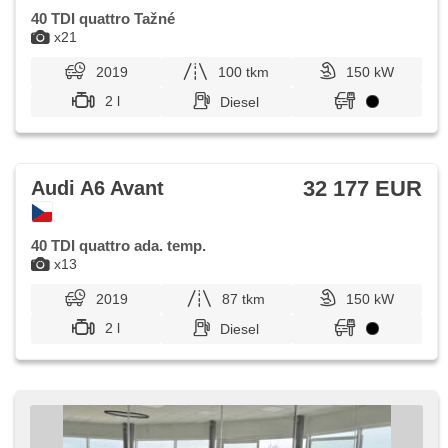
40 TDI quattro Tažné
x21
2019
100 tkm
150 kW
2 l
Diesel
32 177 EUR
Audi A6 Avant
40 TDI quattro ada. temp.
x13
2019
87 tkm
150 kW
2 l
Diesel