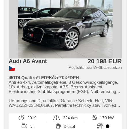
20 198 EUR
Audi A6 Avant
Möglichkeit der MwSt. abzusetzen
45TDI Quattro*LED*Kůže*Taž*DPH
Antrieb 4x4, Automatikgetriebe, 8 Geschwindigkeitsgänge,
10x Airbag, aktivní kapota, ABS, Brems-Assistent,
Elektronisches Stabilitätsprogramm (ESP), Notbremsung
(PEBS), asistent stability přívěsu (TSA), asistent rozjezdu
do kopce (HSA), ukazatel rychlostního limitu (SLIF), Uhr
Ursprungsland D,​ unfallfrei,​ Garantie Scheck​- Heft,​ VIN:
Spur, asistent jízdy v koloně, asistent změny jízdního pruhu,
WAUZZZF23LN001867. Perfektní technický stav i vzhled
asistent jízdy v jízdním pruhu, automatisch im Berg
vozu bez poškození,​ ...
bremsen , Anhängerkupplung, 4-Zonen Klimaanlage,
2019
224 tkm
170 kW
Klimaautomatik, Adaptive Geschwindigkeitsregelung, LED
adaptivní světlomety, Schaltflutlicht, LED denní svícení,
3 l
Diesel
automatické přepínání dálkových světel, Alufelgen, erfüllt