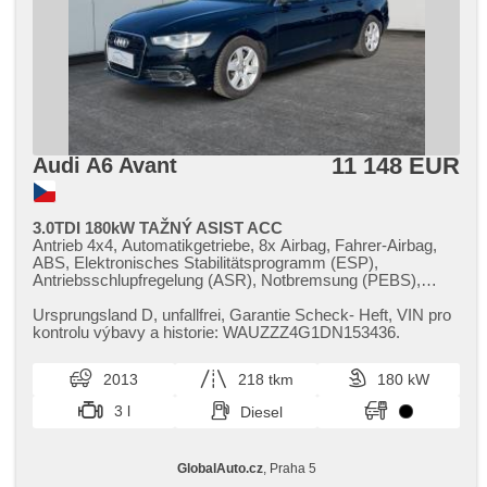
LED Leuchte, Scheinwerferwaschanlagen, Start-Stop
System, USB, Autoradio, digitální příjem rádia (DAB),
Außenthermometer, beheizte Spiegel, Teilbare
Rücksitzbank, zadní loketní opěrka, Innenthermometer,
Heckscheibenwischer, Längssitzvorschub, Ausziehbare
Kopflehnen, El. Anlasser, Garantie, digitální přístrojová
deska, wifi hotspot
11 148 EUR
Audi A6 Avant
3.0TDI 180kW TAŽNÝ ASIST ACC
Antrieb 4x4, Automatikgetriebe, 8x Airbag, Fahrer-Airbag,
ABS, Elektronisches Stabilitätsprogramm (ESP),
Antriebsschlupfregelung (ASR), Notbremsung (PEBS),
asistent rozjezdu do kopce (HSA), ukazatel rychlostního
limitu (SLIF), Uhr Spur, automatisch im Berg bremsen ,
Ursprungsland D,​ unfallfrei,​ Garantie Scheck​- Heft,​ VIN pro
Fahrgestell Steifheitsregelung, autom. Sperrdiferential,
kontrolu výbavy a historie: WAUZZZ4G1DN153436.
Anhängerkupplung, Servolenkung, 4-Zonen Klimaanlage,
Klimaautomatik, Adaptive Geschwindigkeitsregelung,
2013
218 tkm
180 kW
Tempomat, Bi Xenon-Scheinwerfer, Schaltflutlicht, täglich
Leuchten, LED denní svícení, Alufelgen, erfüllt 'EURO V',
3 l
Diesel
Bordcomputer, hlasové ovládání palubního počítače, volba
jízdního režimu, elektronická ruční brzda, Navigation,
parkovací senzory přední, parkovací senzory zadní,
GlobalAuto.cz
, Praha 5
Fahrkamera, bezklíčové startování, bezklíčové odemykání,