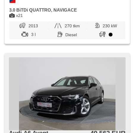
3.0 BiTDi QUATTRO, NAVIGACE
x21
2013
270 tkm
230 kW
3 l
Diesel