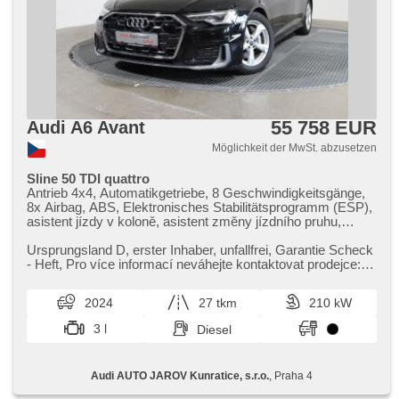
55 758 EUR
Audi A6 Avant
Möglichkeit der MwSt. abzusetzen
Sline 50 TDI quattro
Antrieb 4x4, Automatikgetriebe, 8 Geschwindigkeitsgänge,
8x Airbag, ABS, Elektronisches Stabilitätsprogramm (ESP),
asistent jízdy v koloně, asistent změny jízdního pruhu,
asistent jízdy v jízdním pruhu, Servolenkung, 4-Zonen
Klimaanlage, Klimaautomatik, Adaptive
Ursprungsland D,​ erster Inhaber,​ unfallfrei,​ Garantie Scheck​
Geschwindigkeitsregelung, LED matrixové světlomety, LED
- Heft,​ Pro více informací neváhejte kontaktovat prodejce:
denní svícení, automatické přepínání dálkových světel,
Jan Jančále...
Alufelgen, erfüllt 'EURO VI', Bordcomputer, hlasové ovládání
2024
27 tkm
210 kW
palubního počítače, dotykové ovládání palubního počítače,
digitální přístrojový štít, volba jízdního režimu, elektronická
3 l
Diesel
ruční brzda, Navigation, parkovací senzory přední,
parkovací senzory zadní, Fahrkamera, bezklíčové
startování, bezklíčové odemykání, Lichtsensor,
Audi AUTO JAROV Kunratice, s.r.o.
, Praha 4
Scheibenwischersensor, Lenkrad einstellbar,
Multifunktionslenkrad, řazení pádly pod volantem,