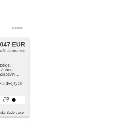
Werbung
 047 EUR
MwSt. abzusetzen
zeige,
4-Zonen
daptivní
ation,
​- 5 dvojitých
 Deckel des
...
polsterung,
á sedadla,
tální
eské Budějovice