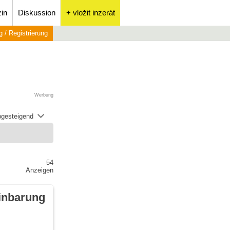
in
Diskussion
+ vložit inzerát
 / Registrierung
Werbung
abgesteigend
54
Anzeigen
inbarung