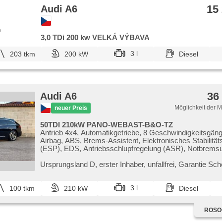
15
Audi A6
e
3,0 TDi 200 kw VELKÁ VÝBAVA
3 l
203 tkm
200 kW
Diesel
36
Audi A6
Möglichkeit der 
neuer Preis
50TDI 210kW PANO-WEBAST-B&O-TZ
Antrieb 4x4, Automatikgetriebe, 8 Geschwindigkeitsgän
Airbag, ABS, Brems-Assistent, Elektronisches Stabilit
(ESP), EDS, Antriebsschlupfregelung (ASR), Notbrems
asistent stability přívěsu (TSA), asistent rozjezdu do k
Uhr Spur, Blind Spot Anzeige, asistent jízdy v koloně, a
Ursprungsland D,​ erster Inhaber,​ unfallfrei,​ Garantie Sche
jízdního pruhu, asistent jízdy v jízdním pruhu, automati
Garantujeme 100% původ a pravdivé kilometry vozu. Pro 
bremsen , Fahrgestell Niveauregulierung, Fahrgestell
Steifheitsregelung, adaptivní regulace podvozku, autom.
3 l
100 tkm
210 kW
Diesel
Sperrdiferential, Anhängerkupplung, Servolenkung, 4-Z
Klimaanlage, Klimaautomatik, Standheizung, Standheizu
ROSO
Zeitvorwärmer, Adaptive Geschwindigkeitsregelung, LED
světlomety, Schaltflutlicht, täglich Leuchten, LED denní 