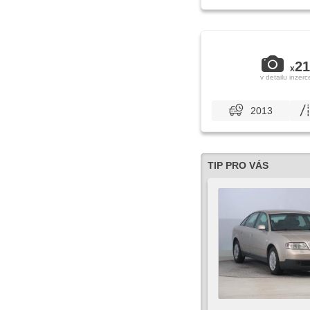
21
x
v detailu inzerc
2013
TIP PRO VÁS