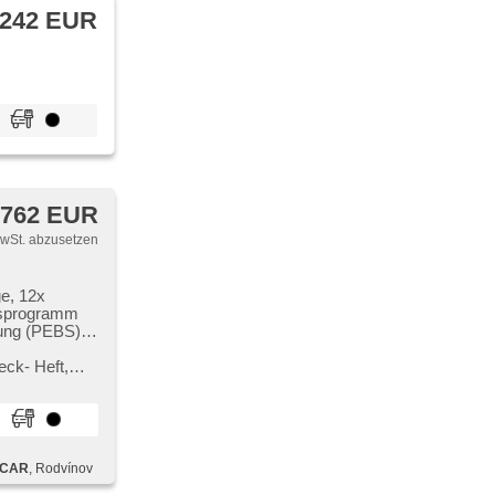
 242 EUR
 762 EUR
MwSt. abzusetzen
ge, 12x
ätsprogramm
ung (PEBS),
opce (HSA),
sistent změny
ck​- Heft,​
sch im Berg
více inf...
onen
ng mit
CAR
, Rodvínov
 adaptivní
svícení,