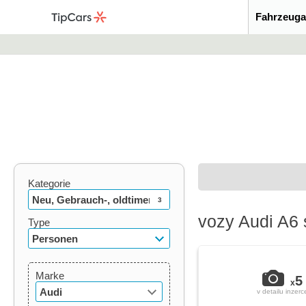
Fahrzeuga
Kategorie
Neu, Gebrauch-, oldtimer
3
vozy Audi A6 
Type
Personen
Marke
5
x
Audi
v detailu inzerc