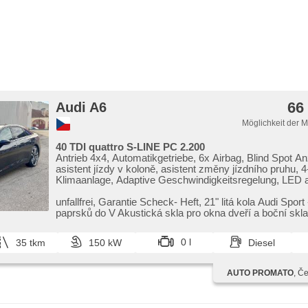
66
Audi A6
Möglichkeit der 
40 TDI quattro S-LINE PC 2.200
Antrieb 4x4, Automatikgetriebe, 6x Airbag, Blind Spot An
asistent jízdy v koloně, asistent změny jízdního pruhu, 
Klimaanlage, Adaptive Geschwindigkeitsregelung, LED a
světlomety, LED matrixové světlomety, Alufelgen, Navig
Parkassistent, Fahrkamera, bezklíčové startování,
unfallfrei,​ Garantie Scheck​- Heft,​ 21" litá kola Audi Sport 
Multifunktionslenkrad, Android Auto, Apple CarPlay, El.
paprsků do V Akustická skla pro okna dveří a boční skla 
Kofferraums, El. Wagentürschlüssung, Ledersitze, Leder
ambientní osvětlení interiéru, beheizte Sitze, odvětrávan
0 l
35 tkm
150 kW
Diesel
Reifendrucksensor, USB, Holzverkleidung, Garantie, digi
přístrojová deska
AUTO PROMATO
, Č