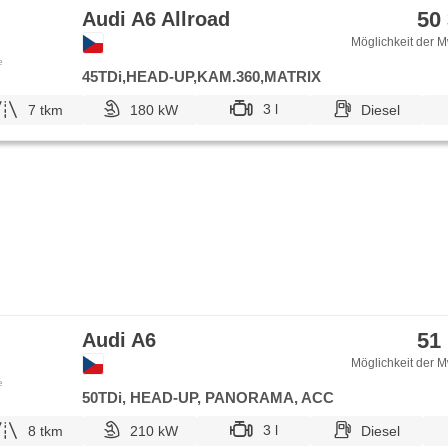
50
Audi A6 Allroad
Möglichkeit der M
e
45TDi,HEAD-UP,KAM.360,MATRIX
3 l
7 tkm
180 kW
Diesel
51
Audi A6
Möglichkeit der M
e
50TDi, HEAD-UP, PANORAMA, ACC
3 l
8 tkm
210 kW
Diesel