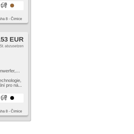
aha 8 - Čimice
153 EUR
St. abzusetzen
nwerfer,
r, starten
nkung, El.
chnologie,​
ebe, Antrieb
ní pro ná...
aha 8 - Čimice