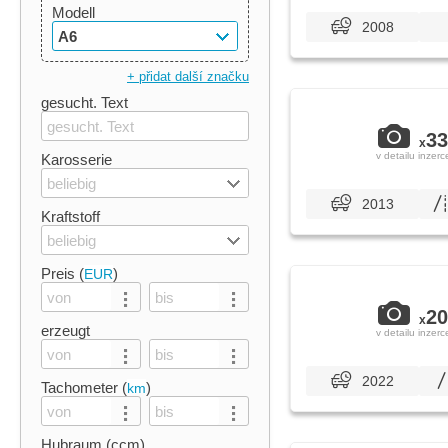
Modell
2008
A6
+ přidat další značku
gesucht. Text
33
x
v detailu inzerc
Karosserie
beliebig
2013
Kraftstoff
beliebig
Preis (
)
EUR
20
x
erzeugt
v detailu inzerc
2022
Tachometer (
)
km
Hubraum (ccm)