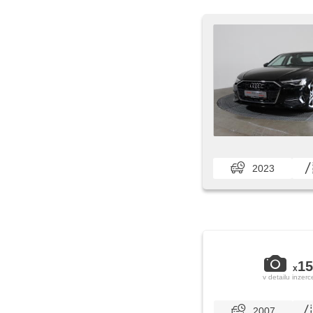
2023
15
x
v detailu inzerc
2007