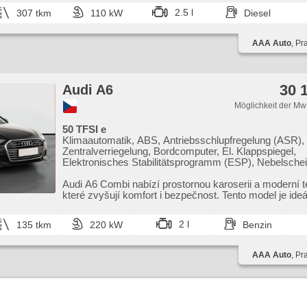
2.5 l
307 tkm
110 kW
Diesel
AAA Auto
, Pr
30 
Audi A6
Möglichkeit der Mw
50 TFSI e
Klimaautomatik, ABS, Antriebsschlupfregelung (ASR),
Zentralverriegelung, Bordcomputer, El. Klappspiegel,
Elektronisches Stabilitätsprogramm (ESP), Nebelschei
beheizte Sitze, head-up display, Scheibenwischersenso
per Taste, Reifendrucksensor, USB, Uhr Spur, Servole
Audi A6 Combi nabízí prostornou karoserii a moderní te
Seitenscheiben, Dachträger, Autoradio, Automatikgetri
které zvyšují komfort i bezpečnost. Tento model je ideál
4x4
2 l
135 tkm
220 kW
Benzin
AAA Auto
, Pr