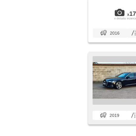
17
x
v detailu inzerc
2016
2019