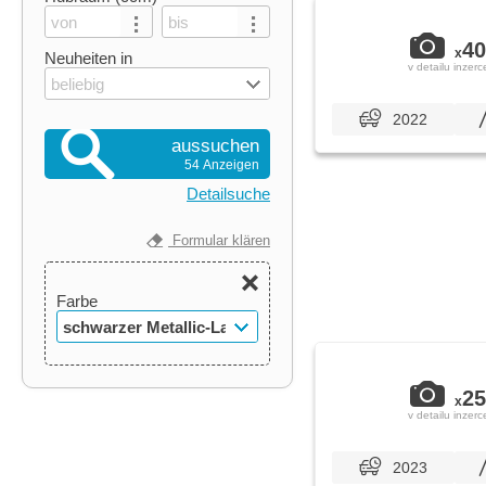
40
x
Neuheiten in
v detailu inzerc
beliebig
2022
aussuchen
54 Anzeigen
Detailsuche
Formular klären
Farbe
schwarzer Metallic-Lack
25
x
v detailu inzerc
2023