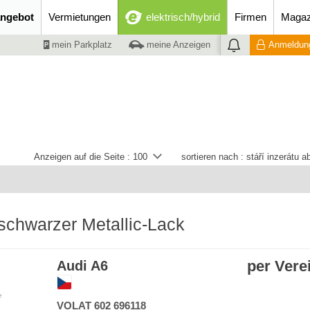
ngebot
Vermietungen
elektrisch/hybrid
Firmen
Magaz
mein Parkplatz
meine Anzeigen
Anmeldung
Anzeigen auf die Seite :
100
sortieren nach :
stáří inzerátu 
schwarzer Metallic-Lack
per Vere
Audi A6
e
VOLAT 602 696118