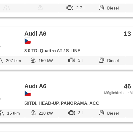
2.7 l
Diesel
13
Audi A6
e
3.0 TDi Quattro AT / S-LINE
3 l
207 tkm
150 kW
Diesel
46
Audi A6
Möglichkeit der M
e
50TDi, HEAD-UP, PANORAMA, ACC
3 l
15 tkm
210 kW
Diesel