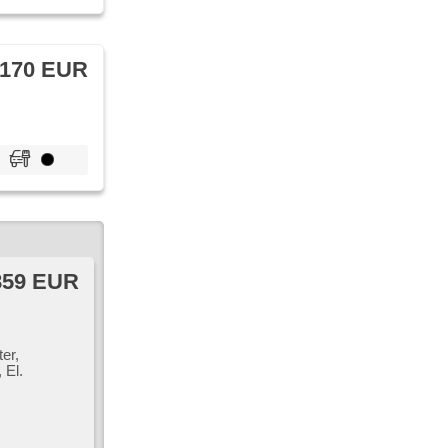
 170 EUR
859 EUR
er,
 El.