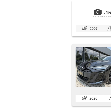
15
x
v detailu inzerc
2007
2026