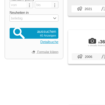
2021
Neuheiten in
beliebig
aussuchen
40 Anzeigen
36
Detailsuche
x
v detailu inzerc
Formular klären
2006