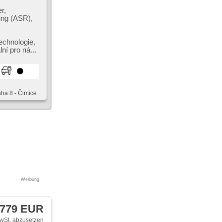
cheibe,
uspuff,
r,
dní skla,
ung (ASR),
Kopflehnen,
ojová deska,
nwerfer,
r, starten
chnologie,​
 Antrieb
ní pro ná...
aha 8 - Čimice
Werbung
 779 EUR
wSt. abzusetzen