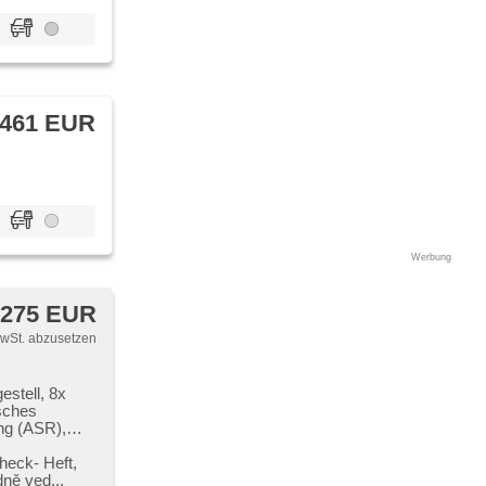
 461 EUR
Werbung
 275 EUR
MwSt. abzusetzen
estell, 8x
isches
ng (ASR),
er Hang,
limitu (SLIF),
eck​- Heft,​
sistent změny
ně ved...