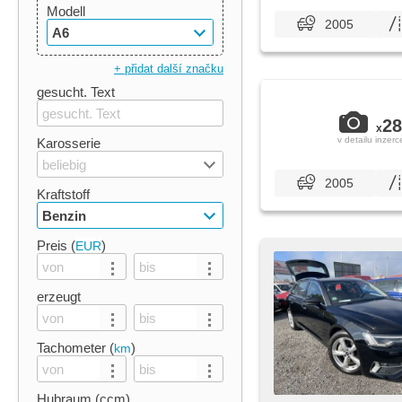
Modell
2005
A6
+ přidat další značku
gesucht. Text
28
x
v detailu inzerc
Karosserie
beliebig
2005
Kraftstoff
Benzin
Preis (
)
EUR
erzeugt
Tachometer (
)
km
Hubraum (ccm)