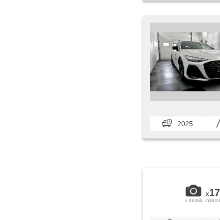
2025
17
x
v detailu inzerc