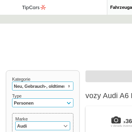
Fahrzeuga
Kategorie
Neu, Gebrauch-, oldtimer
3
vozy Audi A6
Type
Personen
Marke
36
x
Audi
v detailu inzerc