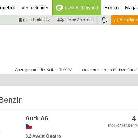
ngebot
Vermietungen
elektrisch/hybrid
Firmen
Magaz
mein Parkplatz
meine Anzeigen
Anmeldung
Anzeigen auf die Seite :
100
sortieren nach :
stáří inzerátu 
 Benzin
4
Audi A6
Möglichkeit der M
e
3,2 Avant Quatro