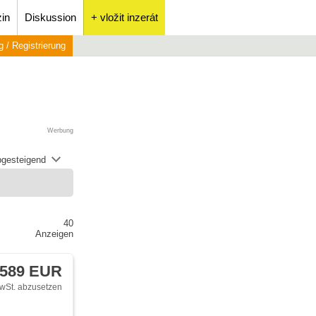
in
Diskussion
+ vložit inzerát
 / Registrierung
Werbung
abgesteigend
40
Anzeigen
 589 EUR
wSt. abzusetzen