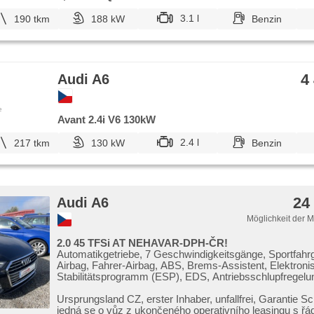
3.1 l
190 tkm
188 kW
Benzin
4
Audi A6
e
Avant 2.4i V6 130kW
2.4 l
217 tkm
130 kW
Benzin
24
Audi A6
Möglichkeit der 
2.0 45 TFSi AT NEHAVAR-DPH-ČR!
Automatikgetriebe, 7 Geschwindigkeitsgänge, Sportfahrg
Airbag, Fahrer-Airbag, ABS, Brems-Assistent, Elektron
Stabilitätsprogramm (ESP), EDS, Antriebsschlupfregelu
Notbremsung (PEBS), Geschwindigkeitsregelung von d
asistent rozjezdu do kopce (HSA), ukazatel rychlostního 
Ursprungsland CZ,​ erster Inhaber,​ unfallfrei,​ Garantie Sch
Uhr Spur, Blind Spot Anzeige, asistent jízdy v koloně, a
jedná se o vůz z ukončeného operativního leasingu s řád