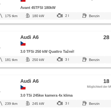
e
Avant 45TFSI 180kW
2 l
175 tkm
180 kW
Benzin
28
Audi A6
e
3.0 TFSi 250 kW Quattro Tažné!
3 l
181 tkm
250 kW
Benzin
18
Audi A6
Möglichkeit der M
e
3.0 TSi 245kw kamera 4x klima
3 l
239 tkm
245 kW
Benzin