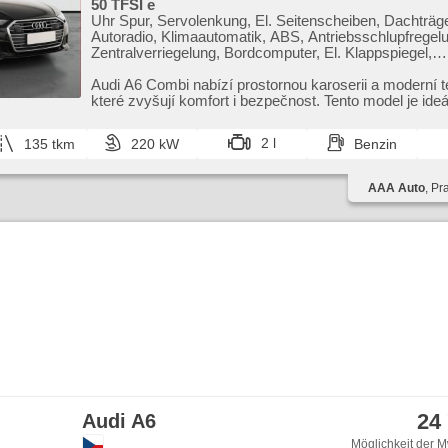
vyjímatelná zadní sedadla, zadní loketní opěrka, Dachs
50 TFSI e
Innenthermometer, Televonvorbereitung, abgestimmter A
Uhr Spur, Servolenkung, El. Seitenscheiben, Dachträge
Heckscheibenwischer, Getönte Scheiben, zatmavená za
Autoradio, Klimaautomatik, ABS, Antriebsschlupfregel
roletky na zadních oknech, Federung Luft, Ausziehbare 
Zentralverriegelung, Bordcomputer, El. Klappspiegel,
El. Anlasser, Garantie, el. tažné zařízení, digitální přístr
Elektronisches Stabilitätsprogramm (ESP), Nebelschei
wifi hotspot, vyhřívaná zadní sedadla
beheizte Sitze, head-up display, Scheibenwischersenso
Audi A6 Combi nabízí prostornou karoserii a moderní te
per Taste, Reifendrucksensor, USB, Automatikgetriebe,
které zvyšují komfort i bezpečnost. Tento model je ideál
4x4
2 l
135 tkm
220 kW
Benzin
AAA Auto
, Pr
24
Audi A6
Möglichkeit der M