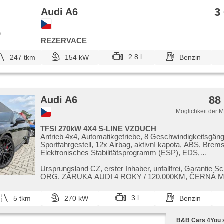
Autokühlschrank, Klimaablage, Teilbare Rücksitzbank, z
3
Audi A6
opěrka, Dachspoiler, Innenthermometer, Heckscheibenw
Getönte Scheiben, přední pohon, Antrieb 4x2, Längssitz
Ausziehbare Kopflehnen, El. Anlasser, digitální přístrojo
e
malý kožený paket
REZERVACE
2.8 l
247 tkm
154 kW
Benzin
88
Audi A6
Möglichkeit der 
TFSI 270kW 4X4 S-LINE VZDUCH
Antrieb 4x4, Automatikgetriebe, 8 Geschwindigkeitsgäng
Sportfahrgestell, 12x Airbag, aktivní kapota, ABS, Brems
Elektronisches Stabilitätsprogramm (ESP), EDS,
Antriebsschlupfregelung (ASR), Notbremsung (PEBS), a
stability přívěsu (TSA), Geschwindigkeitsregelung von 
Ursprungsland CZ,​ erster Inhaber,​ unfallfrei,​ Garantie Sch
asistent rozjezdu do kopce (HSA), ukazatel rychlostního 
ORG. ZÁRUKA AUDI 4 ROKY / 120.000KM,​ ČERNÁ M
Uhr Spur, Blind Spot Anzeige, asistent jízdy v koloně, a
ALU R21 AU...
jízdního pruhu, asistent jízdy v jízdním pruhu, Überwac
3 l
5 tkm
270 kW
Benzin
Ermüdung des Fahrers, automatisch im Berg bremsen , 
Niveauregulierung, Fahrgestell Steifheitsregelung, adapt
podvozku, autom. Sperrdiferential, Anhängerkupplung, 
B&B Cars 4You s