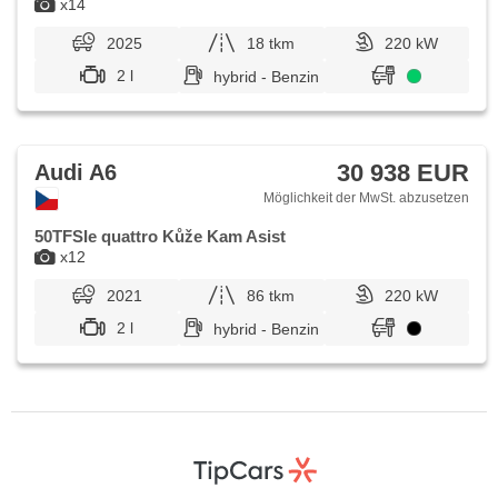
x14
2025
18 tkm
220 kW
2 l
hybrid - Benzin
30 938 EUR
Audi A6
Möglichkeit der MwSt. abzusetzen
50TFSIe quattro Kůže Kam Asist
x12
2021
86 tkm
220 kW
2 l
hybrid - Benzin