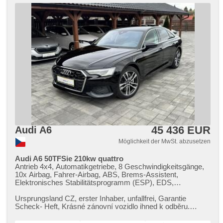
45 436 EUR
Audi A6
Möglichkeit der MwSt. abzusetzen
Audi A6 50TFSie 210kw quattro
Antrieb 4x4, Automatikgetriebe, 8 Geschwindigkeitsgänge,
10x Airbag, Fahrer-Airbag, ABS, Brems-Assistent,
Elektronisches Stabilitätsprogramm (ESP), EDS,
Antriebsschlupfregelung (ASR), Notbremsung (PEBS),
asistent rozjezdu do kopce (HSA), ukazatel rychlostního
Ursprungsland CZ,​ erster Inhaber,​ unfallfrei,​ Garantie
limitu (SLIF), Uhr Spur, Blind Spot Anzeige, asistent jízdy v
Scheck​- Heft,​ Krásné zánovní vozidlo ihned k odběru.
koloně, asistent jízdy v jízdním pruhu, Überwachung der
Máme pro vás k prod...
Ermüdung des Fahrers, automatisch im Berg bremsen ,