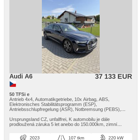
37 133 EUR
Audi A6
50 TFSi e
Antrieb 4x4, Automatikgetriebe, 10x Airbag, ABS,
Elektronisches Stabilitätsprogramm (ESP),
Antriebsschlupfregelung (ASR), Notbremsung (PEBS),
asistent stability přívěsu (TSA), asistent rozjezdu do kopce
(HSA), ukazatel rychlostního limitu (SLIF), Uhr Spur, Blind
Ursprungsland CZ,​ unfallfrei,​ K automobilu je dále
Spot Anzeige, asistent jízdy v koloně, asistent změny
prodloužená záruka 5 let anebo do 150.000km,​ zimní
jízdního pruhu, asistent jízdy v jízdním pruhu, Überwachung
pneumatiky na 18" alu ( nové...
der Ermüdung des Fahrers, automatisch im Berg bremsen ,
2023
107 tkm
220 kW
adaptivní regulace podvozku, autom. Sperrdiferential,