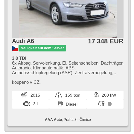
17 348 EUR
Audi A6
Neuigkeit auf dem Server
3.0 TDI
6x Airbag, Servolenkung, El. Seitenscheiben, Dachträger,
Autoradio, Klimaautomatik, ABS,
Antriebsschlupfregelung (ASR), Zentralverriegelung,
Bordcomputer, Elektronisches Stabilitätsprogramm
(ESP), Nebelscheinwerfer, Scheibenwischersensor,
koupeno v CZ.
starten per Taste, Reifendrucksensor, USB,
Automatikgetriebe, Antrieb 4x4
2015
159 tkm
200 kW
3 l
Diesel
AAA Auto
, Praha 8 - Čimice