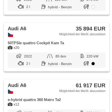
zadních oknech, Längssitzvorschub, Ausziehbare
2 l
hybrid - Benzin
Kopflehnen, Garantie, el. tažné zařízení, digitální přístrojová
deska, wifi hotspot, vyhřívaná zadní sedadla
35 894 EUR
Audi A6
Möglichkeit der MwSt. abzusetzen
50TFSIe quattro Cockpit Kam Ta
x20
2022
85 tkm
220 kW
2 l
hybrid - Benzin
61 917 EUR
Audi A6
Möglichkeit der MwSt. abzusetzen
e-hybrid quattro 360 Matrx Taž
x12