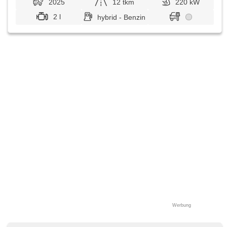
2025
12 tkm
220 kW
2 l
hybrid - Benzin
Werbung