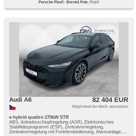
Porsche Plzeň - Borská Pole
, Plzeň
bezklíčové odemykání, Reifendrucksensor, Fahrkamera,
asistent rozjezdu do kopce (HSA), Bluetooth, El. Deckel des
Kofferraums, El. Klappspiegel, isofix, Lenkrad einstellbar,
Fahrgestell Steifheitsregelung, starten per Taste, Uhr Spur,
USB, Lichtsensor, Blind Spot Anzeige, Überwachung der
Ermüdung des Fahrers, bezdrátová nabíječka mobilních
telefonů, Abnutzungssensor des Bremsbelages, LED denní
svícení, hlídání provozu při couvání (RCTA)
82 404 EUR
Audi A6
Möglichkeit der MwSt. abzusetzen
e-hybrid quattro 270kW STR
ABS, Antriebsschlupfregelung (ASR), Elektronisches
Stabilitätsprogramm (ESP), Zentralverriegelung,
Zentralverriegelung mit Funkfernbedienung, Alarmanlage,