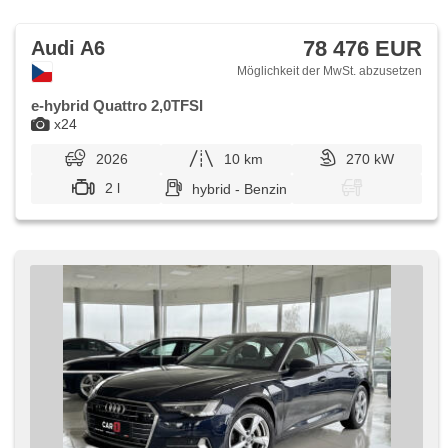
78 476 EUR
Audi A6
Möglichkeit der MwSt. abzusetzen
e-hybrid Quattro 2,0TFSI
x24
2026
10 km
270 kW
2 l
hybrid - Benzin