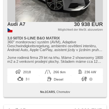
30 938 EUR
Audi A7
Möglichkeit der MwSt. abzusetzen
3,0 50TDI S-LINE B&O MATRIX
360° monitorovací systém (AVM), Adaptive
Geschwindigkeitsregelung, ambientní osvětlení interiéru,
Android Auto, Apple CarPlay, asistent jízdy v jízdním pruhu,
asistent jízdy v koloně, autom. Aktivation der Warnflutlicht,
Klimaautomatik, Automatikgetriebe, automatické přepínání
Jsme rodinná firma 29 let na trhu. Máme 2 showroomy 1800
dálkových světel, samostmívací zrcátka, Autoradio, AUX,
m2 a 2 venkovní prodejní plochy. Skladem máme cca 120
bezklíčové odemykání, Bluetooth, Brems-Assistent,
vozů. Jsme partnere...
Zentralverriegelung, 4-Zonen Klimaanlage,
2018
266 tkm
236 kW
Beifahrerairbagdeaktivierung, Teilbare Rücksitzbank, täglich
Leuchten, digitální příjem rádia (DAB), El. Seitenscheiben,
3 l
Diesel
El. einstellbare Sitze, El. Klappspiegel, El. Deckel des
Kofferraums, El. Spiegel, elektronická ruční brzda, Uhr Spur,
Blind Spot Anzeige, isofix, Klimaablage, Ledersitze,
No.1CARS
, Chomutov
Lederpolsterung, LED adaptivní světlomety, LED denní
svícení, LED matrixové světlomety, Alufelgen,
Nebelscheinwerfer, Multifunktionslenkrad, Lenkrad
einstellbar, Schaltflutlicht, Nachtsehen, odvětrávaná
sedadla, Scheinwerferwaschanlagen, Bordcomputer,