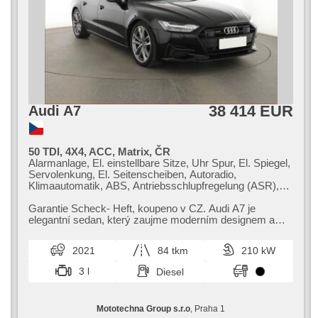
Zentralverriegelung, Zentralverriegelung mit
Funkfernbedienung, Wegfahrsperre, GPS Sicherung,
Servolenkung, Start-Stop System, elektronická ruční brzda,
Scheibenwischersensor, Lichtsensor, Außenthermometer,
ambientní osvětlení interiéru, zadní loketní opěrka,
dojezdové rezervní kolo, volba jízdního režimu, erfüllt
'EURO VI'
38 414 EUR
Audi A7
50 TDI, 4X4, ACC, Matrix, ČR
Alarmanlage, El. einstellbare Sitze, Uhr Spur, El. Spiegel,
Servolenkung, El. Seitenscheiben, Autoradio,
Klimaautomatik, ABS, Antriebsschlupfregelung (ASR),
Zentralverriegelung, Bordcomputer, El. Klappspiegel,
Elektronisches Stabilitätsprogramm (ESP),
Garantie Scheck​- Heft,​ koupeno v CZ. Audi A7 je
Nebelscheinwerfer, beheizte Sitze, Ledersitze,
elegantní sedan,​ který zaujme moderním designem a
Scheibenwischersensor, starten per Taste, Sportsitze,
špičkovou výbavou. Nabízí vysoký...
Reifendrucksensor, Automatikgetriebe, Antrieb 4x4
2021
84 tkm
210 kW
3 l
Diesel
Mototechna Group s.r.o
, Praha 1