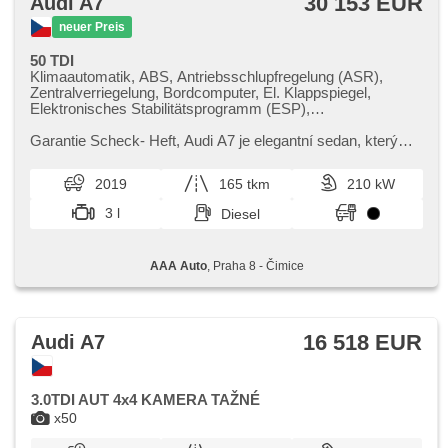
30 153 EUR
Audi A7
neuer Preis
50 TDI
Klimaautomatik, ABS, Antriebsschlupfregelung (ASR),
Zentralverriegelung, Bordcomputer, El. Klappspiegel,
Elektronisches Stabilitätsprogramm (ESP),
Nebelscheinwerfer, Fahrgestell Niveauregulierung, beheizte
Sitze, Ledersitze, Scheibenwischersensor, starten per
Garantie Scheck​- Heft,​ Audi A7 je elegantní sedan,​ který
Taste, Anhängerkupplung, Reifendrucksensor, USB,
kombinuje moderní design s prvotřídním komfortem. Nabízí
Fahrgestell Steifheitsregelung, 6x Airbag, El. einstellbare
bohatou výbavu a...
2019
165 tkm
210 kW
Sitze, Uhr Spur, Servolenkung, El. Seitenscheiben,
Dachscheibe, Autoradio, Automatikgetriebe, Antrieb 4x4
3 l
Diesel
AAA Auto
, Praha 8 - Čimice
16 518 EUR
Audi A7
3.0TDI AUT 4x4 KAMERA TAŽNÉ
x50