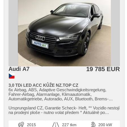
19 785 EUR
Audi A7
3,0 TDi LED ACC KŮŽE NZ.TOP CZ
6x Airbag, ABS, Adaptive Geschwindigkeitsregelung,
Fahrer-Airbag, Alarmanlage, Klimaautomatik,
Automatikgetriebe, Autoradio, AUX, Bluetooth, Brems-
Assistent, Zentralverriegelung mit Funkfernbedienung,
Zentralverriegelung, 4-Zonen Klimaanlage, täglich Leuchten,
Ursprungsland CZ,​ Garantie Scheck​- Heft,​ ​*​* Vozidlo nestojí
Holzverkleidung, El. Seitenscheiben, El. Klappspiegel, El.
na prodejní ploše ​- nutno volat předem ​* Aktuálně po
Deckel des Kofferraums, El. Spiegel, elektronická ruční
výměně motr. olej...
brzda, Uhr Spur, Blind Spot Anzeige, Wegfahrsperre, isofix,
2015
227 tkm
200 kW
Klimaanlage, Klimaablage, Ledersitze, LED denní svícení,