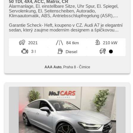
50 TDI, 4X4, ACC, Matrix, ČR
Alarmanlage, El. einstellbare Sitze, Uhr Spur, El. Spiegel,
Servolenkung, El. Seitenscheiben, Autoradio,
Klimaautomatik, ABS, Antriebsschlupfregelung (ASR),
Zentralverriegelung, Bordcomputer, El. Klappspiegel,
Elektronisches Stabilitätsprogramm (ESP),
Garantie Scheck​- Heft,​ koupeno v CZ. Audi A7 je elegantní
Nebelscheinwerfer, beheizte Sitze, Ledersitze,
sedan,​ který zaujme moderním designem a špičkovou
Scheibenwischersensor, starten per Taste, Sportsitze,
výbavou. Nabízí vysoký...
Reifendrucksensor, Automatikgetriebe, Antrieb 4x4
2021
84 tkm
210 kW
3 l
Diesel
AAA Auto
, Praha 8 - Čimice