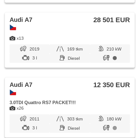
přední, Außenthermometer, Servolenkung, Elektronisches
Stabilitätsprogramm (ESP), Antriebsschlupfregelung (ASR),
EDS, Notbremsung (PEBS), Brems-Assistent, automatisch
im Berg bremsen , 6x Airbag, Antrieb 4x4,
28 501 EUR
Audi A7
Automatikgetriebe, 8 Geschwindigkeitsgänge, Fahrkamera,
hlídání provozu při couvání (RCTA), ABS
x13
2019
169 tkm
210 kW
3 l
Diesel
12 350 EUR
Audi A7
3.0TDI Quattro RS7 PACKET!!!
x26
2011
303 tkm
180 kW
3 l
Diesel