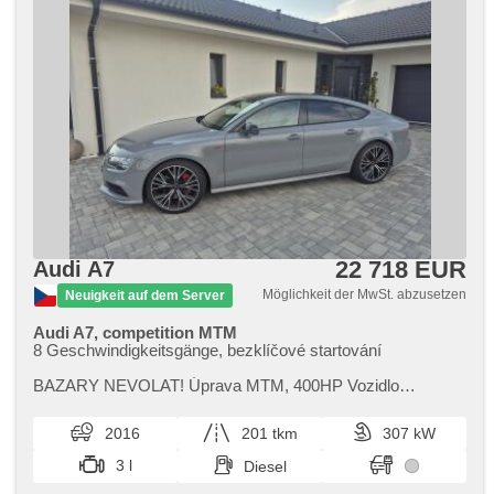
22 718 EUR
Audi A7
Möglichkeit der MwSt. abzusetzen
Neuigkeit auf dem Server
Audi A7, competition MTM
8 Geschwindigkeitsgänge, bezklíčové startování
BAZARY NEVOLAT! Úprava MTM,​ 400HP Vozidlo
pravidelně servisováno.V roce 2025 vyměna DPF. Letos v
červenci bylo vozidlo v audi na k...
2016
201 tkm
307 kW
3 l
Diesel