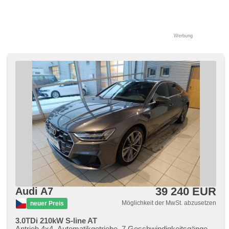
Werbung
39 240 EUR
Audi A7
Möglichkeit der MwSt. abzusetzen
neuer Preis
3.0TDi 210kW S-line AT
Antrieb 4x4, Automatikgetriebe, 7 Geschwindigkeitsgänge,