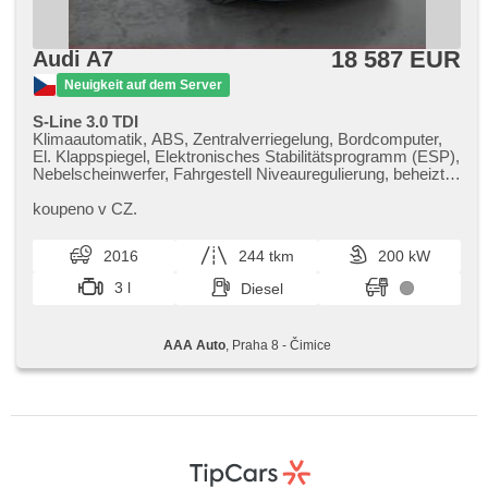
18 587 EUR
Audi A7
Neuigkeit auf dem Server
S-Line 3.0 TDI
Klimaautomatik, ABS, Zentralverriegelung, Bordcomputer,
El. Klappspiegel, Elektronisches Stabilitätsprogramm (ESP),
Nebelscheinwerfer, Fahrgestell Niveauregulierung, beheizte
Sitze, Ledersitze, Scheibenwischersensor, starten per
Taste, Reifendrucksensor, USB, Fahrgestell
koupeno v CZ.
Steifheitsregelung, Alufelgen, El. einstellbare Sitze, Uhr
Spur, Panoramadach, Servolenkung, El. Seitenscheiben,
2016
244 tkm
200 kW
Dachscheibe, Autoradio, Automatikgetriebe, Antrieb 4x4
3 l
Diesel
AAA Auto
, Praha 8 - Čimice