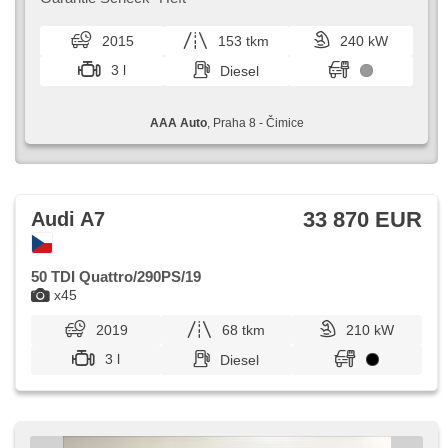
Reifendrucksensor, USB, 8x Airbag, El. einstellbare
Sitze, Uhr Spur, Servolenkung, El. Seitenscheiben,
2015
153 tkm
240 kW
Dachscheibe, Autoradio, Automatikgetriebe, Antrieb 4x4
3 l
Diesel
AAA Auto
, Praha 8 - Čimice
33 870 EUR
Audi A7
50 TDI Quattro/290PS/19
x45
2019
68 tkm
210 kW
3 l
Diesel