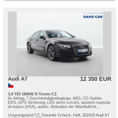
12 350 EUR
Audi A7
3,0 TDI 180kW S-Tronic CZ
6x Airbag, 7 Geschwindigkeitsgänge, ABS, CD-Spieler,
EDS, GPS Sicherung, LED denní svícení, asistent rozjezdu
do kopce (HSA), autom. Aktivation der Warnflutlicht,
Automatikgetriebe, bezklíčové odemykání, Bi Xenon-
Scheinwerfer, Brems-Assistent, Zentralverriegelung mit
Ursprungsland CZ,​ Garantie Scheck​- Heft,​ 262433.Audi A7