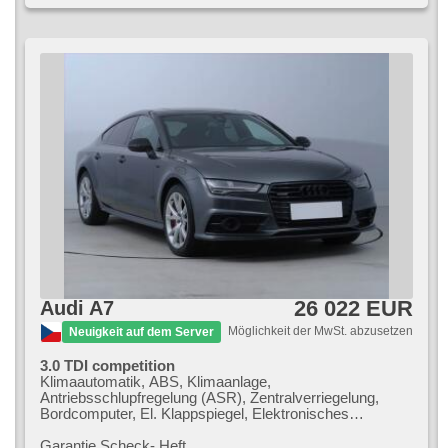
26 022 EUR
Audi A7
Möglichkeit der MwSt. abzusetzen
Neuigkeit auf dem Server
3.0 TDI competition
Klimaautomatik, ABS, Klimaanlage,
Antriebsschlupfregelung (ASR), Zentralverriegelung,
Bordcomputer, El. Klappspiegel, Elektronisches
Stabilitätsprogramm (ESP), beheizte Sitze, Ledersitze,
Scheibenwischersensor, starten per Taste, Sportsitze,
Garantie Scheck​- Heft