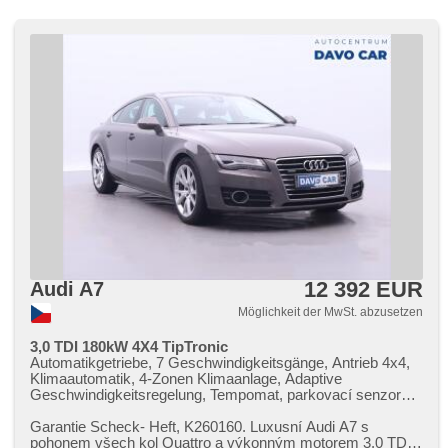
Heck LED Leuchte, autom. Aktivation der Warnflutlicht,
Scheinwerferwaschanlagen, Start-Stop System, USB,
Autoradio, digitální příjem rádia (DAB), Außenthermometer,
beheizte Spiegel, Teilbare Rücksitzbank, zadní loketní
opěrka, zatmavená zadní skla, Garantie, el. tažné zařízení,
digitální přístrojová deska, malý kožený paket
12 392 EUR
Audi A7
Möglichkeit der MwSt. abzusetzen
3,0 TDI 180kW 4X4 TipTronic
Automatikgetriebe, 7 Geschwindigkeitsgänge, Antrieb 4x4,
Klimaautomatik, 4-Zonen Klimaanlage, Adaptive
Geschwindigkeitsregelung, Tempomat, parkovací senzory
přední, parkovací senzory zadní, Parkassistent,
Vorderlichter LED, Heck LED Leuchte, LED denní svícení,
Garantie Scheck​- Heft,​ K260160. Luxusní Audi A7 s
automatické přepínání dálkových světel, autom. Aktivation
pohonem všech kol Quattro a výkonným motorem 3.0 TDI