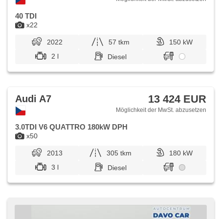
40 TDI
x22
2022
57 tkm
150 kW
2 l
Diesel
13 424 EUR
Audi A7
Möglichkeit der MwSt. abzusetzen
3.0TDI V6 QUATTRO 180kW DPH
x50
2013
305 tkm
180 kW
3 l
Diesel