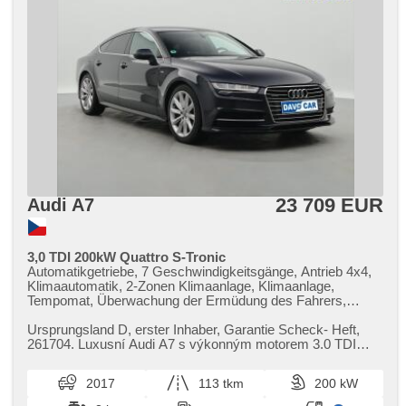
23 709 EUR
Audi A7
3,0 TDI 200kW Quattro S-Tronic
Automatikgetriebe, 7 Geschwindigkeitsgänge, Antrieb 4x4,
Klimaautomatik, 2-Zonen Klimaanlage, Klimaanlage,
Tempomat, Überwachung der Ermüdung des Fahrers,
parkovací senzory přední, parkovací senzory zadní,
Parkassistent, LED adaptivní světlomety, Vorderlichter LED,
Ursprungsland D,​ erster Inhaber,​ Garantie Scheck​- Heft,​
Heck LED Leuchte, LED denní svícení, automatické
261704. Luxusní Audi A7 s výkonným motorem 3.0 TDI
přepínání dálkových světel, täglich Leuchten, autom.
200kW a pohonem Quattro...
Aktivation der Warnflutlicht, Scheinwerferwaschanlagen,
2017
113 tkm
200 kW
Nebelscheinwerfer, Reifendrucksensor, Ledersitze,
höheneinstellbare Fahrersitz, höheneinstellbare Sitze,