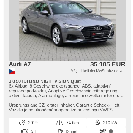
35 105 EUR
Audi A7
Möglichkeit der MwSt. abzusetzen
3,0 50TDI B&O NIGHTVISION Quat
6x Airbag, 8 Geschwindigkeitsgänge, ABS, adaptivní
regulace podvozku, Adaptive Geschwindigkeitsregelung,
aktivní kapota, Alarmanlage, ambientní osvětlení interiéru,
Android Auto, Apple CarPlay, asistent jízdy v jízdním pruhu,
asistent jízdy v koloně, asistent rozjezdu do kopce (HSA),
Ursprungsland CZ,​ erster Inhaber,​ Garantie Scheck​- Heft,​
autom. Aktivation der Warnflutlicht, Klimaautomatik,
Vozidlo je po ukončeném operativním leasingu VWFS
Automatikgetriebe, autom. Sperrdiferential, automatisch im
(ŠkoFIN) a je v perfekt...
Berg bremsen , automatikparken, automatické přepínání
2019
74 tkm
210 kW
dálkových světel, Autoradio, bezdrátová nabíječka
mobilních telefonů, Bluetooth, Brems-Assistent,
3 l
Diesel