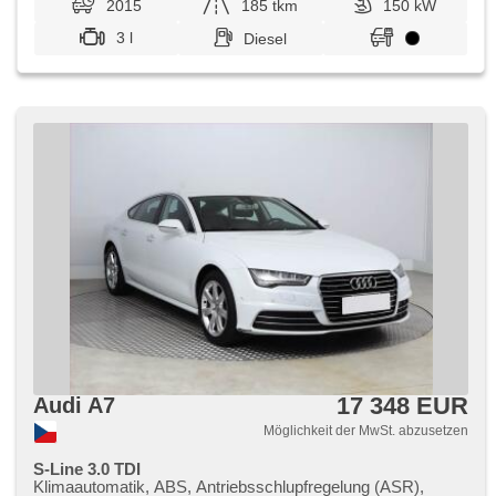
2015
185 tkm
150 kW
3 l
Diesel
17 348 EUR
Audi A7
Möglichkeit der MwSt. abzusetzen
S-Line 3.0 TDI
Klimaautomatik, ABS, Antriebsschlupfregelung (ASR),