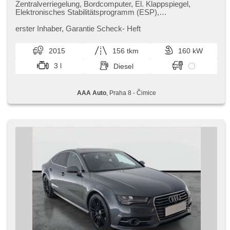
Zentralverriegelung, Bordcomputer, El. Klappspiegel,
Elektronisches Stabilitätsprogramm (ESP),
Nebelscheinwerfer, beheizte Sitze, Ledersitze,
Scheibenwischersensor, starten per Taste,
erster Inhaber,​ Garantie Scheck​- Heft
Reifendrucksensor, USB, Alufelgen, automatikparken,
Servolenkung, El. Seitenscheiben, Autoradio,
2015
156 tkm
160 kW
Automatikgetriebe, Antrieb 4x4
3 l
Diesel
AAA Auto
, Praha 8 - Čimice