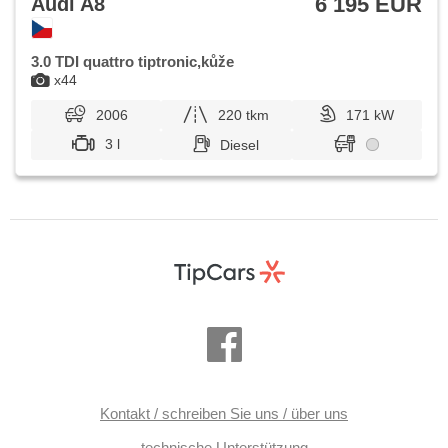
6 195 EUR
Audi A8
3.0 TDI quattro tiptronic,kůže
x44
2006
220 tkm
171 kW
3 l
Diesel
Kontakt / schreiben Sie uns / über uns
technische Unterstützung