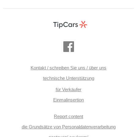
Zentralverriegelung, řazení pádly pod volantem, Fahrgestell
Niveauregulierung, Federung Luft, Fahrgestell
Steifheitsregelung, 2-Zonen Klimaanlage, Vorderlichter LED,
LED adaptivní světlomety, Beifahrerairbagdeaktivierung,
CD-Wechsler, Teilbare Rücksitzbank, hlasové ovládání
palubního počítače, Standheizung, Tempomat, parkovací
senzory přední, dojezdové rezervní kolo, Holzverkleidung,
Außenthermometer, Servolenkung, Elektronisches
Stabilitätsprogramm (ESP), Antriebsschlupfregelung (ASR),
Notbremsung (PEBS), automatisch im Berg bremsen , 8x
Airbag, Antrieb 4x4, Automatikgetriebe, Fahrkamera, hlídání
provozu při couvání (RCTA), Autokühlschrank, ABS
Kontakt / schreiben Sie uns / über uns
technische Unterstützung
für Verkäufer
Einmalinsertion
Report content
die Grundsätze von Personaldatenverarbeitung