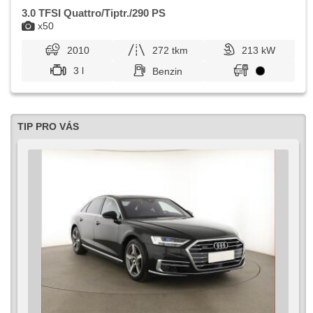
3.0 TFSI Quattro/Tiptr./290 PS
x50
2010
272 tkm
213 kW
3 l
Benzin
TIP PRO VÁS