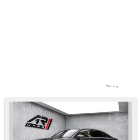
Zonen Klimaanlage, Beifahrerairbagdeaktivierung,
Zentralverriegelung mit Funkfernbedienung, Teilbare
Rücksitzbank, head-up display, Standheizung mit
Zeitvorwärmer, Adaptive Geschwindigkeitsregelung, hands
free, 360° monitorovací systém (AVM), parkovací senzory
přední, Außenthermometer, Servolenkung, Elektronisches
Stabilitätsprogramm (ESP), Antriebsschlupfregelung (ASR),
Notbremsung (PEBS), Antrieb 4x4, Automatikgetriebe,
Lederpolsterung, erfüllt 'EURO VI', asistent jízdy v jízdním
pruhu, Uhr Spur, ABS
Werbung