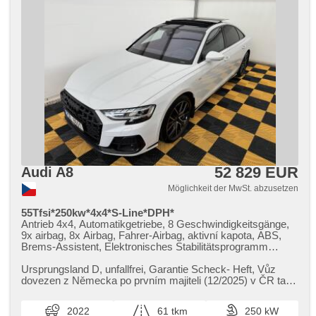
Heck LED Leuchte, autom. Aktivation der Warnflutlicht,
AUX, Autoradio, digitální příjem rádia (DAB),
Außenthermometer, beheizte Spiegel, zadní loketní opěrka,
zatmavená zadní skla, roletky na zadních oknech,
Federung Luft, Ausziehbare Kopflehnen, digitální přístrojová
deska, ventilovaná zadní sedadla, wifi hotspot, vyhřívaná
zadní sedadla
52 829 EUR
Audi A8
Möglichkeit der MwSt. abzusetzen
55Tfsi*250kw*4x4*S-Line*DPH*
Antrieb 4x4, Automatikgetriebe, 8 Geschwindigkeitsgänge,
9x airbag, 8x Airbag, Fahrer-Airbag, aktivní kapota, ABS,
Brems-Assistent, Elektronisches Stabilitätsprogramm
(ESP), EDS, Antriebsschlupfregelung (ASR), Notbremsung
(PEBS), asistent rozjezdu do kopce (HSA), ukazatel
Ursprungsland D,​ unfallfrei,​ Garantie Scheck​- Heft,​ Vůz
rychlostního limitu (SLIF), Uhr Spur, Blind Spot Anzeige,
dovezen z Německa po prvním majiteli (12/2025) v ČR také
asistent jízdy v koloně, asistent změny jízdního pruhu,
jeden majitel,​ 2x...
asistent jízdy v jízdním pruhu, Überwachung der Ermüdung
2022
61 tkm
250 kW
des Fahrers, automatisch im Berg bremsen , Fahrgestell