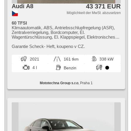
43 371 EUR
Audi A8
Möglichkeit der MwSt. abzusetzen
60 TFSI
Klimaautomatik, ABS, Antriebsschlupfregelung (ASR),
Zentralverriegelung, Bordcomputer, El.
Wagentürschlüssung, El. Klappspiegel, Elektronisches
Stabilitätsprogramm (ESP), Fahrgestell
Niveauregulierung, beheizte Sitze, head-up display,
Garantie Scheck​- Heft,​ koupeno v CZ.
Ledersitze, Scheibenwischersensor, starten per Taste,
Reifendrucksensor, USB, Alarmanlage, automatikparken,
2021
161 tkm
338 kW
El. einstellbare Sitze, beheizte Lenkrad, Uhr Spur,
Frontmassagesitze, Nachtsehen, El. Spiegel,
4 l
Benzin
Servolenkung, El. Seitenscheiben, Dachscheibe,
Autoradio, Automatikgetriebe, Antrieb 4x4
Mototechna Group s.r.o
, Praha 1