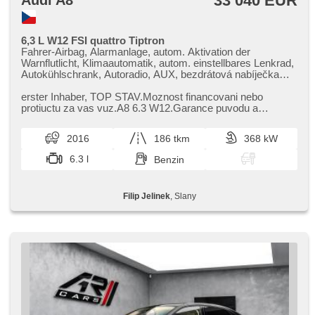
33 040 EUR
Audi A8
6,3 L W12 FSI quattro Tiptron
Fahrer-Airbag, Alarmanlage, autom. Aktivation der
Warnflutlicht, Klimaautomatik, autom. einstellbares Lenkrad,
Autokühlschrank, Autoradio, AUX, bezdrátová nabíječka
mobilních telefonů, bezklíčové odemykání, Bluetooth, CD-
Wechsler, CD-Spieler, Zentralverriegelung mit
erster Inhaber,​ TOP STAV.Moznost financovani nebo
Funkfernbedienung, Zentralverriegelung, 4-Zonen
protiuctu za vas vuz.A8 6.3 W12.Garance puvodu a
Klimaanlage, Teilbare Rücksitzbank, täglich Leuchten,
najetych km.VIN pro provereni WAUZZZ4H9GN020615
Holzverkleidung, DVD-Player, El. Seitenscheiben, El.
2016
186 tkm
368 kW
einstellbare Sitze, El. Klappspiegel, El. Deckel des
Kofferraums, El. Spiegel, hands free, head-up display,
6.3 l
Benzin
Wegfahrsperre, Klimaablage, LED denní svícení,
Multifunktionslenkrad, Standheizung, Längssitzvorschub,
Positionssitze, roletky na zadních oknech, El. Dachfenster,
Filip Jelinek
, Slany
Telefon, Getönte Scheiben, USB, beheizte Sitze,
höheneinstellbare Sitze, Heck LED Leuchte