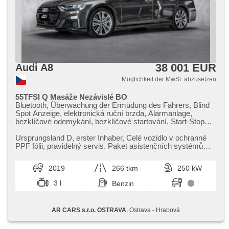
38 001 EUR
Audi A8
Möglichkeit der MwSt. abzusetzen
55TFSI Q Masáže Nezávislé BO
Bluetooth, Überwachung der Ermüdung des Fahrers, Blind
Spot Anzeige, elektronická ruční brzda, Alarmanlage,
bezklíčové odemykání, bezklíčové startování, Start-Stop
System, Bordcomputer, digitální příjem rádia (DAB), AUX,
USB, Navigation, dotykové ovládání palubního počítače,
Ursprungsland D,​ erster Inhaber,​ Celé vozidlo v ochranné
Autoradio, bezdrátová nabíječka mobilních telefonů, Apple
PPF fólii,​ pravidelný servis. Paket asistenčních systémů
CarPlay, Android Auto, Multifunktionslenkrad, Lenkrad
City,​ Asistenční...
einstellbar, Klimaablage, ambientní osvětlení interiéru,
2019
266 tkm
250 kW
roletky na zadních oknech, zadní loketní opěrka, paměť
nastavení sedadla řidiče, beheizte Sitze,
3 l
Benzin
Frontmassagesitze, odvětrávaná sedadla, isofix, El.
einstellbare Sitze, täglich Leuchten, Heck LED Leuchte,
Scheinwerferwaschanlagen, Alufelgen, El. Spiegel, beheizte
AR CARS s.r.o. OSTRAVA
, Ostrava - Hrabová
Spiegel, Scheibenwischersensor, Lichtsensor, El.
Vorderscheiben, El. Seitenscheiben, beheizte Frontscheibe,
El. Deckel des Kofferraums, El. Wagentürschlüssung,