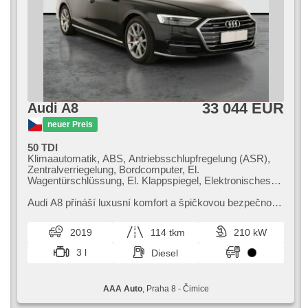
33 044 EUR
Audi A8
neuer Preis
50 TDI
Klimaautomatik, ABS, Antriebsschlupfregelung (ASR),
Zentralverriegelung, Bordcomputer, El.
Wagentürschlüssung, El. Klappspiegel, Elektronisches
Stabilitätsprogramm (ESP), Fahrgestell
Niveauregulierung, beheizte Sitze, Ledersitze,
Audi A8 přináší luxusní komfort a špičkovou bezpečnost.
Scheibenwischersensor, starten per Taste,
Tento sedan je ideální pro náročné řidiče hledající
Reifendrucksensor, USB, El. einstellbare Sitze, Uhr Spur,
moderní technologie a ...
2019
114 tkm
210 kW
Servolenkung, El. Seitenscheiben, Autoradio,
Automatikgetriebe, Antrieb 4x4
3 l
Diesel
AAA Auto
, Praha 8 - Čimice