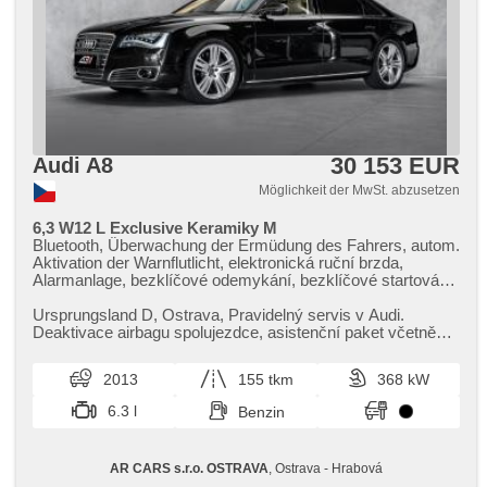
30 153 EUR
Audi A8
Möglichkeit der MwSt. abzusetzen
6,3 W12 L Exclusive Keramiky M
Bluetooth, Überwachung der Ermüdung des Fahrers, autom.
Aktivation der Warnflutlicht, elektronická ruční brzda,
Alarmanlage, bezklíčové odemykání, bezklíčové startování,
Start-Stop System, Bordcomputer, AUX, USB, Navigation,
Autoradio, Multifunktionslenkrad, beheizte Lenkrad, Lenkrad
Ursprungsland D,​ Ostrava,​ Pravidelný servis v Audi.
einstellbar, Klimaablage, roletky na zadních oknech, zadní
Deaktivace airbagu spolujezdce,​ asistenční paket včetně
loketní opěrka, paměť nastavení sedadla řidiče, beheizte
Audi pre sense plus,​ t...
Sitze, Frontmassagesitze, odvětrávaná sedadla, isofix, El.
2013
155 tkm
368 kW
einstellbare Sitze, täglich Leuchten, Heck LED Leuchte,
Scheinwerferwaschanlagen, Alufelgen, El. Spiegel, beheizte
6.3 l
Benzin
Spiegel, El. Klappspiegel, Scheibenwischersensor,
Nachtsehen, Lichtsensor, El. Vorderscheiben, El.
Seitenscheiben, Getönte Scheiben, beheizte Frontscheibe,
AR CARS s.r.o. OSTRAVA
, Ostrava - Hrabová
El. Deckel des Kofferraums, El. Wagentürschlüssung,