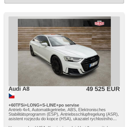
49 525 EUR
Audi A8
+60TFSi+LONG+S-LINE+po servise
Antrieb 4x4, Automatikgetriebe, ABS, Elektronisches
Stabilitätsprogramm (ESP), Antriebsschlupfregelung (ASR),
asistent rozjezdu do kopce (HSA), ukazatel rychlostního
limitu (SLIF), Uhr Spur, Blind Spot Anzeige, asistent jízdy v