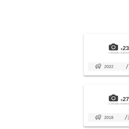
23
x
v detailu inzerc
2022
27
x
v detailu inzerc
2018