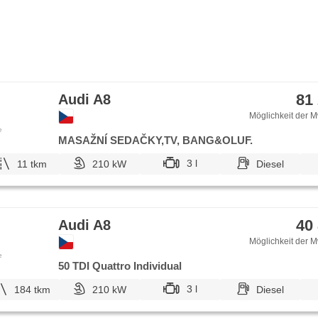
81
Audi A8
Möglichkeit der M
e
MASAŽNÍ SEDAČKY,TV, BANG&OLUF.
3 l
11 tkm
210 kW
Diesel
40
Audi A8
Möglichkeit der M
e
50 TDI Quattro Individual
3 l
184 tkm
210 kW
Diesel