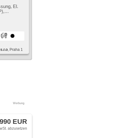
sung, El.
P),
display,
n, El.
assagesitze,
iben,
x4
s.r.o
, Praha 1
Werbung
 990 EUR
wSt. abzusetzen