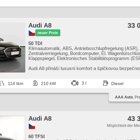
33 
Audi A8
neuer Preis
50 TDI
Klimaautomatik, ABS, Antriebsschlupfregelung (ASR),
Zentralverriegelung, Bordcomputer, El. Wagentürschlüs
Klappspiegel, Elektronisches Stabilitätsprogramm (ES
Fahrgestell Niveauregulierung, beheizte Sitze, Ledersit
Scheibenwischersensor, starten per Taste, Reifendruc
Audi A8 přináší luxusní komfort a špičkovou bezpečnos
USB, El. einstellbare Sitze, Uhr Spur, Servolenkung, El
sedan je ideální pro náročné řidiče hledající moderní t
Seitenscheiben, Autoradio, Automatikgetriebe, Antrieb
...
3 l
114 tkm
210 kW
Diesel
AAA Auto
, Pr
43 
Audi A8
Möglichkeit der Mw
60 TFSI