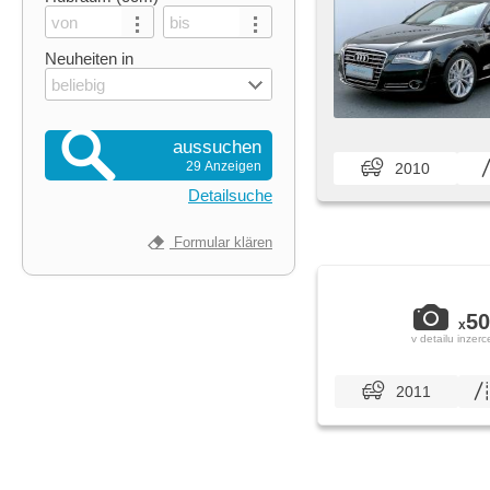
Neuheiten in
beliebig
aussuchen
29 Anzeigen
2010
Detailsuche
Formular klären
50
x
v detailu inzerc
2011