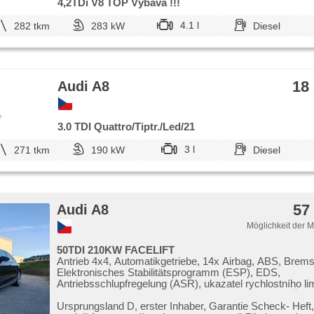
4,2TDi V8 TOP Výbava !!!
4.1 l
282 tkm
283 kW
Diesel
18
Audi A8
e
3.0 TDI Quattro/Tiptr./Led/21
3 l
271 tkm
190 kW
Diesel
57
Audi A8
Möglichkeit der 
50TDI 210KW FACELIFT
Antrieb 4x4, Automatikgetriebe, 14x Airbag, ABS, Brems
Elektronisches Stabilitätsprogramm (ESP), EDS,
Antriebsschlupfregelung (ASR), ukazatel rychlostního lim
Blind Spot Anzeige, asistent změny jízdního pruhu, Üb
Ermüdung des Fahrers, automatisch im Berg bremsen , 
Ursprungsland D,​ erster Inhaber,​ Garantie Scheck​- Heft