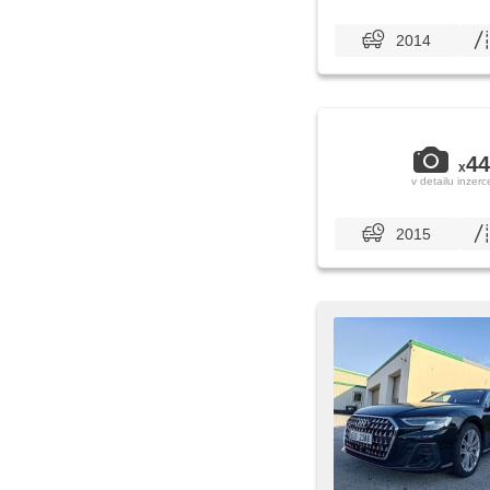
2014
44
x
v detailu inzerc
2015