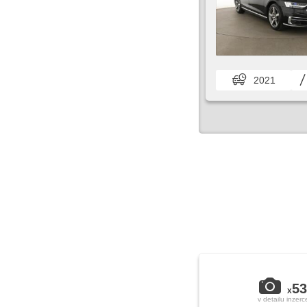
2021
53
x
v detailu inzerc