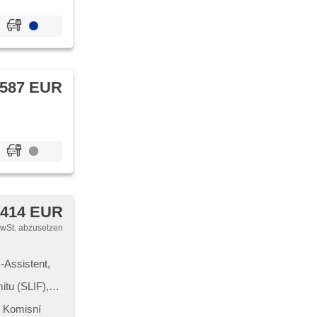
 587 EUR
 414 EUR
MwSt. abzusetzen
-Assistent,
itu (SLIF),
erwachung der
Fahrgestell
,​ Komisní