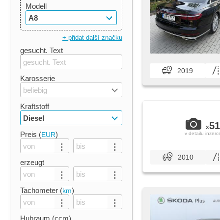
Modell
A8
+ přidat další značku
gesucht. Text
2019
Karosserie
beliebig
Kraftstoff
Diesel
51
x
Preis (
)
EUR
v detailu inzerc
2010
erzeugt
Tachometer (
)
km
Hubraum (ccm)