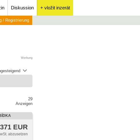
in
Diskussion
+ vložit inzerát
 / Registrierung
Werbung
abgesteigend
29
Anzeigen
BÍDKA
 371 EUR
MwSt. abzusetzen