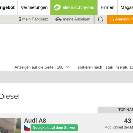
ngebot
Vermietungen
elektrisch/hybrid
Firmen
Magaz
mein Parkplatz
meine Anzeigen
Anmeldung
Anzeigen auf die Seite :
100
sortieren nach :
stáří inzerátu 
Diesel
TOP NA
43
Audi A8
Möglichkeit der 
Neuigkeit auf dem Server