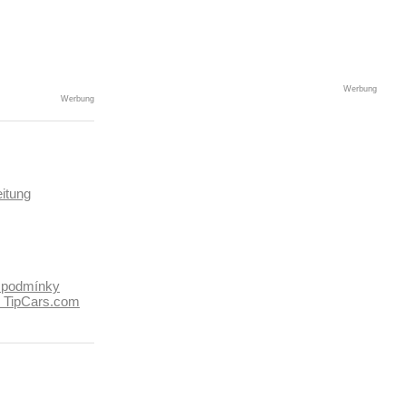
Werbung
Werbung
itung
 podmínky
k TipCars.com