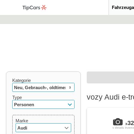
Fahrzeuga
Kategorie
Neu, Gebrauch-, oldtimer
3
vozy Audi e-t
Type
Personen
Marke
32
x
Audi
v detailu inzerc