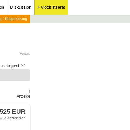
in
Diskussion
+ vložit inzerát
 / Registrierung
Werbung
abgesteigend
1
Anzeige
 525 EUR
wSt. abzusetzen