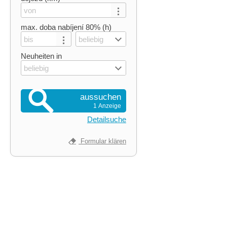
max. doba nabíjení 80% (h)
beliebig
Neuheiten in
beliebig
aussuchen
1 Anzeige
Detailsuche
Formular klären