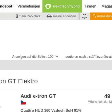
ngebot
Vermietungen
elektrisch/hybrid
Firmen
Magaz
mein Parkplatz
meine Anzeigen
Anmeldung
Anzeigen auf die Seite :
100
sortieren nach :
stáří inzerátu 
ron GT Elektro
49
Audi e-tron GT
Möglichkeit der M
e
Quattro HUD 360 Vzduch SoH 91%