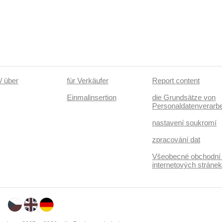
/ über
für Verkäufer
Report content
Einmalinsertion
die Grundsätze von
Personaldatenverarbe
nastavení soukromí
zpracování dat
Všeobecné obchodní
internetových stráne