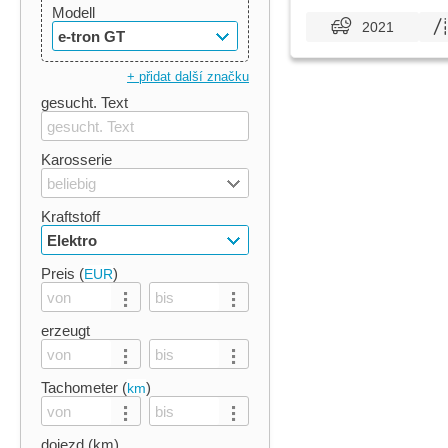
Modell
2021
e-tron GT
+ přidat další značku
gesucht. Text
Karosserie
beliebig
Kraftstoff
Elektro
Preis (
)
EUR
erzeugt
Tachometer (
)
km
dojezd (km)