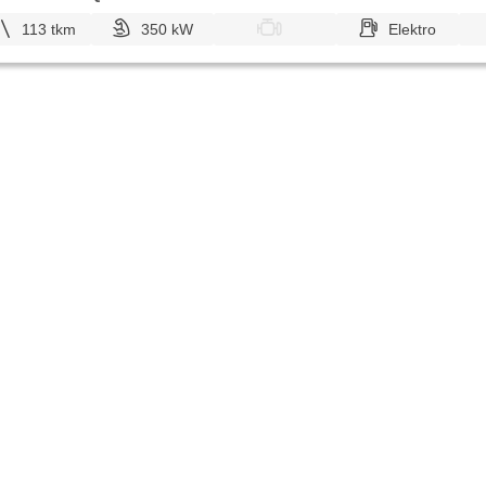
113 tkm
350 kW
Elektro