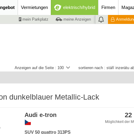
ngebot
Vermietungen
elektrisch/hybrid
Firmen
Magaz
mein Parkplatz
meine Anzeigen
Anmeldung
Anzeigen auf die Seite :
100
sortieren nach :
stáří inzerátu 
ron dunkelblauer Metallic-Lack
22
Audi e-tron
Möglichkeit der M
e
SUV 50 quattro 313PS