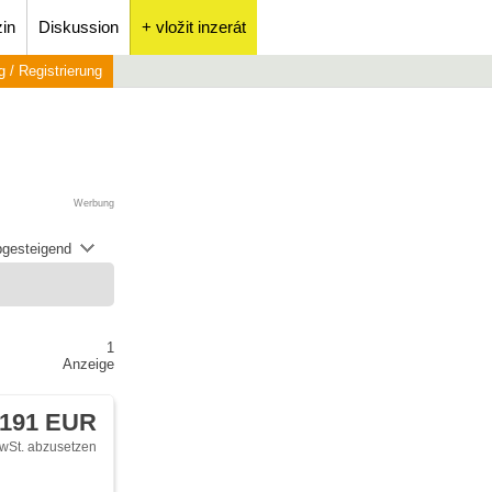
in
Diskussion
+ vložit inzerát
 / Registrierung
Werbung
abgesteigend
1
Anzeige
 191 EUR
wSt. abzusetzen