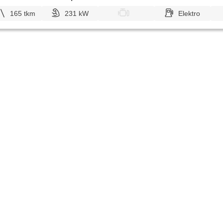
165 tkm
231 kW
Elektro