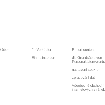
/ über
für Verkäufer
Report content
Einmalinsertion
die Grundsätze von
Personaldatenverarbe
nastavení soukromí
zpracování dat
Všeobecné obchodní
internetových stráne