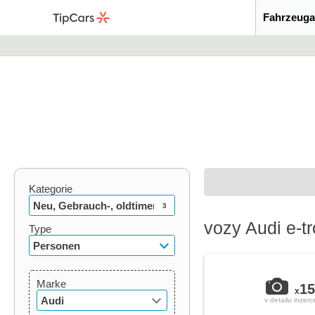
Fahrzeuga
Kategorie
Neu, Gebrauch-, oldtimer
3
vozy Audi e-t
Type
Personen
Marke
15
x
Audi
v detailu inzerc