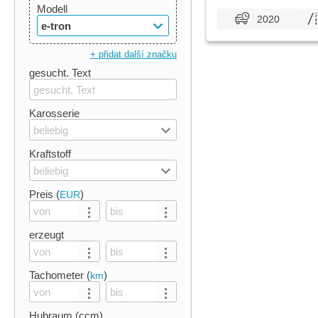
Modell
2020
e-tron
+ přidat další značku
gesucht. Text
Karosserie
beliebig
Kraftstoff
beliebig
Preis (
)
EUR
erzeugt
Tachometer (
)
km
Hubraum (ccm)