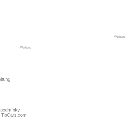
Werbung
Werbung
itung
 podmínky
k TipCars.com